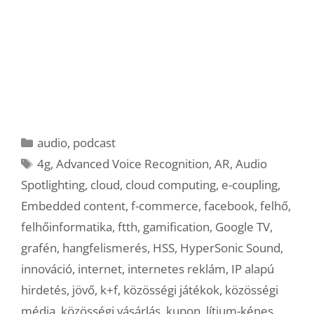
Kategória
audio
,
podcast
Címkék
4g
,
Advanced Voice Recognition
,
AR
,
Audio
Spotlighting
,
cloud
,
cloud computing
,
e-coupling
,
Embedded content
,
f-commerce
,
facebook
,
felhő
,
felhőinformatika
,
ftth
,
gamification
,
Google TV
,
grafén
,
hangfelismerés
,
HSS
,
HyperSonic Sound
,
innováció
,
internet
,
internetes reklám
,
IP alapú
hirdetés
,
jövő
,
k+f
,
közösségi játékok
,
közösségi
média
,
közösségi vásárlás
,
kupon
,
lítium-kénes