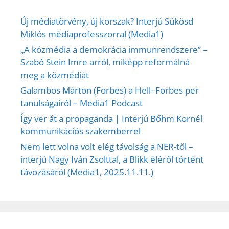
Új médiatörvény, új korszak? Interjú Sükösd
Miklós médiaprofesszorral (Media1)
„A közmédia a demokrácia immunrendszere” –
Szabó Stein Imre arról, miképp reformálná
meg a közmédiát
Galambos Márton (Forbes) a Hell–Forbes per
tanulságairól – Media1 Podcast
Így ver át a propaganda | Interjú Bőhm Kornél
kommunikációs szakemberrel
Nem lett volna volt elég távolság a NER-től –
interjú Nagy Iván Zsolttal, a Blikk éléről történt
távozásáról (Media1, 2025.11.11.)