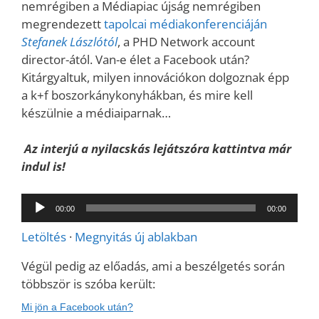
nemrégiben a Médiapiac újság nemrégiben
megrendezett
tapolcai médiakonferenciáján
Stefanek Lászlótól
, a PHD Network account
director-ától. Van-e élet a Facebook után?
Kitárgyaltuk, milyen innovációkon dolgoznak épp
a k+f boszorkánykonyhákban, és mire kell
készülnie a médiaiparnak…
Az interjú a nyilacskás lejátszóra kattintva már
indul is!
Audió
00:00
00:00
lejátszó
Letöltés
·
Megnyitás új ablakban
Végül pedig az előadás, ami a beszélgetés során
többször is szóba került:
Mi jön a Facebook után?