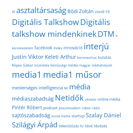
asztaltársaság
Bódi Zoltán
covid-19
AI
Digitális Talkshow
Digitális
talkshow mindenkinek
DTM
e-
interjú
facebook
innováció
Index
kereskedelem
Justin Viktor
Keleti Arthur
kutatás
koronavírus
közösségi média
Képes Gábor
közmédia
magyar médiahelyzet
media1
media1 műsor
média
mesterséges intelligencia
MI
Netidők
médiaszabadság
online média
oktatás
Pintér Róbert
podcast
posztmodem
robot
rádió
Szalay Dániel
sajtószabadság
startup
social media
Szilágyi Árpád
televíziózás
tv
tévé
tévézés