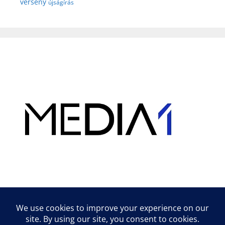
verseny
újságírás
Hirdetés