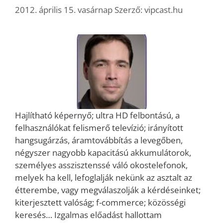
2012. április 15. vasárnap
Szerző:
vipcast.hu
Hajlítható képernyő; ultra HD felbontású, a
felhasználókat felismerő televízió; irányított
hangsugárzás, áramtovábbítás a levegőben,
négyszer nagyobb kapacitású akkumulátorok,
személyes asszisztenssé váló okostelefonok,
melyek ha kell, lefoglalják nekünk az asztalt az
étterembe, vagy megválaszolják a kérdéseinket;
kiterjesztett valóság; f-commerce; közösségi
keresés… Izgalmas előadást hallottam