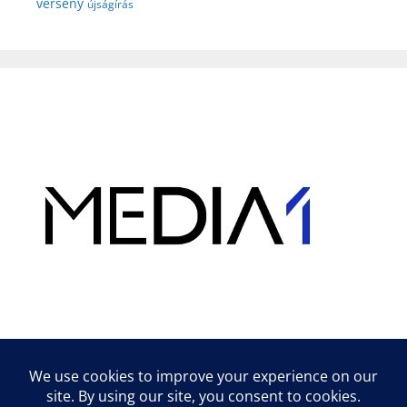
verseny
újságírás
Hirdetés