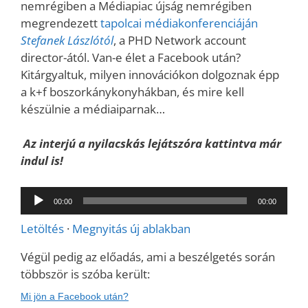
nemrégiben a Médiapiac újság nemrégiben
megrendezett
tapolcai médiakonferenciáján
Stefanek Lászlótól
, a PHD Network account
director-ától. Van-e élet a Facebook után?
Kitárgyaltuk, milyen innovációkon dolgoznak épp
a k+f boszorkánykonyhákban, és mire kell
készülnie a médiaiparnak…
Az interjú a nyilacskás lejátszóra kattintva már
indul is!
Audió
00:00
00:00
lejátszó
Letöltés
·
Megnyitás új ablakban
Végül pedig az előadás, ami a beszélgetés során
többször is szóba került:
Mi jön a Facebook után?