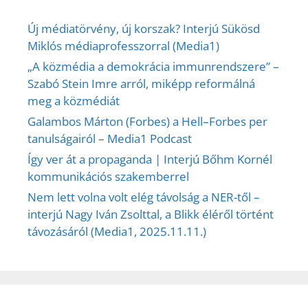
Új médiatörvény, új korszak? Interjú Sükösd
Miklós médiaprofesszorral (Media1)
„A közmédia a demokrácia immunrendszere” –
Szabó Stein Imre arról, miképp reformálná
meg a közmédiát
Galambos Márton (Forbes) a Hell–Forbes per
tanulságairól – Media1 Podcast
Így ver át a propaganda | Interjú Bőhm Kornél
kommunikációs szakemberrel
Nem lett volna volt elég távolság a NER-től –
interjú Nagy Iván Zsolttal, a Blikk éléről történt
távozásáról (Media1, 2025.11.11.)