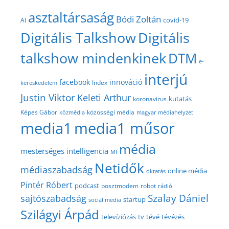
asztaltársaság
Bódi Zoltán
covid-19
AI
Digitális Talkshow
Digitális
talkshow mindenkinek
DTM
e-
interjú
facebook
innováció
Index
kereskedelem
Justin Viktor
Keleti Arthur
kutatás
koronavírus
közösségi média
Képes Gábor
közmédia
magyar médiahelyzet
media1
media1 műsor
média
mesterséges intelligencia
MI
Netidők
médiaszabadság
online média
oktatás
Pintér Róbert
podcast
posztmodem
robot
rádió
Szalay Dániel
sajtószabadság
startup
social media
Szilágyi Árpád
televíziózás
tv
tévé
tévézés