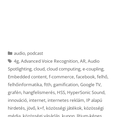
Kategória
audio
,
podcast
Címkék
4g
,
Advanced Voice Recognition
,
AR
,
Audio
Spotlighting
,
cloud
,
cloud computing
,
e-coupling
,
Embedded content
,
f-commerce
,
facebook
,
felhő
,
felhőinformatika
,
ftth
,
gamification
,
Google TV
,
grafén
,
hangfelismerés
,
HSS
,
HyperSonic Sound
,
innováció
,
internet
,
internetes reklám
,
IP alapú
hirdetés
,
jövő
,
k+f
,
közösségi játékok
,
közösségi
média
,
közösségi vásárlás
,
kupon
,
lítium-kénes