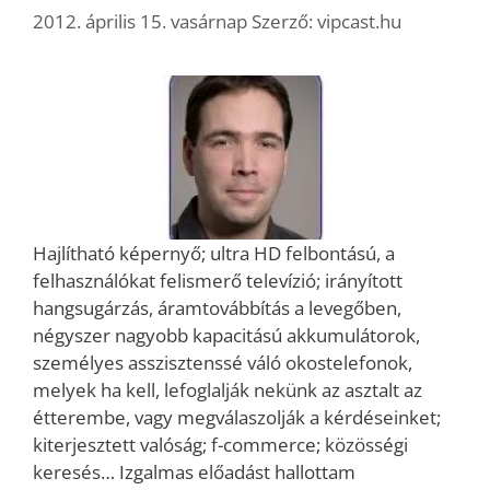
2012. április 15. vasárnap
Szerző:
vipcast.hu
Hajlítható képernyő; ultra HD felbontású, a
felhasználókat felismerő televízió; irányított
hangsugárzás, áramtovábbítás a levegőben,
négyszer nagyobb kapacitású akkumulátorok,
személyes asszisztenssé váló okostelefonok,
melyek ha kell, lefoglalják nekünk az asztalt az
étterembe, vagy megválaszolják a kérdéseinket;
kiterjesztett valóság; f-commerce; közösségi
keresés… Izgalmas előadást hallottam