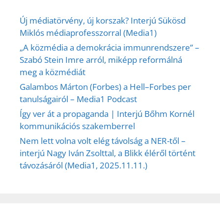
Új médiatörvény, új korszak? Interjú Sükösd
Miklós médiaprofesszorral (Media1)
„A közmédia a demokrácia immunrendszere” –
Szabó Stein Imre arról, miképp reformálná
meg a közmédiát
Galambos Márton (Forbes) a Hell–Forbes per
tanulságairól – Media1 Podcast
Így ver át a propaganda | Interjú Bőhm Kornél
kommunikációs szakemberrel
Nem lett volna volt elég távolság a NER-től –
interjú Nagy Iván Zsolttal, a Blikk éléről történt
távozásáról (Media1, 2025.11.11.)