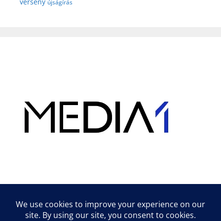
verseny
újságírás
Hirdetés