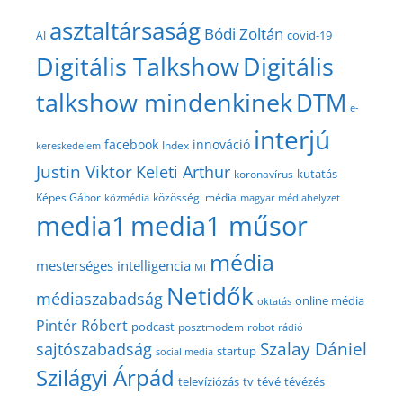
asztaltársaság
Bódi Zoltán
covid-19
AI
Digitális Talkshow
Digitális
talkshow mindenkinek
DTM
e-
interjú
facebook
innováció
Index
kereskedelem
Justin Viktor
Keleti Arthur
kutatás
koronavírus
közösségi média
Képes Gábor
közmédia
magyar médiahelyzet
media1
media1 műsor
média
mesterséges intelligencia
MI
Netidők
médiaszabadság
online média
oktatás
Pintér Róbert
podcast
posztmodem
robot
rádió
Szalay Dániel
sajtószabadság
startup
social media
Szilágyi Árpád
televíziózás
tv
tévé
tévézés