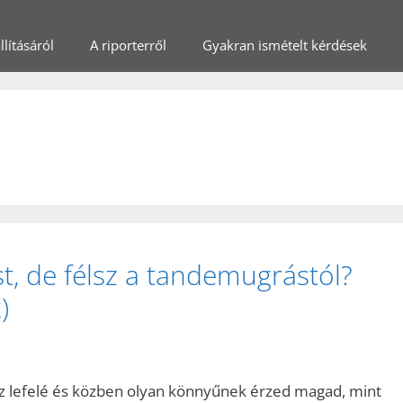
lításáról
A riporterről
Gyakran ismételt kérdések
t, de félsz a tandemugrástól?
)
z lefelé és közben olyan könnyűnek érzed magad, mint