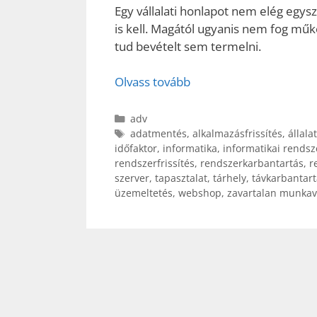
Egy vállalati honlapot nem elég egysz
is kell. Magától ugyanis nem fog mű
tud bevételt sem termelni.
Olvass tovább
Kategória
adv
Címkék
adatmentés
,
alkalmazásfrissítés
,
állala
időfaktor
,
informatika
,
informatikai rendsz
rendszerfrissítés
,
rendszerkarbantartás
,
r
szerver
,
tapasztalat
,
tárhely
,
távkarbantart
üzemeltetés
,
webshop
,
zavartalan munka