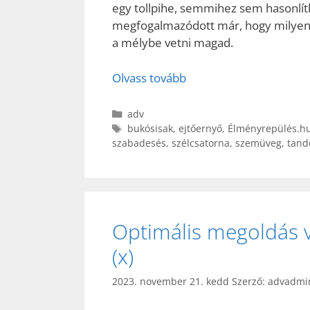
egy tollpihe, semmihez sem hasonlíth
megfogalmazódott már, hogy milyen 
a mélybe vetni magad.
Olvass tovább
Kategória
adv
Címkék
bukósisak
,
ejtőernyő
,
Élményrepülés.h
szabadesés
,
szélcsatorna
,
szemüveg
,
tand
Optimális megoldás v
(x)
2023. november 21. kedd
Szerző:
advadmi