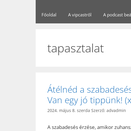
Főoldal
A vipcastről
A podcast beál
tapasztalat
Átélnéd a szabadesés
Van egy jó tippünk! (x
2024. május 8. szerda
Szerző:
advadmin
A szabadesés érzése, amikor zuhans