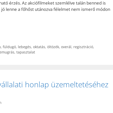
ató érzés. Az akciófilmeket szemlélve talán benned is
jó lenne a főhőst utánozva félelmet nem ismerő módon
u
,
füldugó
,
lebegés
,
oktatás
,
öltözék
,
overál
,
regisztráció
,
emugrás
,
tapasztalat
állalati honlap üzemeltetéséhez
n