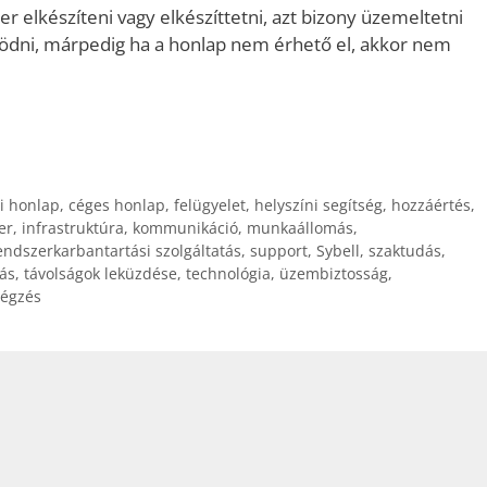
er elkészíteni vagy elkészíttetni, azt bizony üzemeltetni
ködni, márpedig ha a honlap nem érhető el, akkor nem
ti honlap
,
céges honlap
,
felügyelet
,
helyszíni segítség
,
hozzáértés
,
er
,
infrastruktúra
,
kommunikáció
,
munkaállomás
,
endszerkarbantartási szolgáltatás
,
support
,
Sybell
,
szaktudás
,
ás
,
távolságok leküzdése
,
technológia
,
üzembiztosság
,
végzés