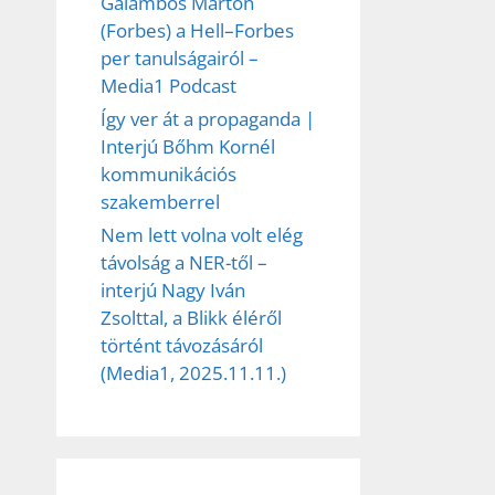
Galambos Márton
(Forbes) a Hell–Forbes
per tanulságairól –
Media1 Podcast
Így ver át a propaganda |
Interjú Bőhm Kornél
kommunikációs
szakemberrel
Nem lett volna volt elég
távolság a NER-től –
interjú Nagy Iván
Zsolttal, a Blikk éléről
történt távozásáról
(Media1, 2025.11.11.)