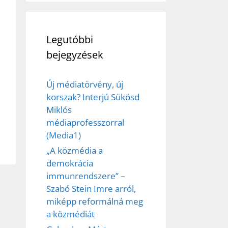
Legutóbbi
bejegyzések
Új médiatörvény, új
korszak? Interjú Sükösd
Miklós
médiaprofesszorral
(Media1)
„A közmédia a
demokrácia
immunrendszere” –
Szabó Stein Imre arról,
miképp reformálná meg
a közmédiát