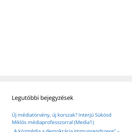
Legutóbbi bejegyzések
Új médiatörvény, új korszak? Interjú Sükösd
Miklós médiaprofesszorral (Media1)
„A közmédia a demokrácia immunrendszere” –