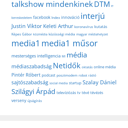
talkshow mindenkinek
DTM
e-
interjú
facebook
innováció
Index
kereskedelem
Justin Viktor
Keleti Arthur
kutatás
koronavírus
közösségi média
Képes Gábor
közmédia
magyar médiahelyzet
media1
media1 műsor
média
mesterséges intelligencia
MI
Netidők
médiaszabadság
online média
oktatás
Pintér Róbert
podcast
posztmodem
robot
rádió
Szalay Dániel
sajtószabadság
startup
social media
Szilágyi Árpád
televíziózás
tv
tévé
tévézés
verseny
újságírás