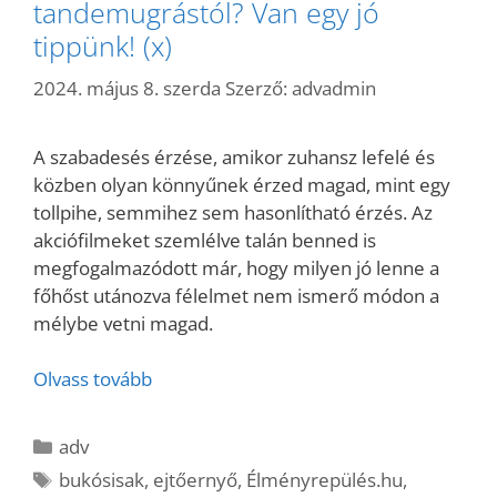
tandemugrástól? Van egy jó
tippünk! (x)
2024. május 8. szerda
Szerző:
advadmin
A szabadesés érzése, amikor zuhansz lefelé és
közben olyan könnyűnek érzed magad, mint egy
tollpihe, semmihez sem hasonlítható érzés. Az
akciófilmeket szemlélve talán benned is
megfogalmazódott már, hogy milyen jó lenne a
főhőst utánozva félelmet nem ismerő módon a
mélybe vetni magad.
Olvass tovább
Kategória
adv
Címkék
bukósisak
,
ejtőernyő
,
Élményrepülés.hu
,