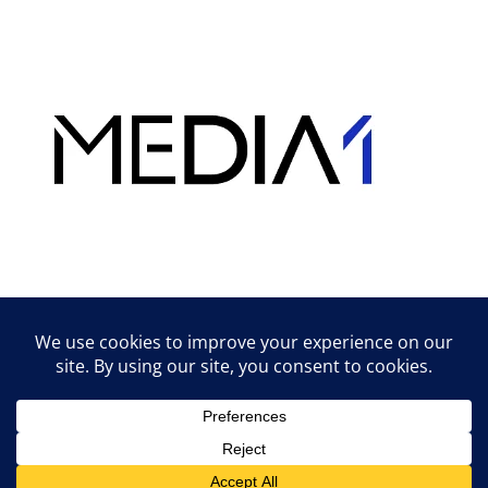
Hirdetés
Lifestyle tippek & trükkök
© 2026 vipcast.hu powered by Media1
• Készült