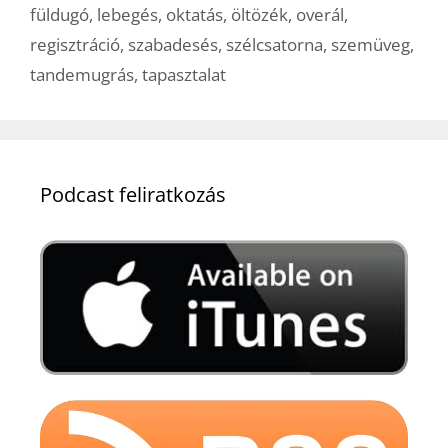
füldugó
,
lebegés
,
oktatás
,
öltözék
,
overál
,
regisztráció
,
szabadesés
,
szélcsatorna
,
szemüveg
,
tandemugrás
,
tapasztalat
Podcast feliratkozás