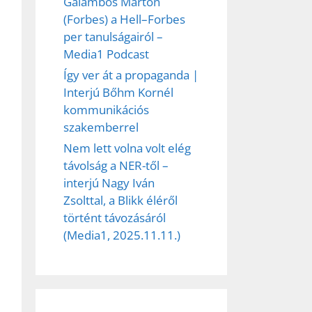
Galambos Márton
(Forbes) a Hell–Forbes
per tanulságairól –
ez,
Media1 Podcast
Így ver át a propaganda |
éséhez
Interjú Bőhm Kornél
kommunikációs
szakemberrel
et
Nem lett volna volt elég
távolság a NER-től –
interjú Nagy Iván
Zsolttal, a Blikk éléről
történt távozásáról
(Media1, 2025.11.11.)