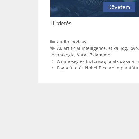
Hirdetés
Kategória
audio
,
podcast
Címkék
AI
,
artificial intelligence
,
etika
,
jog
,
jövő
technológia
,
Varga Zsigmond
A minőség és biztonság találkozása a mo
Fogbeültetés Nobel Biocare implantátu