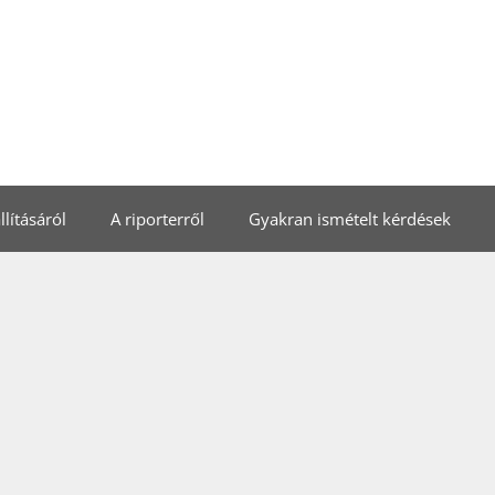
lításáról
A riporterről
Gyakran ismételt kérdések