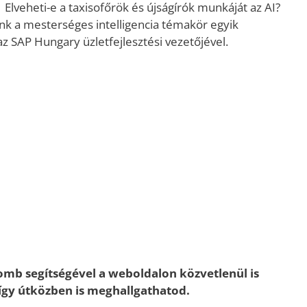
? Elveheti-e a taxisofőrök és újságírók munkáját az AI?
nk a mesterséges intelligencia témakör egyik
 az SAP Hungary üzletfejlesztési vezetőjével.
gomb segítségével a weboldalon közvetlenül is
, így útközben is meghallgathatod.