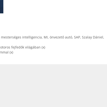
,
mesterséges intelligencia
,
MI
,
önvezető autó
,
SAP
,
Szalay Dániel
,
toros fejfedők világában (x)
mmal (x)