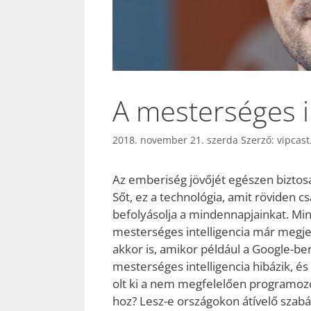
A mesterséges i
2018. november 21. szerda
Szerző:
vipcast
Az emberiség jövőjét egészen bizto
Sőt, ez a technológia, amit röviden cs
befolyásolja a mindennapjainkat. Min
mesterséges intelligencia már megj
akkor is, amikor például a Google-ben
mesterséges intelligencia hibázik, és
olt ki a nem megfelelően programozo
hoz? Lesz-e országokon átívelő szabá