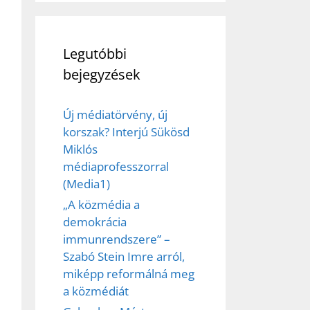
Legutóbbi
bejegyzések
Új médiatörvény, új
korszak? Interjú Sükösd
Miklós
médiaprofesszorral
(Media1)
„A közmédia a
demokrácia
immunrendszere” –
Szabó Stein Imre arról,
miképp reformálná meg
a közmédiát