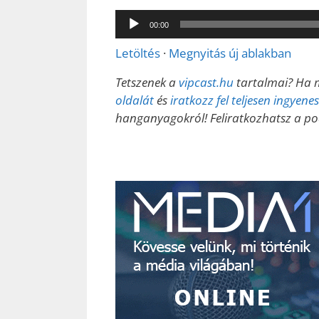
Audió
00:00
lejátszó
Letöltés
·
Megnyitás új ablakban
Tetszenek a
vipcast.hu
tartalmai? Ha m
oldalát
és
iratkozz fel teljesen ingyen
hanganyagokról! Feliratkozhatsz a p