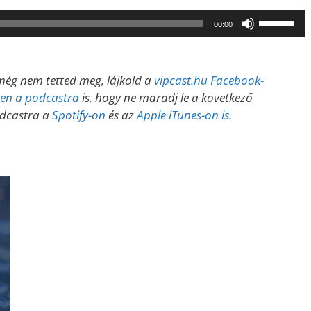
A
00:00
hangerő
növeléséh
illetőleg
ég nem tetted meg, lájkold a
vipcast.
hu Facebook-
csökkent
esen a podcastra
is, hogy ne maradj le a következő
a
odcastra a
Spotify-on
és az
Apple iTunes-on is.
Fel/Le
billentyűk
kell
használni.