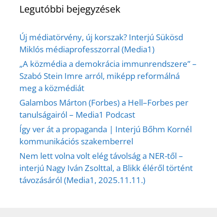
Legutóbbi bejegyzések
Új médiatörvény, új korszak? Interjú Sükösd
Miklós médiaprofesszorral (Media1)
„A közmédia a demokrácia immunrendszere” –
Szabó Stein Imre arról, miképp reformálná
meg a közmédiát
Galambos Márton (Forbes) a Hell–Forbes per
tanulságairól – Media1 Podcast
Így ver át a propaganda | Interjú Bőhm Kornél
kommunikációs szakemberrel
Nem lett volna volt elég távolság a NER-től –
interjú Nagy Iván Zsolttal, a Blikk éléről történt
távozásáról (Media1, 2025.11.11.)