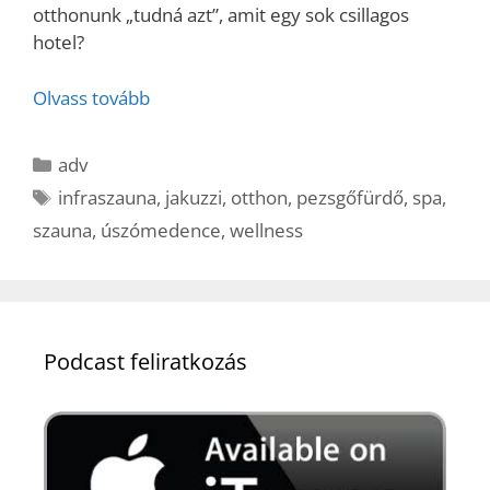
otthonunk „tudná azt”, amit egy sok csillagos
hotel?
Olvass tovább
Kategória
adv
Címkék
infraszauna
,
jakuzzi
,
otthon
,
pezsgőfürdő
,
spa
,
szauna
,
úszómedence
,
wellness
Podcast feliratkozás