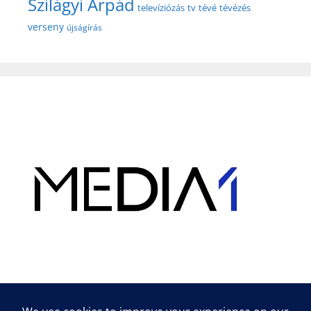
Szilágyi Árpád
televíziózás
tv
tévé
tévézés
verseny
újságírás
Hirdetés