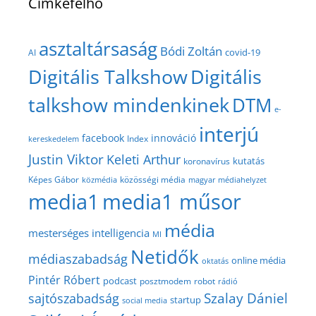
Címkefelhő
asztaltársaság
Bódi Zoltán
covid-19
AI
Digitális Talkshow
Digitális
talkshow mindenkinek
DTM
e-
interjú
facebook
innováció
Index
kereskedelem
Justin Viktor
Keleti Arthur
kutatás
koronavírus
közösségi média
Képes Gábor
közmédia
magyar médiahelyzet
media1
media1 műsor
média
mesterséges intelligencia
MI
Netidők
médiaszabadság
online média
oktatás
Pintér Róbert
podcast
posztmodem
robot
rádió
Szalay Dániel
sajtószabadság
startup
social media