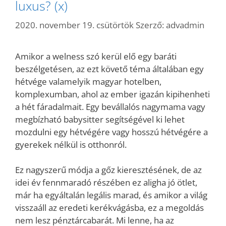
luxus? (x)
2020. november 19. csütörtök
Szerző:
advadmin
Amikor a welness szó kerül elő egy baráti
beszélgetésen, az ezt követő téma általában egy
hétvége valamelyik magyar hotelben,
komplexumban, ahol az ember igazán kipihenheti
a hét fáradalmait. Egy bevállalós nagymama vagy
megbízható babysitter segítségével ki lehet
mozdulni egy hétvégére vagy hosszú hétvégére a
gyerekek nélkül is otthonról.
Ez nagyszerű módja a gőz kieresztésének, de az
idei év fennmaradó részében ez aligha jó ötlet,
már ha egyáltalán legális marad, és amikor a világ
visszaáll az eredeti kerékvágásba, ez a megoldás
nem lesz pénztárcabarát. Mi lenne, ha az