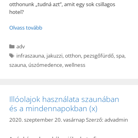
otthonunk „tudná azt”, amit egy sok csillagos
hotel?
Olvass tovább
Kategória
adv
Címkék
infraszauna
,
jakuzzi
,
otthon
,
pezsgőfürdő
,
spa
,
szauna
,
úszómedence
,
wellness
Illóolajok használata szaunában
és a mindennapokban (x)
2020. szeptember 20. vasárnap
Szerző:
advadmin