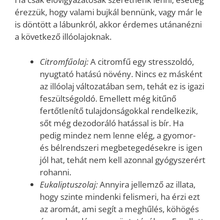
érezzük, hogy valami bujkál bennünk, vagy már le
is döntött a lábunkról, akkor érdemes utánanézni
a következő illóolajoknak.
Citromfűolaj:
A citromfű egy stresszoldó,
nyugtató hatású növény. Nincs ez másként
az illóolaj változatában sem, tehát ez is igazi
feszültségoldó. Emellett még kitűnő
fertőtlenítő tulajdonságokkal rendelkezik,
sőt még dezodoráló hatással is bír. Ha
pedig mindez nem lenne elég, a gyomor-
és bélrendszeri megbetegedésekre is igen
jól hat, tehát nem kell azonnal gyógyszerért
rohanni.
Eukaliptuszolaj:
Annyira jellemző az illata,
hogy szinte mindenki felismeri, ha érzi ezt
az aromát, ami segít a meghűlés, köhögés