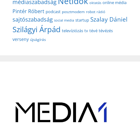
Netidők
médiaszabadság
online média
oktatás
Pintér Róbert
podcast
posztmodem
robot
rádió
Szalay Dániel
sajtószabadság
startup
social media
Szilágyi Árpád
televíziózás
tv
tévé
tévézés
verseny
újságírás