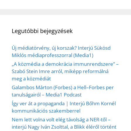
Legutóbbi bejegyzések
Új médiatörvény, új korszak? Interjú Sükösd
Miklós médiaprofesszorral (Media1)
„A közmédia a demokrácia immunrendszere” –
Szabó Stein Imre arról, miképp reformálná
meg a közmédiát
Galambos Márton (Forbes) a Hell–Forbes per
tanulságairól – Media1 Podcast
Így ver át a propaganda | Interjú Bőhm Kornél
kommunikációs szakemberrel
Nem lett volna volt elég távolság a NER-től –
interjú Nagy Iván Zsolttal, a Blikk éléről történt