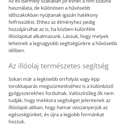
Az év bármely szakában jól eshet a finn szauna
használata, de különösen a hűvösebb
időszakokban nyújtanak igazán hatékony
felfrissülést. Ehhez az élményhez pedig
hozzájárulhat az is, ha közben különféle
illóolajokat alkalmazunk. Lássuk, hogy melyek
lehetnek a legnagyobb segítségünkre a hűvösebb
időben.
Az illóolaj természetes segítség
Sokan már a legkisebb orrfolyás vagy épp
torokkaparás megszüntetéséhez is a különböző
gyógyszerekhez fordulnak. Valószínűleg ők nem
tudják, hogy mekkora segítséget jelentenek az
illóolajok abban, hogy hamar visszanyerjük az
egészségünket, és újra a legjobb formánkat
hozzuk.