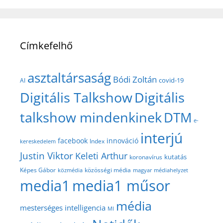
Címkefelhő
asztaltársaság
Bódi Zoltán
covid-19
AI
Digitális Talkshow
Digitális
talkshow mindenkinek
DTM
e-
interjú
facebook
innováció
Index
kereskedelem
Justin Viktor
Keleti Arthur
kutatás
koronavírus
közösségi média
Képes Gábor
közmédia
magyar médiahelyzet
media1
media1 műsor
média
mesterséges intelligencia
MI