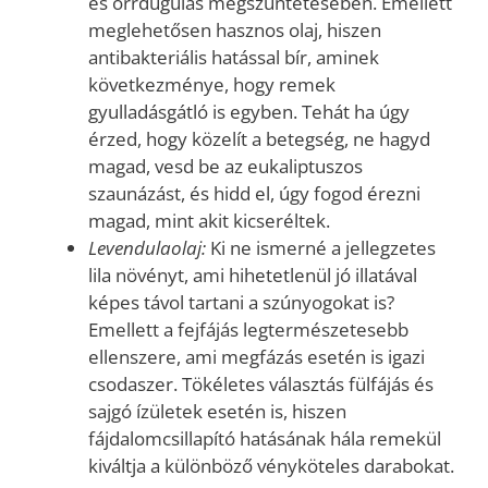
és orrdugulás megszüntetésében. Emellett
meglehetősen hasznos olaj, hiszen
antibakteriális hatással bír, aminek
következménye, hogy remek
gyulladásgátló is egyben. Tehát ha úgy
érzed, hogy közelít a betegség, ne hagyd
magad, vesd be az eukaliptuszos
szaunázást, és hidd el, úgy fogod érezni
magad, mint akit kicseréltek.
Levendulaolaj:
Ki ne ismerné a jellegzetes
lila növényt, ami hihetetlenül jó illatával
képes távol tartani a szúnyogokat is?
Emellett a fejfájás legtermészetesebb
ellenszere, ami megfázás esetén is igazi
csodaszer. Tökéletes választás fülfájás és
sajgó ízületek esetén is, hiszen
fájdalomcsillapító hatásának hála remekül
kiváltja a különböző vényköteles darabokat.