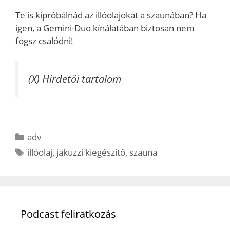
Te is kipróbálnád az illóolajokat a szaunában? Ha
igen, a Gemini-Duo kínálatában biztosan nem
fogsz csalódni!
(X) Hirdetői tartalom
Kategória
adv
Címkék
illóolaj
,
jakuzzi kiegészítő
,
szauna
Podcast feliratkozás