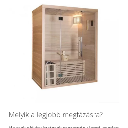
Melyik a legjobb megfázásra?
Ha csak elővigyázatosak szeretnénk lenni, esetleg