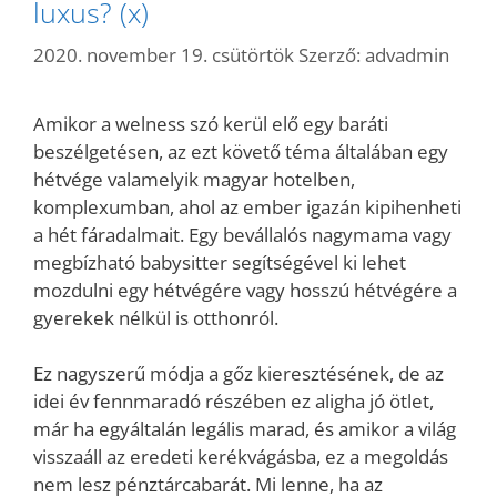
luxus? (x)
2020. november 19. csütörtök
Szerző:
advadmin
Amikor a welness szó kerül elő egy baráti
beszélgetésen, az ezt követő téma általában egy
hétvége valamelyik magyar hotelben,
komplexumban, ahol az ember igazán kipihenheti
a hét fáradalmait. Egy bevállalós nagymama vagy
megbízható babysitter segítségével ki lehet
mozdulni egy hétvégére vagy hosszú hétvégére a
gyerekek nélkül is otthonról.
Ez nagyszerű módja a gőz kieresztésének, de az
idei év fennmaradó részében ez aligha jó ötlet,
már ha egyáltalán legális marad, és amikor a világ
visszaáll az eredeti kerékvágásba, ez a megoldás
nem lesz pénztárcabarát. Mi lenne, ha az