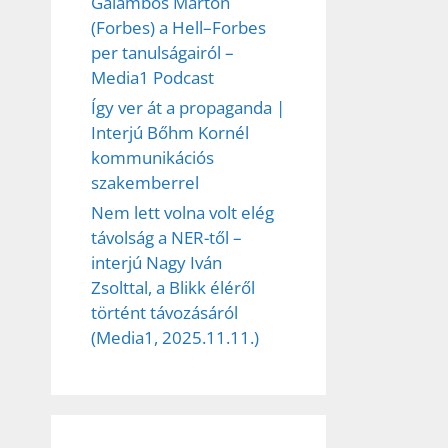
Galambos Márton
(Forbes) a Hell–Forbes
per tanulságairól –
Media1 Podcast
Így ver át a propaganda |
Interjú Bőhm Kornél
kommunikációs
szakemberrel
Nem lett volna volt elég
távolság a NER-től –
interjú Nagy Iván
Zsolttal, a Blikk éléről
történt távozásáról
(Media1, 2025.11.11.)