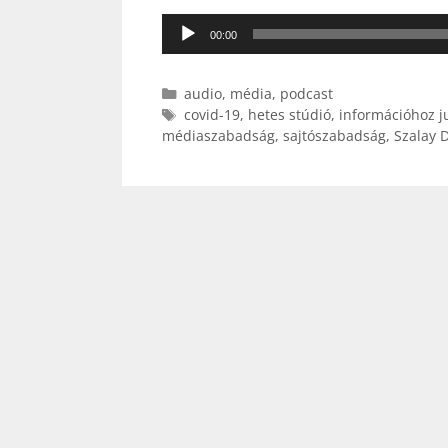
Audió
00:00
lejátszó
Kategória
audio
,
média
,
podcast
Címkék
covid-19
,
hetes stúdió
,
információhoz j
médiaszabadság
,
sajtószabadság
,
Szalay 