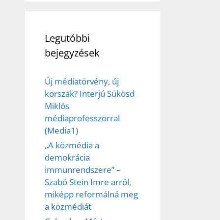
Legutóbbi
bejegyzések
Új médiatörvény, új
korszak? Interjú Sükösd
Miklós
médiaprofesszorral
(Media1)
„A közmédia a
demokrácia
immunrendszere” –
Szabó Stein Imre arról,
miképp reformálná meg
a közmédiát