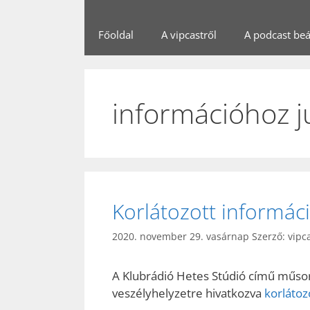
Főoldal
A vipcastről
A podcast beál
információhoz j
Korlátozott informá
2020. november 29. vasárnap
Szerző:
vipc
A Klubrádió Hetes Stúdió című műsor
veszélyhelyzetre hivatkozva
korlátoz