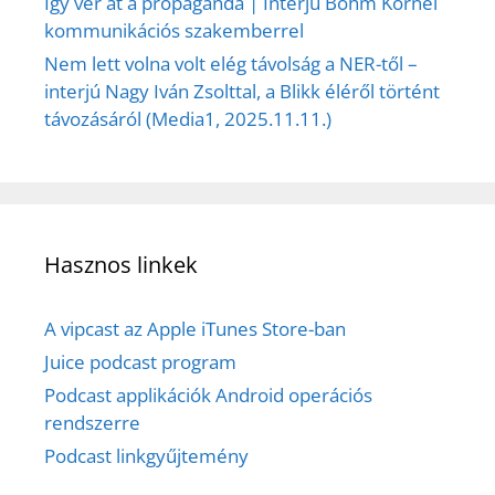
Így ver át a propaganda | Interjú Bőhm Kornél
kommunikációs szakemberrel
Nem lett volna volt elég távolság a NER-től –
interjú Nagy Iván Zsolttal, a Blikk éléről történt
távozásáról (Media1, 2025.11.11.)
Hasznos linkek
A vipcast az Apple iTunes Store-ban
Juice podcast program
Podcast applikációk Android operációs
rendszerre
Podcast linkgyűjtemény