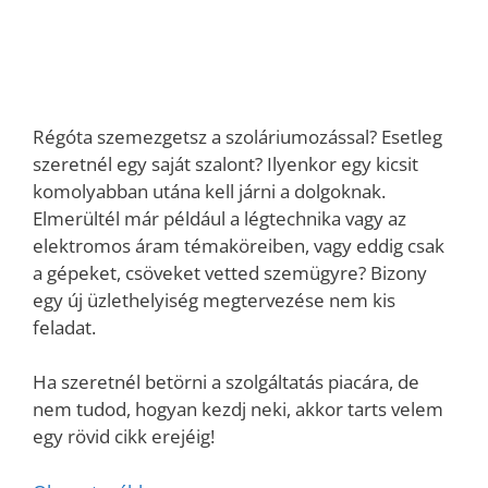
Régóta szemezgetsz a szoláriumozással? Esetleg
szeretnél egy saját szalont? Ilyenkor egy kicsit
komolyabban utána kell járni a dolgoknak.
Elmerültél már például a légtechnika vagy az
elektromos áram témaköreiben, vagy eddig csak
a gépeket, csöveket vetted szemügyre? Bizony
egy új üzlethelyiség megtervezése nem kis
feladat.
Ha szeretnél betörni a szolgáltatás piacára, de
nem tudod, hogyan kezdj neki, akkor tarts velem
egy rövid cikk erejéig!