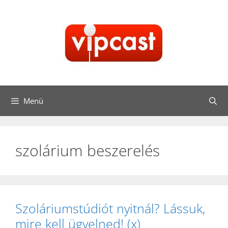
Kilépés
a
tartalomba
Menü
szolárium beszerelés
Szoláriumstúdiót nyitnál? Lássuk,
mire kell ügyelned! (x)