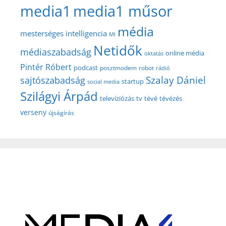
media1
media1 műsor
média
mesterséges intelligencia
MI
Netidők
médiaszabadság
online média
oktatás
Pintér Róbert
podcast
posztmodem
robot
rádió
Szalay Dániel
sajtószabadság
startup
social media
Szilágyi Árpád
televíziózás
tv
tévé
tévézés
verseny
újságírás