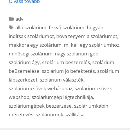
Olvass tovább
Kategória
adv
Címkék
álló szolárium
,
fekvő szolárium
,
hogyan
indítsak szoláriumot
,
hova tegyem a szoláriumot
,
mekkora egy szolárium
,
mi kell egy szoláriumhoz
,
minőségi szolárium
,
nagy szolárium gép
,
szolárium ágy
,
szolárium beszerelés
,
szolárium
beüzemelése
,
szolárium jó befektetés
,
szolárium
lábszerkezet
,
szolárium választék
,
szoláriumcsövek webáruház
,
szoláriumcsövek
webshop
,
szoláriumgép légtechnikája
,
szoláriumgépek beszerzése
,
szoláriumkabin
méretezés
,
szoláriumok szállítása