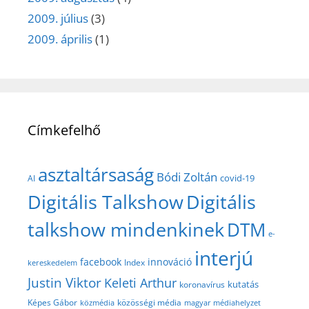
2009. július
(3)
2009. április
(1)
Címkefelhő
asztaltársaság
Bódi Zoltán
covid-19
AI
Digitális Talkshow
Digitális
talkshow mindenkinek
DTM
e-
interjú
facebook
innováció
Index
kereskedelem
Justin Viktor
Keleti Arthur
kutatás
koronavírus
közösségi média
Képes Gábor
közmédia
magyar médiahelyzet