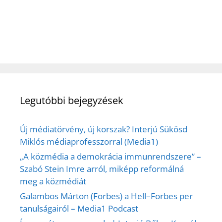
Legutóbbi bejegyzések
Új médiatörvény, új korszak? Interjú Sükösd
Miklós médiaprofesszorral (Media1)
„A közmédia a demokrácia immunrendszere” –
Szabó Stein Imre arról, miképp reformálná
meg a közmédiát
Galambos Márton (Forbes) a Hell–Forbes per
tanulságairól – Media1 Podcast