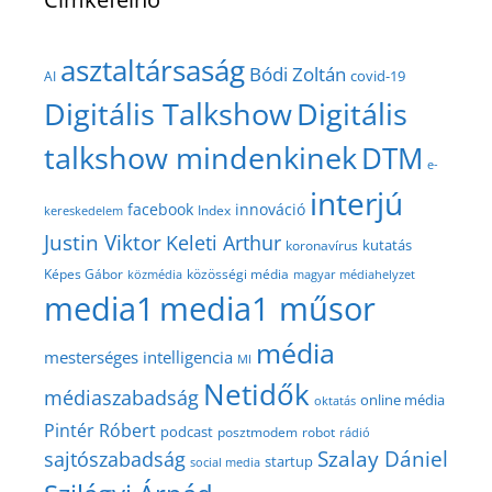
asztaltársaság
Bódi Zoltán
covid-19
AI
Digitális Talkshow
Digitális
talkshow mindenkinek
DTM
e-
interjú
facebook
innováció
Index
kereskedelem
Justin Viktor
Keleti Arthur
kutatás
koronavírus
közösségi média
Képes Gábor
közmédia
magyar médiahelyzet
media1
media1 műsor
média
mesterséges intelligencia
MI
Netidők
médiaszabadság
online média
oktatás
Pintér Róbert
podcast
posztmodem
robot
rádió
Szalay Dániel
sajtószabadság
startup
social media