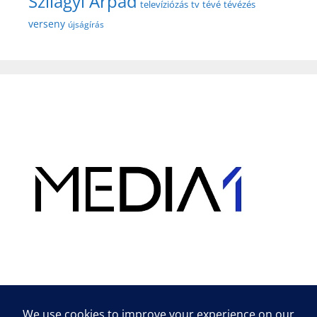
Szilágyi Árpád
televíziózás
tv
tévé
tévézés
verseny
újságírás
Hirdetés