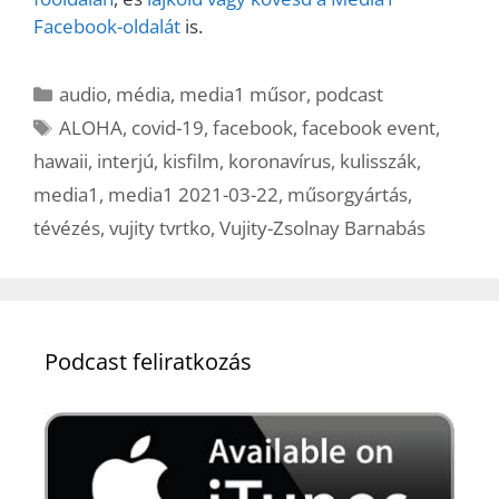
Facebook-oldalát
is.
Kategória
audio
,
média
,
media1 műsor
,
podcast
Címkék
ALOHA
,
covid-19
,
facebook
,
facebook event
,
hawaii
,
interjú
,
kisfilm
,
koronavírus
,
kulisszák
,
media1
,
media1 2021-03-22
,
műsorgyártás
,
tévézés
,
vujity tvrtko
,
Vujity-Zsolnay Barnabás
Podcast feliratkozás