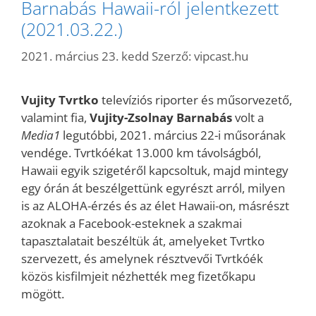
Barnabás Hawaii-ról jelentkezett
(2021.03.22.)
2021. március 23. kedd
Szerző:
vipcast.hu
Vujity Tvrtko
televíziós riporter és műsorvezető,
valamint fia,
Vujity-Zsolnay Barnabás
volt a
Media1
legutóbbi, 2021. március 22-i műsorának
vendége. Tvrtkóékat 13.000 km távolságból,
Hawaii egyik szigetéről kapcsoltuk, majd mintegy
egy órán át beszélgettünk egyrészt arról, milyen
is az ALOHA-érzés és az élet Hawaii-on, másrészt
azoknak a Facebook-esteknek a szakmai
tapasztalatait beszéltük át, amelyeket Tvrtko
szervezett, és amelynek résztvevői Tvrtkóék
közös kisfilmjeit nézhették meg fizetőkapu
mögött.