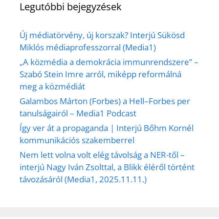
Legutóbbi bejegyzések
Új médiatörvény, új korszak? Interjú Sükösd
Miklós médiaprofesszorral (Media1)
„A közmédia a demokrácia immunrendszere” –
Szabó Stein Imre arról, miképp reformálná
meg a közmédiát
Galambos Márton (Forbes) a Hell–Forbes per
tanulságairól – Media1 Podcast
Így ver át a propaganda | Interjú Bőhm Kornél
kommunikációs szakemberrel
Nem lett volna volt elég távolság a NER-től –
interjú Nagy Iván Zsolttal, a Blikk éléről történt
távozásáról (Media1, 2025.11.11.)