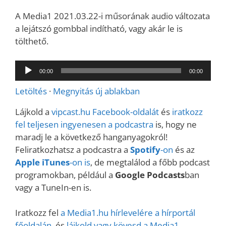
A Media1 2021.03.22-i műsorának audio változata
a lejátszó gombbal indítható, vagy akár le is
tölthető.
Audió
00:00
00:00
lejátszó
Letöltés
·
Megnyitás új ablakban
Lájkold a
vipcast.
hu Facebook-oldalát
és
iratkozz
fel teljesen ingyenesen a podcastra
is, hogy ne
maradj le a következő hanganyagokról!
Feliratkozhatsz a podcastra a
Spotify
-on
és az
Apple iTunes
-on is
, de megtalálod a főbb podcast
programokban, például a
Google Podcasts
ban
vagy a TuneIn-en is.
Iratkozz fel
a Media1.hu hírlevelére a hírportál
főoldalán
, és
lájkold vagy kövesd a Media1