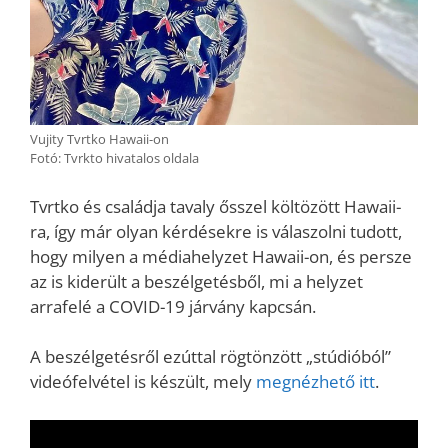
Vujity Tvrtko Hawaii-on
Fotó: Tvrkto hivatalos oldala
Tvrtko és családja tavaly ősszel költözött Hawaii-
ra, így már olyan kérdésekre is válaszolni tudott,
hogy milyen a médiahelyzet Hawaii-on, és persze
az is kiderült a beszélgetésből, mi a helyzet
arrafelé a COVID-19 járvány kapcsán.
A beszélgetésről ezúttal rögtönzött „stúdióból”
videófelvétel is készült, mely
megnézhető itt
.