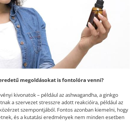
eredetű megoldásokat is fontolóra venni?
övényi kivonatok – például az ashwagandha, a ginkgo
nak a szervezet stresszre adott reakcióira, például az
 közérzet szempontjából. Fontos azonban kiemelni, hogy
etnek, és a kutatási eredmények nem minden esetben