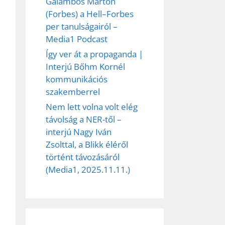
Galambos Márton
(Forbes) a Hell–Forbes
per tanulságairól –
Media1 Podcast
Így ver át a propaganda |
Interjú Bőhm Kornél
kommunikációs
szakemberrel
Nem lett volna volt elég
távolság a NER-től –
interjú Nagy Iván
Zsolttal, a Blikk éléről
történt távozásáról
(Media1, 2025.11.11.)