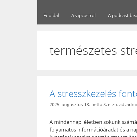
Főoldal
A vipcastről
A podcast beál
természetes str
A stresszkezelés fo
2025. augusztus 18. hétfő
Szerző:
advadm
A mindennapi életben sokunk számára
folyamatos információáradat és a na