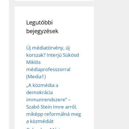
Legutóbbi
bejegyzések
Új médiatörvény, új
korszak? Interjú Sükösd
Miklós
médiaprofesszorral
(Media1)
„A közmédia a
demokrácia
immunrendszere” –
Szabó Stein Imre arról,
miképp reformálná meg
a közmédiát