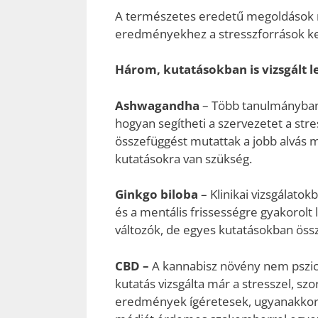
A természetes eredetű megoldások ne
eredményekhez a stresszforrások ke
Három, kutatásokban is vizsgált 
Ashwagandha
– Több tanulmányban 
hogyan segítheti a szervezetet a st
összefüggést mutattak a jobb alvás m
kutatásokra van szükség.
Ginkgo biloba
– Klinikai vizsgálatok
és a mentális frissességre gyakorol
változók, de egyes kutatásokban össz
CBD –
A kannabisz növény nem pszic
kutatás vizsgálta már a stresszel, sz
eredmények ígéretesek, ugyanakkor a 