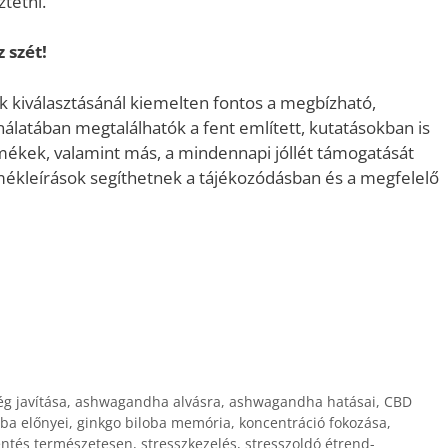
tetni.
 szét!
 kiválasztásánál kiemelten fontos a megbízható,
nálatában megtalálhatók a fent említett, kutatásokban is
rmékek, valamint más, a mindennapi jóllét támogatását
rmékleírások segíthetnek a tájékozódásban és a megfelelő
g javítása
,
ashwagandha alvásra
,
ashwagandha hatásai
,
CBD
oba előnyei
,
ginkgo biloba memória
,
koncentráció fokozása
,
entés természetesen
,
stresszkezelés
,
stresszoldó étrend-