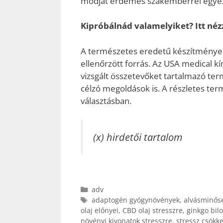
módját érdemes szakemberrel egyez
Kipróbálnád valamelyiket? Itt nézz
A természetes eredetű készítmények
ellenőrzött forrás. Az USA medical kí
vizsgált összetevőket tartalmazó te
célzó megoldások is. A részletes te
választásban.
(x) hirdetői tartalom
Kategória
adv
Címkék
adaptogén gyógynövények
,
alvásminősé
olaj előnyei
,
CBD olaj stresszre
,
ginkgo bil
növényi kivonatok stresszre
,
stressz csökk