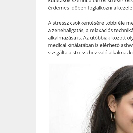
kutatások szerint a tartós stressz öss
érdemes időben foglalkozni a kezelé
A stressz csökkentésére többféle meg
a zenehallgatás, a relaxációs techn
alkalmazása is. Az utóbbiak között o
medical kínálatában is elérhető ash
vizsgálta a stresszhez való alkalmaz