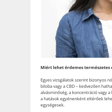
Miért lehet érdemes természetes 
Egyes vizsgálatok szerint bizonyos n
biloba vagy a CBD – kedvezően hathat
alvásminőség, a koncentráció vagy a
a hatások egyénenként eltérőek leh
egységesek.