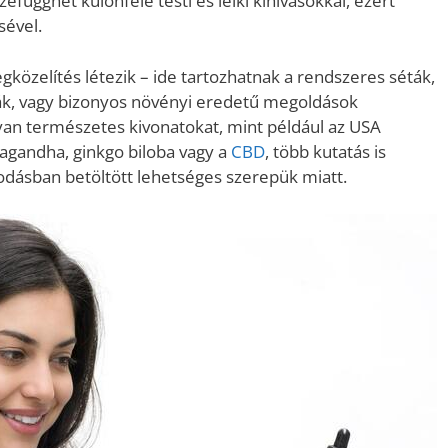
zefügghet különféle testi és lelki kihívásokkal, ezért
sével.
közelítés létezik – ide tartozhatnak a rendszeres séták,
ikák, vagy bizonyos növényi eredetű megoldások
lyan természetes kivonatokat, mint például az USA
wagandha, ginkgo biloba vagy a
CBD
, több kutatás is
kodásban betöltött lehetséges szerepük miatt.