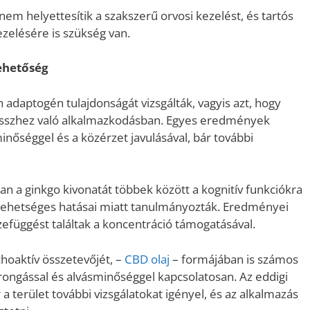
m helyettesítik a szakszerű orvosi kezelést, és tartós
zelésére is szükség van.
lehetőség
adaptogén tulajdonságát vizsgálták, vagyis azt, hogy
resszhez való alkalmazkodásban. Egyes eredmények
inőséggel és a közérzet javulásával, bár további
ban a ginkgo kivonatát többek között a kognitív funkciókra
t lehetséges hatásai miatt tanulmányozták. Eredményei
efüggést találtak a koncentráció támogatásával.
hoaktív összetevőjét, –
CBD olaj
– formájában is számos
orongással és alvásminőséggel kapcsolatosan. Az eddigi
terület további vizsgálatokat igényel, és az alkalmazás