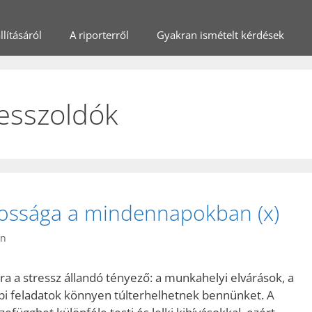
lításáról
A riporterről
Gyakran ismételt kérdések
esszoldók
ntossága a mindennapokban (x)
in
 a stressz állandó tényező: a munkahelyi elvárások, a
pi feladatok könnyen túlterhelhetnek bennünket. A