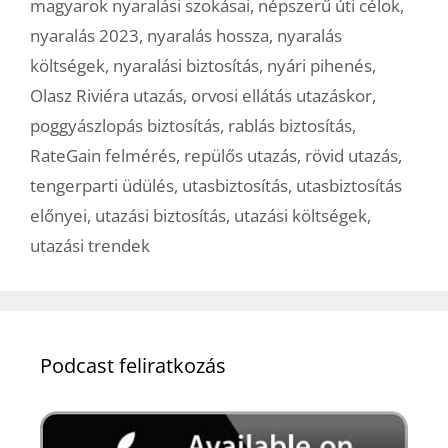
magyarok nyaralási szokásai
,
népszerű úti célok
,
nyaralás 2023
,
nyaralás hossza
,
nyaralás
költségek
,
nyaralási biztosítás
,
nyári pihenés
,
Olasz Riviéra utazás
,
orvosi ellátás utazáskor
,
poggyászlopás biztosítás
,
rablás biztosítás
,
RateGain felmérés
,
repülős utazás
,
rövid utazás
,
tengerparti üdülés
,
utasbiztosítás
,
utasbiztosítás
előnyei
,
utazási biztosítás
,
utazási költségek
,
utazási trendek
Podcast feliratkozás