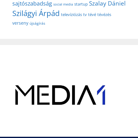
Szalay Dániel
sajtószabadság
startup
social media
Szilágyi Árpád
televíziózás
tv
tévé
tévézés
verseny
újságírás