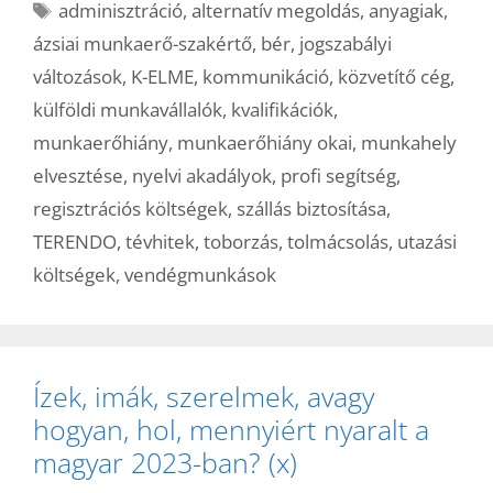
Címkék
adminisztráció
,
alternatív megoldás
,
anyagiak
,
ázsiai munkaerő-szakértő
,
bér
,
jogszabályi
változások
,
K-ELME
,
kommunikáció
,
közvetítő cég
,
külföldi munkavállalók
,
kvalifikációk
,
munkaerőhiány
,
munkaerőhiány okai
,
munkahely
elvesztése
,
nyelvi akadályok
,
profi segítség
,
regisztrációs költségek
,
szállás biztosítása
,
TERENDO
,
tévhitek
,
toborzás
,
tolmácsolás
,
utazási
költségek
,
vendégmunkások
Ízek, imák, szerelmek, avagy
hogyan, hol, mennyiért nyaralt a
magyar 2023-ban? (x)