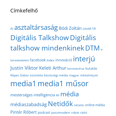
Címkefelhő
asztaltársaság
Bódi Zoltán
covid-19
AI
Digitális Talkshow
Digitális
talkshow mindenkinek
DTM
e-
interjú
facebook
innováció
Index
kereskedelem
Justin Viktor
Keleti Arthur
kutatás
koronavírus
közösségi média
Képes Gábor
közmédia
magyar médiahelyzet
media1
media1 műsor
média
mesterséges intelligencia
MI
Netidők
médiaszabadság
online média
oktatás
Pintér Róbert
podcast
posztmodem
robot
rádió