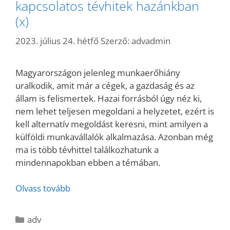
kapcsolatos tévhitek hazánkban
(x)
2023. július 24. hétfő
Szerző:
advadmin
Magyarországon jelenleg munkaerőhiány
uralkodik, amit már a cégek, a gazdaság és az
állam is felismertek. Hazai forrásból úgy néz ki,
nem lehet teljesen megoldani a helyzetet, ezért is
kell alternatív megoldást keresni, mint amilyen a
külföldi munkavállalók alkalmazása. Azonban még
ma is több tévhittel találkozhatunk a
mindennapokban ebben a témában.
Olvass tovább
Kategória
adv