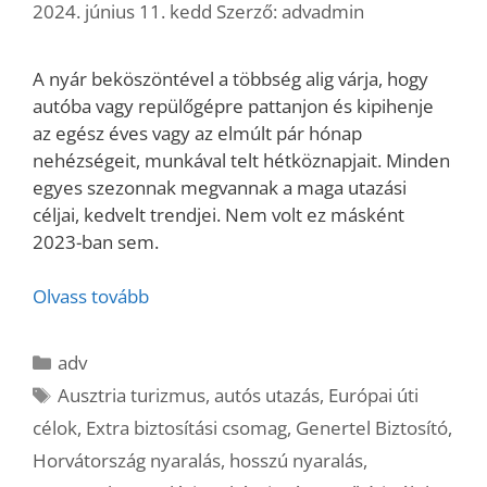
2024. június 11. kedd
Szerző:
advadmin
A nyár beköszöntével a többség alig várja, hogy
autóba vagy repülőgépre pattanjon és kipihenje
az egész éves vagy az elmúlt pár hónap
nehézségeit, munkával telt hétköznapjait. Minden
egyes szezonnak megvannak a maga utazási
céljai, kedvelt trendjei. Nem volt ez másként
2023-ban sem.
Olvass tovább
Kategória
adv
Címkék
Ausztria turizmus
,
autós utazás
,
Európai úti
célok
,
Extra biztosítási csomag
,
Genertel Biztosító
,
Horvátország nyaralás
,
hosszú nyaralás
,