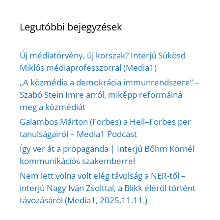
Legutóbbi bejegyzések
Új médiatörvény, új korszak? Interjú Sükösd
Miklós médiaprofesszorral (Media1)
„A közmédia a demokrácia immunrendszere” –
Szabó Stein Imre arról, miképp reformálná
meg a közmédiát
Galambos Márton (Forbes) a Hell–Forbes per
tanulságairól – Media1 Podcast
Így ver át a propaganda | Interjú Bőhm Kornél
kommunikációs szakemberrel
Nem lett volna volt elég távolság a NER-től –
interjú Nagy Iván Zsolttal, a Blikk éléről történt
távozásáról (Media1, 2025.11.11.)