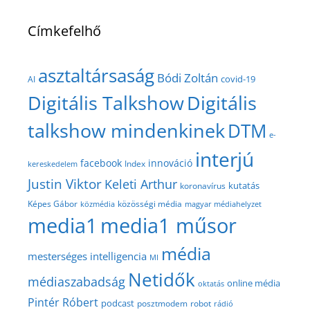
Címkefelhő
asztaltársaság
Bódi Zoltán
covid-19
AI
Digitális Talkshow
Digitális
talkshow mindenkinek
DTM
e-
interjú
facebook
innováció
Index
kereskedelem
Justin Viktor
Keleti Arthur
kutatás
koronavírus
közösségi média
Képes Gábor
közmédia
magyar médiahelyzet
media1
media1 műsor
média
mesterséges intelligencia
MI
Netidők
médiaszabadság
online média
oktatás
Pintér Róbert
podcast
posztmodem
robot
rádió