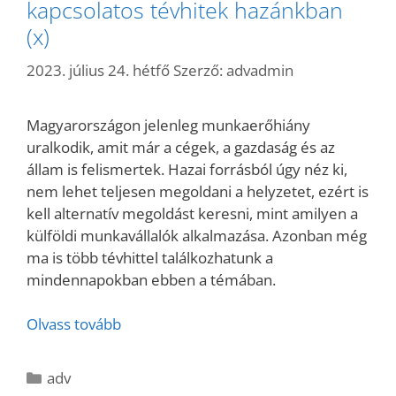
kapcsolatos tévhitek hazánkban
(x)
2023. július 24. hétfő
Szerző:
advadmin
Magyarországon jelenleg munkaerőhiány
uralkodik, amit már a cégek, a gazdaság és az
állam is felismertek. Hazai forrásból úgy néz ki,
nem lehet teljesen megoldani a helyzetet, ezért is
kell alternatív megoldást keresni, mint amilyen a
külföldi munkavállalók alkalmazása. Azonban még
ma is több tévhittel találkozhatunk a
mindennapokban ebben a témában.
Olvass tovább
Kategória
adv