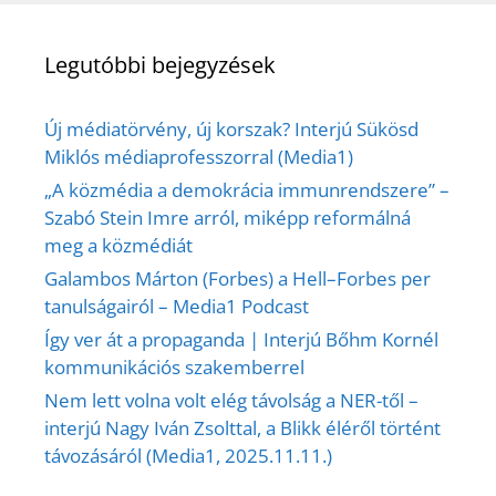
Legutóbbi bejegyzések
Új médiatörvény, új korszak? Interjú Sükösd
Miklós médiaprofesszorral (Media1)
„A közmédia a demokrácia immunrendszere” –
Szabó Stein Imre arról, miképp reformálná
meg a közmédiát
Galambos Márton (Forbes) a Hell–Forbes per
tanulságairól – Media1 Podcast
Így ver át a propaganda | Interjú Bőhm Kornél
kommunikációs szakemberrel
Nem lett volna volt elég távolság a NER-től –
interjú Nagy Iván Zsolttal, a Blikk éléről történt
távozásáról (Media1, 2025.11.11.)