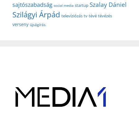
Szalay Dániel
sajtószabadság
startup
social media
Szilágyi Árpád
televíziózás
tv
tévé
tévézés
verseny
újságírás