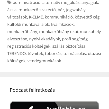
Címkék
adminisztráció
,
alternatív megoldás
,
anyagiak
,
ázsiai munkaerő-szakértő
,
bér
,
jogszabályi
változások
,
K-ELME
,
kommunikáció
,
közvetítő cég
,
külföldi munkavállalók
,
kvalifikációk
,
munkaerőhiány
,
munkaerőhiány okai
,
munkahely
elvesztése
,
nyelvi akadályok
,
profi segítség
,
regisztrációs költségek
,
szállás biztosítása
,
TERENDO
,
tévhitek
,
toborzás
,
tolmácsolás
,
utazási
költségek
,
vendégmunkások
Podcast feliratkozás