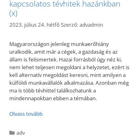
kapcsolatos tévhitek hazánkban
(x)
2023. július 24. hétfő
Szerző:
advadmin
Magyarországon jelenleg munkaerőhiány
uralkodik, amit már a cégek, a gazdaság és az
állam is felismertek. Hazai forrásból úgy néz ki,
nem lehet teljesen megoldani a helyzetet, ezért is
kell alternatív megoldást keresni, mint amilyen a
külföldi munkavállalók alkalmazása. Azonban még
ma is több tévhittel találkozhatunk a
mindennapokban ebben a témában.
Olvass tovább
Kategória
adv