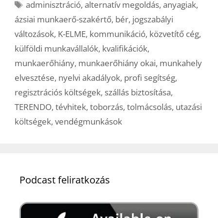
Címkék
adminisztráció
,
alternatív megoldás
,
anyagiak
,
ázsiai munkaerő-szakértő
,
bér
,
jogszabályi
változások
,
K-ELME
,
kommunikáció
,
közvetítő cég
,
külföldi munkavállalók
,
kvalifikációk
,
munkaerőhiány
,
munkaerőhiány okai
,
munkahely
elvesztése
,
nyelvi akadályok
,
profi segítség
,
regisztrációs költségek
,
szállás biztosítása
,
TERENDO
,
tévhitek
,
toborzás
,
tolmácsolás
,
utazási
költségek
,
vendégmunkások
Podcast feliratkozás