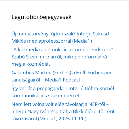
Legutóbbi bejegyzések
Új médiatörvény, új korszak? Interjú Sükösd
Miklós médiaprofesszorral (Media1)
„A közmédia a demokrácia immunrendszere” –
Szabó Stein Imre arról, miképp reformálná
meg a közmédiát
Galambos Márton (Forbes) a Hell–Forbes per
tanulságairól – Media1 Podcast
Így ver át a propaganda | Interjú Bőhm Kornél
kommunikációs szakemberrel
Nem lett volna volt elég távolság a NER-től –
interjú Nagy Iván Zsolttal, a Blikk éléről történt
távozásáról (Media1, 2025.11.11.)