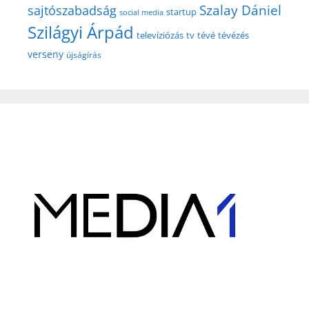
Szalay Dániel
sajtószabadság
startup
social media
Szilágyi Árpád
televíziózás
tv
tévé
tévézés
verseny
újságírás