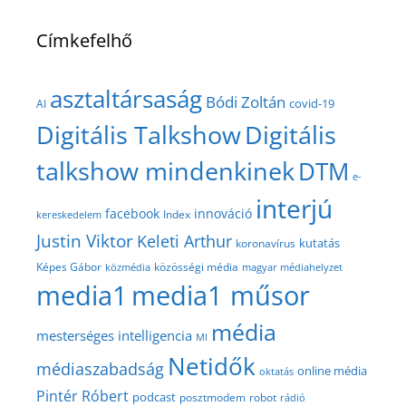
Címkefelhő
asztaltársaság
Bódi Zoltán
covid-19
AI
Digitális Talkshow
Digitális
talkshow mindenkinek
DTM
e-
interjú
facebook
innováció
Index
kereskedelem
Justin Viktor
Keleti Arthur
kutatás
koronavírus
közösségi média
Képes Gábor
közmédia
magyar médiahelyzet
media1
media1 műsor
média
mesterséges intelligencia
MI
Netidők
médiaszabadság
online média
oktatás
Pintér Róbert
podcast
posztmodem
robot
rádió