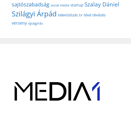
Szalay Dániel
sajtószabadság
startup
social media
Szilágyi Árpád
televíziózás
tv
tévé
tévézés
verseny
újságírás