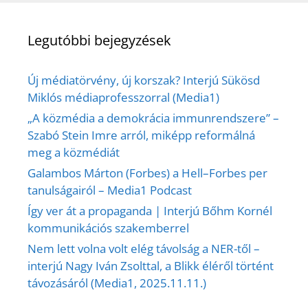
Legutóbbi bejegyzések
Új médiatörvény, új korszak? Interjú Sükösd
Miklós médiaprofesszorral (Media1)
„A közmédia a demokrácia immunrendszere” –
Szabó Stein Imre arról, miképp reformálná
meg a közmédiát
Galambos Márton (Forbes) a Hell–Forbes per
tanulságairól – Media1 Podcast
Így ver át a propaganda | Interjú Bőhm Kornél
kommunikációs szakemberrel
Nem lett volna volt elég távolság a NER-től –
interjú Nagy Iván Zsolttal, a Blikk éléről történt
távozásáról (Media1, 2025.11.11.)