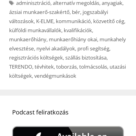
Címkék
adminisztráció
,
alternatív megoldás
,
anyagiak
,
ázsiai munkaerő-szakértő
,
bér
,
jogszabályi
változások
,
K-ELME
,
kommunikáció
,
közvetítő cég
,
külföldi munkavállalók
,
kvalifikációk
,
munkaerőhiány
,
munkaerőhiány okai
,
munkahely
elvesztése
,
nyelvi akadályok
,
profi segítség
,
regisztrációs költségek
,
szállás biztosítása
,
TERENDO
,
tévhitek
,
toborzás
,
tolmácsolás
,
utazási
költségek
,
vendégmunkások
Podcast feliratkozás