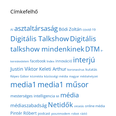
Címkefelhő
asztaltársaság
Bódi Zoltán
covid-19
AI
Digitális Talkshow
Digitális
talkshow mindenkinek
DTM
e-
interjú
facebook
innováció
Index
kereskedelem
Justin Viktor
Keleti Arthur
kutatás
koronavírus
közösségi média
Képes Gábor
közmédia
magyar médiahelyzet
media1
media1 műsor
média
mesterséges intelligencia
MI
Netidők
médiaszabadság
online média
oktatás
Pintér Róbert
podcast
posztmodem
robot
rádió