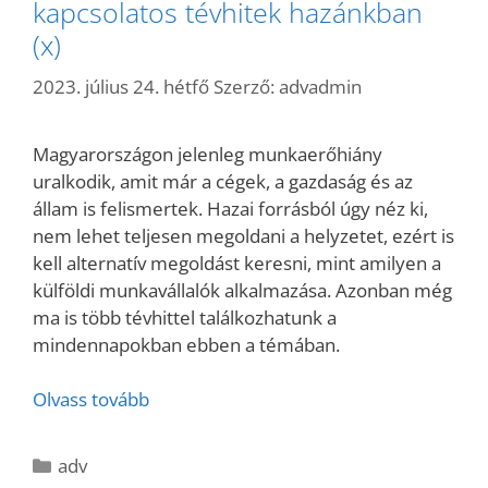
kapcsolatos tévhitek hazánkban
(x)
2023. július 24. hétfő
Szerző:
advadmin
Magyarországon jelenleg munkaerőhiány
uralkodik, amit már a cégek, a gazdaság és az
állam is felismertek. Hazai forrásból úgy néz ki,
nem lehet teljesen megoldani a helyzetet, ezért is
kell alternatív megoldást keresni, mint amilyen a
külföldi munkavállalók alkalmazása. Azonban még
ma is több tévhittel találkozhatunk a
mindennapokban ebben a témában.
Olvass tovább
Kategória
adv