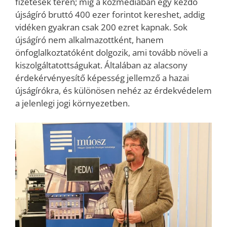
fizetések terén; míg a közmédiában egy kezdő
újságíró bruttó 400 ezer forintot kereshet, addig
vidéken gyakran csak 200 ezret kapnak. Sok
újságíró nem alkalmazottként, hanem
önfoglalkoztatóként dolgozik, ami tovább növeli a
kiszolgáltatottságukat. Általában az alacsony
érdekérvényesítő képesség jellemző a hazai
újságírókra, és különösen nehéz az érdekvédelem
a jelenlegi jogi környezetben.