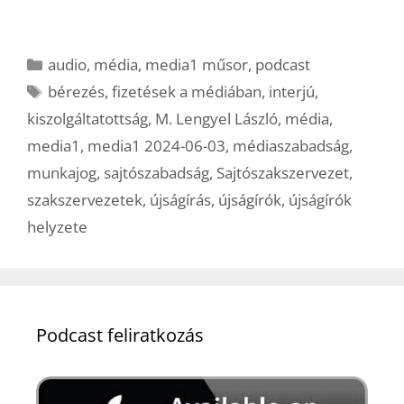
Kategória
audio
,
média
,
media1 műsor
,
podcast
Címkék
bérezés
,
fizetések a médiában
,
interjú
,
kiszolgáltatottság
,
M. Lengyel László
,
média
,
media1
,
media1 2024-06-03
,
médiaszabadság
,
munkajog
,
sajtószabadság
,
Sajtószakszervezet
,
szakszervezetek
,
újságírás
,
újságírók
,
újságírók
helyzete
Podcast feliratkozás