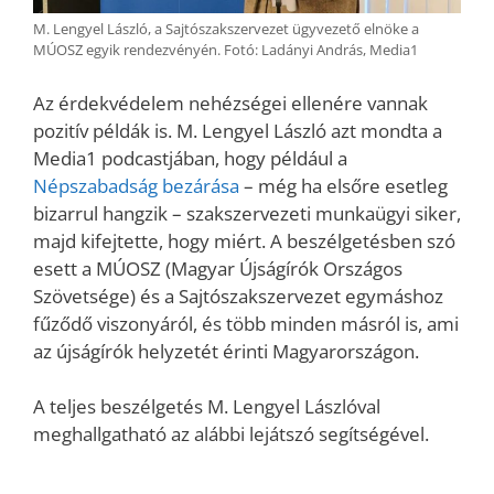
M. Lengyel László, a Sajtószakszervezet ügyvezető elnöke a
MÚOSZ egyik rendezvényén. Fotó: Ladányi András, Media1
Az érdekvédelem nehézségei ellenére vannak
pozitív példák is. M. Lengyel László azt mondta a
Media1 podcastjában, hogy például a
Népszabadság bezárása
– még ha elsőre esetleg
bizarrul hangzik – szakszervezeti munkaügyi siker,
majd kifejtette, hogy miért. A beszélgetésben szó
esett a MÚOSZ (Magyar Újságírók Országos
Szövetsége) és a Sajtószakszervezet egymáshoz
fűződő viszonyáról, és több minden másról is, ami
az újságírók helyzetét érinti Magyarországon.
A teljes beszélgetés M. Lengyel Lászlóval
meghallgatható az alábbi lejátszó segítségével.