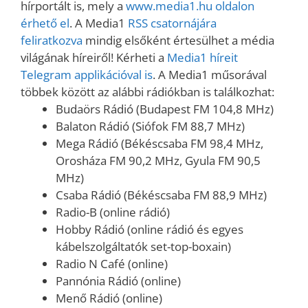
hírportált is, mely a
www.media1.hu oldalon
érhető el
. A Media1
RSS csatornájára
feliratkozva
mindig elsőként értesülhet a média
világának híreiről! Kérheti a
Media1 híreit
Telegram applikációval is
. A Media1 műsorával
többek között az alábbi rádiókban is találkozhat:
Budaörs Rádió (Budapest FM 104,8 MHz)
Balaton Rádió (Siófok FM 88,7 MHz)
Mega Rádió (Békéscsaba FM 98,4 MHz,
Orosháza FM 90,2 MHz, Gyula FM 90,5
MHz)
Csaba Rádió (Békéscsaba FM 88,9 MHz)
Radio-B (online rádió)
Hobby Rádió (online rádió és egyes
kábelszolgáltatók set-top-boxain)
Radio N Café (online)
Pannónia Rádió (online)
Menő Rádió (online)