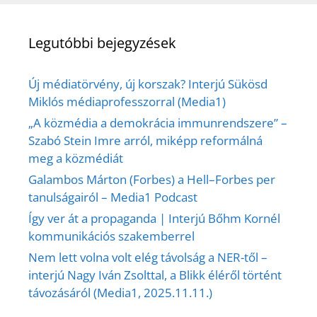
Legutóbbi bejegyzések
Új médiatörvény, új korszak? Interjú Sükösd
Miklós médiaprofesszorral (Media1)
„A közmédia a demokrácia immunrendszere” –
Szabó Stein Imre arról, miképp reformálná
meg a közmédiát
Galambos Márton (Forbes) a Hell–Forbes per
tanulságairól – Media1 Podcast
Így ver át a propaganda | Interjú Bőhm Kornél
kommunikációs szakemberrel
Nem lett volna volt elég távolság a NER-től –
interjú Nagy Iván Zsolttal, a Blikk éléről történt
távozásáról (Media1, 2025.11.11.)