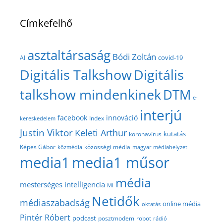
Címkefelhő
asztaltársaság
Bódi Zoltán
covid-19
AI
Digitális Talkshow
Digitális
talkshow mindenkinek
DTM
e-
interjú
facebook
innováció
Index
kereskedelem
Justin Viktor
Keleti Arthur
kutatás
koronavírus
közösségi média
Képes Gábor
közmédia
magyar médiahelyzet
media1
media1 műsor
média
mesterséges intelligencia
MI
Netidők
médiaszabadság
online média
oktatás
Pintér Róbert
podcast
posztmodem
robot
rádió