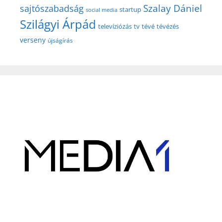
Szalay Dániel
sajtószabadság
startup
social media
Szilágyi Árpád
televíziózás
tv
tévé
tévézés
verseny
újságírás