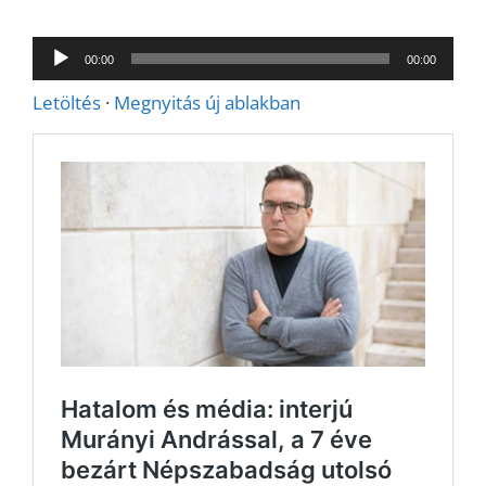
Audió
00:00
00:00
lejátszó
Letöltés
·
Megnyitás új ablakban