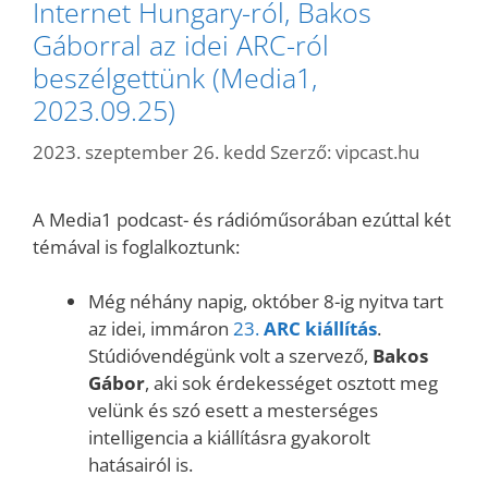
Internet Hungary-ról, Bakos
Gáborral az idei ARC-ról
beszélgettünk (Media1,
2023.09.25)
2023. szeptember 26. kedd
Szerző:
vipcast.hu
A Media1 podcast- és rádióműsorában ezúttal két
témával is foglalkoztunk:
Még néhány napig, október 8-ig nyitva tart
az idei, immáron
23.
ARC kiállítás
.
Stúdióvendégünk volt a szervező,
Bakos
Gábor
, aki sok érdekességet osztott meg
velünk és szó esett a mesterséges
intelligencia a kiállításra gyakorolt
hatásairól is.