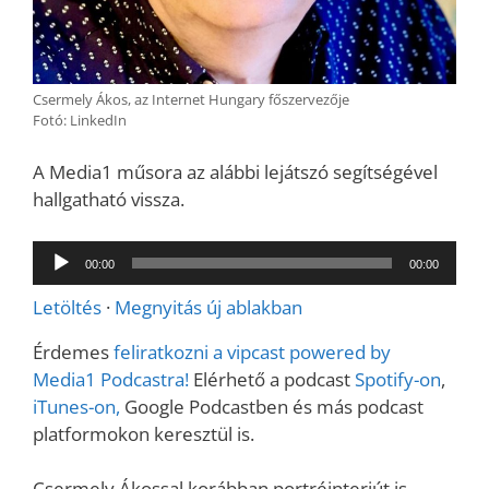
Csermely Ákos, az Internet Hungary főszervezője
Fotó: LinkedIn
A Media1 műsora az alábbi lejátszó segítségével
hallgatható vissza.
Audió
00:00
00:00
lejátszó
Letöltés
·
Megnyitás új ablakban
Érdemes
feliratkozni a vipcast powered by
Media1 Podcastra!
Elérhető a podcast
Spotify-on
,
iTunes-on,
Google Podcastben és más podcast
platformokon keresztül is.
Csermely Ákossal korábban portréinterjút is