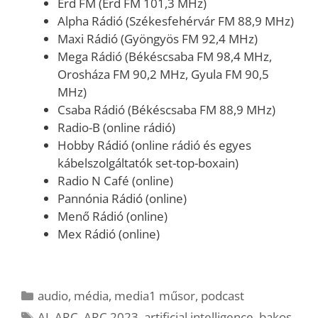
Érd FM (Érd FM 101,3 MHz)
Alpha Rádió (Székesfehérvár FM 88,9 MHz)
Maxi Rádió (Gyöngyös FM 92,4 MHz)
Mega Rádió (Békéscsaba FM 98,4 MHz,
Orosháza FM 90,2 MHz, Gyula FM 90,5
MHz)
Csaba Rádió (Békéscsaba FM 88,9 MHz)
Radio-B (online rádió)
Hobby Rádió (online rádió és egyes
kábelszolgáltatók set-top-boxain)
Radio N Café (online)
Pannónia Rádió (online)
Menő Rádió (online)
Mex Rádió (online)
Kategória
audio
,
média
,
media1 műsor
,
podcast
Címkék
AI
,
ARC
,
ARC 2023
,
artificial intelligence
,
bakos