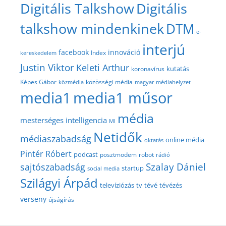
Digitális Talkshow
Digitális
talkshow mindenkinek
DTM
e-
interjú
facebook
innováció
Index
kereskedelem
Justin Viktor
Keleti Arthur
kutatás
koronavírus
közösségi média
Képes Gábor
közmédia
magyar médiahelyzet
media1
media1 műsor
média
mesterséges intelligencia
MI
Netidők
médiaszabadság
online média
oktatás
Pintér Róbert
podcast
posztmodem
robot
rádió
Szalay Dániel
sajtószabadság
startup
social media
Szilágyi Árpád
televíziózás
tv
tévé
tévézés
verseny
újságírás