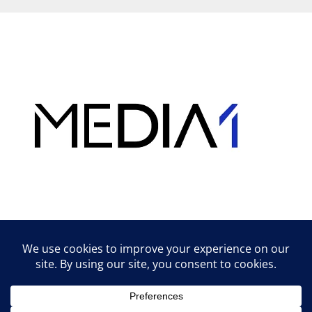
Hirdetés
Lifestyle tippek & trükkök