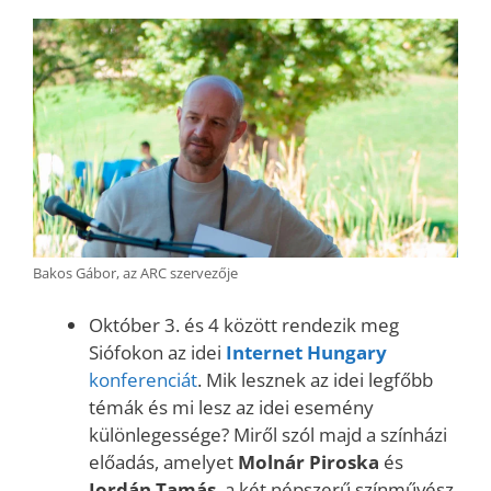
Bakos Gábor, az ARC szervezője
Október 3. és 4 között rendezik meg
Siófokon az idei
Internet Hungary
konferenciát
. Mik lesznek az idei legfőbb
témák és mi lesz az idei esemény
különlegessége? Miről szól majd a színházi
előadás, amelyet
Molnár Piroska
és
Jordán Tamás
, a két népszerű színművész