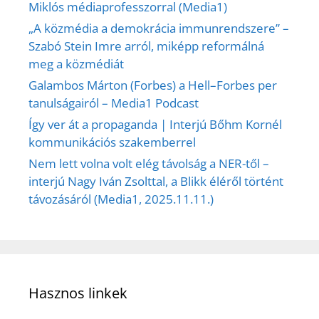
Miklós médiaprofesszorral (Media1)
„A közmédia a demokrácia immunrendszere” –
Szabó Stein Imre arról, miképp reformálná
meg a közmédiát
Galambos Márton (Forbes) a Hell–Forbes per
tanulságairól – Media1 Podcast
Így ver át a propaganda | Interjú Bőhm Kornél
kommunikációs szakemberrel
Nem lett volna volt elég távolság a NER-től –
interjú Nagy Iván Zsolttal, a Blikk éléről történt
távozásáról (Media1, 2025.11.11.)
Hasznos linkek