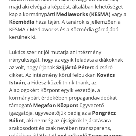
majd aki elvégzi a képzést, általában lehetőséget
kap a kormánypárti
Mediaworks (KESMA)
vagy a
Közmédia
háza táján. A tanárok is jellemzően a
KESMA / Mediaworks és a Közmédia gárdájából
kerülnek ki.
Lukács szerint jól mutatja az intézmény
irányultságát, hogy az egyik feladata a diákoknak
az volt, hogy írjanak
Szijjártó Pétert
dicsérő
cikket. Az intézmény körül felbukkan
Kovács
István
, a Fidesz-közeli think thank, az
Alapjogokért Központ egyik vezetője, a
kormánypárt érdekében propagandavideókat
támogató
Megafon Központ
ügyvezető
igazgatója, ügyvezetőjük pedig az a
Pongrácz
Bálint
, aki nemrég az újságírók lejáratására
szakosodott és csak nevében transzparens,
valójában átláthatatlanul működő
Transzparens