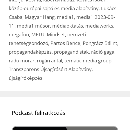
közép-európai sajtó és média alapítvány
,
Lukács
Csaba
,
Magyar Hang
,
media1
,
media1 2023-09-
11
,
media1 műsor
,
médiaoktatás
,
mediaworks
,
megafon
,
METU
,
Mindset
,
nemzeti
tehetséggondozó
,
Partos Bence
,
Pongrácz Bálint
,
propagandaképzés
,
propagandisták
,
rádió gaga
,
radu morar
,
rogán antal
,
tematic media group
,
Transzparens Újságírásért Alapítvány
,
újságíróképzés
Podcast feliratkozás