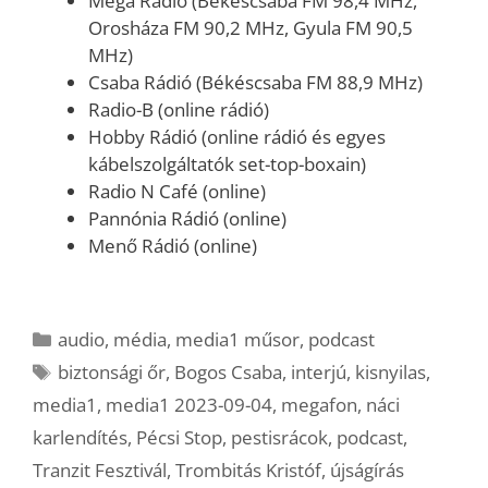
Mega Rádió (Békéscsaba FM 98,4 MHz,
Orosháza FM 90,2 MHz, Gyula FM 90,5
MHz)
Csaba Rádió (Békéscsaba FM 88,9 MHz)
Radio-B (online rádió)
Hobby Rádió (online rádió és egyes
kábelszolgáltatók set-top-boxain)
Radio N Café (online)
Pannónia Rádió (online)
Menő Rádió (online)
Kategória
audio
,
média
,
media1 műsor
,
podcast
Címkék
biztonsági őr
,
Bogos Csaba
,
interjú
,
kisnyilas
,
media1
,
media1 2023-09-04
,
megafon
,
náci
karlendítés
,
Pécsi Stop
,
pestisrácok
,
podcast
,
Tranzit Fesztivál
,
Trombitás Kristóf
,
újságírás