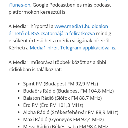
iTunes-on,
Google Podcastben és más podcast
platformokon keresztül is.
A Media1 hírportál a
www.media1.hu oldalon
érhető el
.
RSS csatornájára feliratkozva
mindig
elsőként értesülhet a média világának híreiről!
Kérheti a
Media1 híreit Telegram applikációval is
.
A Media1 műsorával többek között az alábbi
rádiókban is találkozhat:
Spirit FM (Budapest FM 92,9 MHz)
Budaörs Rádió (Budapest FM 104,8 MHz)
Balaton Rádió (Siófok FM 88,7 MHz)
Érd FM (Érd FM 101,3 MHz)
Alpha Rádió (Székesfehérvár FM 88,9 MHz)
Maxi Rádió (Gyöngyös FM 92,4 MHz)
Mega Rádió (Békéscsaba FM 98,4 MHz,