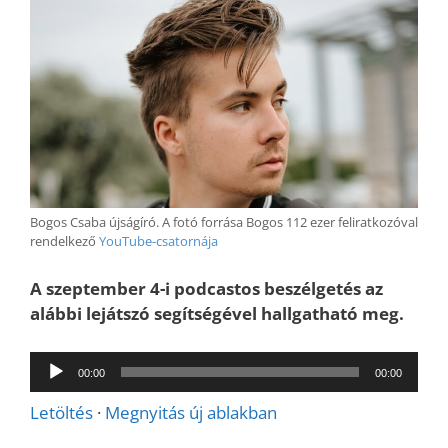
Bogos Csaba újságíró. A fotó forrása Bogos 112 ezer feliratkozóval
rendelkező
YouTube-csatornája
A szeptember 4-i podcastos beszélgetés az
alábbi lejátszó segítségével hallgatható meg.
Audió
00:00
00:00
lejátszó
Letöltés
·
Megnyitás új ablakban