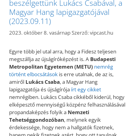
beszélgettünk Lukács Csabával, a
Magyar Hang lapigazgatójával
(2023.09.11)
2023. október 8. vasárnap
Szerző:
vipcast.hu
Egyre több jel utal arra, hogy a Fidesz teljesen
megszállja az újságíróképzést is. A
Budapesti
Metropolitan Egyetemen (METU)
nemrég
történt elbocsátások
is erre utalnak, de az is,
amiről
Lukács Csaba
, a Magyar Hang
lapigazgatója és újságírója
írt egy cikket
nemrégiben. Lukács Csaba cikkéből kiderül, hogy
elképesztő mennyiségű közpénz felhasználásával
propandaképzés folyik a
Nemzeti
Tehetséggondozóban
, melynek egyik
érdekessége, hogy nem a hallgatók fizetnek,
hanem nekik fizetnek azért, hogy ott tanulnak,