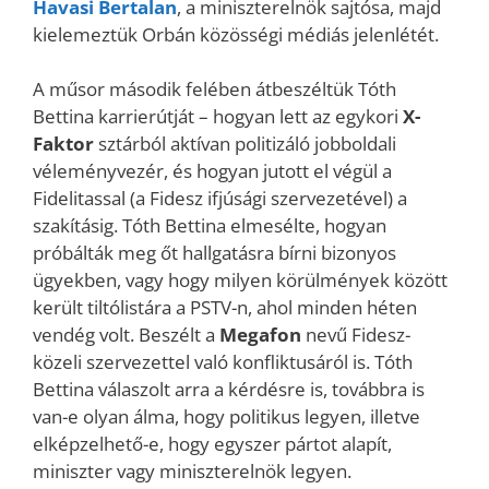
Havasi Bertalan
, a miniszterelnök sajtósa, majd
kielemeztük Orbán közösségi médiás jelenlétét.
A műsor második felében átbeszéltük Tóth
Bettina karrierútját – hogyan lett az egykori
X-
Faktor
sztárból aktívan politizáló jobboldali
véleményvezér, és hogyan jutott el végül a
Fidelitassal (a Fidesz ifjúsági szervezetével) a
szakításig. Tóth Bettina elmesélte, hogyan
próbálták meg őt hallgatásra bírni bizonyos
ügyekben, vagy hogy milyen körülmények között
került tiltólistára a PSTV-n, ahol minden héten
vendég volt. Beszélt a
Megafon
nevű Fidesz-
közeli szervezettel való konfliktusáról is. Tóth
Bettina válaszolt arra a kérdésre is, továbbra is
van-e olyan álma, hogy politikus legyen, illetve
elképzelhető-e, hogy egyszer pártot alapít,
miniszter vagy miniszterelnök legyen.