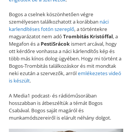
Bogos a cselnek köszönhetően végre
személyesen találkozhatott a korábban
náci
karlendítéses fotón szereplő
, a történtekre
magyarázatot nem adó
Trombitás Kristóffal
, a
Megafon és a
PestiSrácok
ismert arcával, hogy
ott kérdőre vonhassa a náci kárlendítős kép és
több más kínos dolog ügyében. Hogy mi történt a
Bogos-Trombitás találkozáskor és mit mondtak
neki ezután a szervezők, arról
emlékezetes videó
is készült
.
A Media1 podcast- és rádióműsorában
hosszabban is átbeszéltük a témát Bogos
Csabával. Bogos saját magáról és
munkamódszereiről is elárult néhány dolgot.