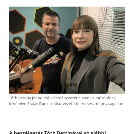
Tóth Bettina jobboldali véleményvezér a Media1 műsorának
felvételén Szalay Dániel műsorvezető-főszerkesztő társaságában
A beszélgetés Tóth Bettinával az alábbi