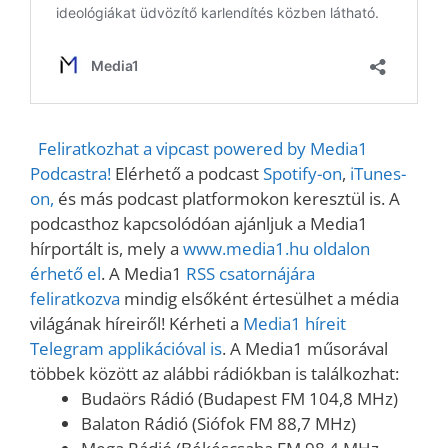
Feliratkozhat a vipcast powered by Media1
Podcastra!
Elérhető a podcast
Spotify-on
,
iTunes-
on,
és más podcast platformokon keresztül is. A
podcasthoz kapcsolódóan ajánljuk a Media1
hírportált is, mely a
www.media1.hu oldalon
érhető el
. A Media1
RSS csatornájára
feliratkozva
mindig elsőként értesülhet a média
világának híreiről! Kérheti a
Media1 híreit
Telegram applikációval is
. A Media1 műsorával
többek között az alábbi rádiókban is találkozhat:
Budaörs Rádió (Budapest FM 104,8 MHz)
Balaton Rádió (Siófok FM 88,7 MHz)