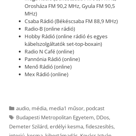
Orosháza FM 90,2 MHz, Gyula FM 90,5
MHz)
Csaba Rádió (Békéscsaba FM 88,9 MHz)
Radio-B (online rádió)
Hobby Rádió (online rádió és egyes
kábelszolgáltatók set-top-boxain)
Radio N Café (online)
Pannónia Rádió (online)
Menő Rádió (online)
Mex Rádió (online)
Kategória
audio
,
média
,
media1 műsor
,
podcast
Címkék
Budapesti Metropolitan Egyetem
,
DDos
,
Demeter Szilárd
,
erdélyi kesma
,
fideszesítés
,
interjú
,
kesma
,
kibertámadás
,
Kovács István
,