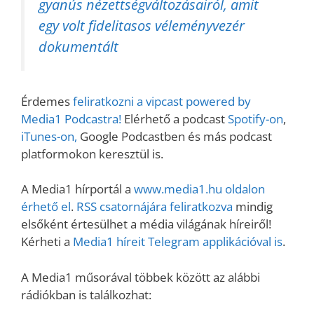
gyanús nézettségváltozásairól, amit
egy volt fidelitasos véleményvezér
dokumentált
Érdemes
feliratkozni a vipcast powered by
Media1 Podcastra!
Elérhető a podcast
Spotify-on
,
iTunes-on,
Google Podcastben és más podcast
platformokon keresztül is.
A Media1 hírportál a
www.media1.hu oldalon
érhető el
.
RSS csatornájára feliratkozva
mindig
elsőként értesülhet a média világának híreiről!
Kérheti a
Media1 híreit Telegram applikációval is
.
A Media1 műsorával többek között az alábbi
rádiókban is találkozhat: