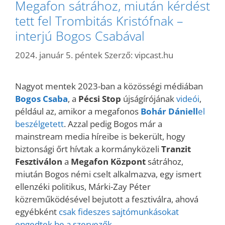
Megafon sátrához, miután kérdést
tett fel Trombitás Kristófnak –
interjú Bogos Csabával
2024. január 5. péntek
Szerző:
vipcast.hu
Nagyot mentek 2023-ban a közösségi médiában
Bogos Csaba
, a
Pécsi Stop
újságírójának
videói
,
például az, amikor a megafonos
Bohár Dániell
el
beszélgetett
. Azzal pedig Bogos már a
mainstream media híreibe is bekerült, hogy
biztonsági őrt hívtak a kormányközeli
Tranzit
Fesztiválon
a
Megafon Központ
sátrához,
miután Bogos némi cselt alkalmazva, egy ismert
ellenzéki politikus, Márki-Zay Péter
közreműködésével bejutott a fesztiválra, ahová
egyébként
csak fideszes sajtómunkásokat
engedtek be a szervezők
.