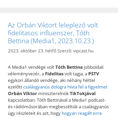
Az Orbán Viktort leleplező volt
fidelitasos influenszer, Tóth
Bettina (Media1, 2023.10.23.)
2023. október 23. hétfő
Szerző:
vipcast.hu
A Media1 vendége volt
Tóth Bettina
jobboldali
véleményvezér, a
Fidelitas
volt tagja, a
PSTV
egykori állandó vendége, aki néhány héttel
ezelőtt
csalásgyanús dologra hívta fel a figyelmet
Orbán Viktor
miniszterelnök
TikTokjával
kapcsolatban. Tóth Bettinával a Media1 podcast-
és rádióműsorában megbeszéltük a csalásgyanús
ügy részleteit és azt, hogy
hogyan reagált erre