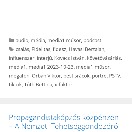
Kategória
audio
,
média
,
media1 műsor
,
podcast
Címkék
csalás
,
Fidelitas
,
fidesz
,
Havasi Bertalan
,
influenszer
,
interjú
,
Kovács István
,
követővásárlás
,
media1
,
media1 2023-10-23
,
media1 műsor
,
megafon
,
Orbán Viktor
,
pestisrácok
,
portré
,
PSTV
,
tiktok
,
Tóth Bettina
,
x-faktor
Propagandistaképzés közpénzen
– A Nemzeti Tehetséggondozóról