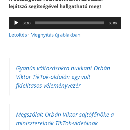
lejátszó segítségével hallgatható meg!
Audió
00:00
00:00
lejátszó
Letöltés
·
Megnyitás új ablakban
Gyanús változásokra bukkant Orbán
Viktor TikTok-oldalán egy volt
fidelitasos véleményvezér
Megszólalt Orbán Viktor sajtófőnöke a
miniszterelnök TikTok-videóinak