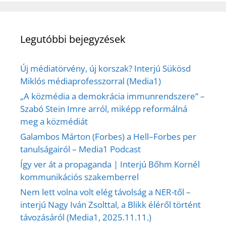
Legutóbbi bejegyzések
Új médiatörvény, új korszak? Interjú Sükösd
Miklós médiaprofesszorral (Media1)
„A közmédia a demokrácia immunrendszere” –
Szabó Stein Imre arról, miképp reformálná
meg a közmédiát
Galambos Márton (Forbes) a Hell–Forbes per
tanulságairól – Media1 Podcast
Így ver át a propaganda | Interjú Bőhm Kornél
kommunikációs szakemberrel
Nem lett volna volt elég távolság a NER-től –
interjú Nagy Iván Zsolttal, a Blikk éléről történt
távozásáról (Media1, 2025.11.11.)