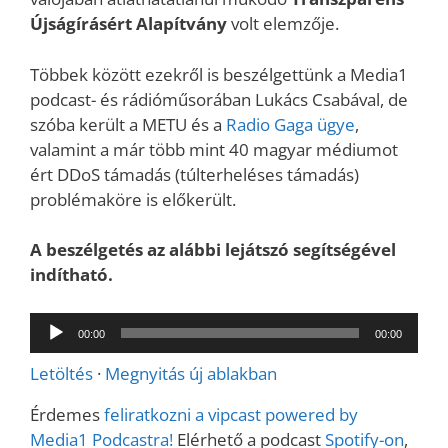
Újságírásért Alapítvány
volt elemzője.
Többek között ezekről is beszélgettünk a Media1
podcast- és rádióműsorában Lukács Csabával, de
szóba került a METU és a
Radio Gaga ügye
,
valamint a már több mint 40 magyar médiumot
ért DDoS támadás (túlterheléses támadás)
problémaköre is előkerült.
A beszélgetés az alábbi lejátszó segítségével
indítható.
Audió
00:00
00:00
lejátszó
Letöltés
·
Megnyitás új ablakban
Érdemes
feliratkozni a vipcast powered by
Media1 Podcastra!
Elérhető a podcast
Spotify-on
,