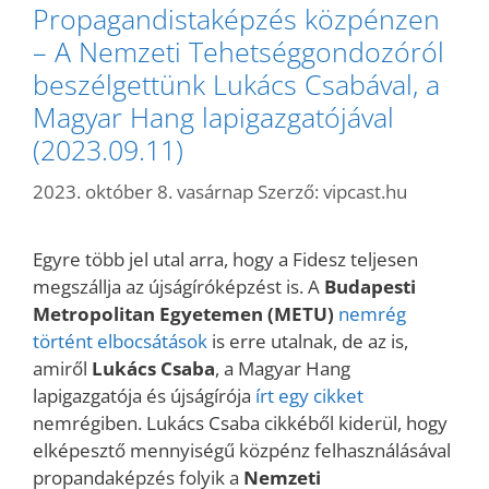
Propagandistaképzés közpénzen
– A Nemzeti Tehetséggondozóról
beszélgettünk Lukács Csabával, a
Magyar Hang lapigazgatójával
(2023.09.11)
2023. október 8. vasárnap
Szerző:
vipcast.hu
Egyre több jel utal arra, hogy a Fidesz teljesen
megszállja az újságíróképzést is. A
Budapesti
Metropolitan Egyetemen (METU)
nemrég
történt elbocsátások
is erre utalnak, de az is,
amiről
Lukács Csaba
, a Magyar Hang
lapigazgatója és újságírója
írt egy cikket
nemrégiben. Lukács Csaba cikkéből kiderül, hogy
elképesztő mennyiségű közpénz felhasználásával
propandaképzés folyik a
Nemzeti