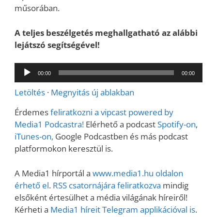
műsorában.
A teljes beszélgetés meghallgatható az alábbi
lejátszó segítségével!
Audió
00:00
00:00
lejátszó
Letöltés
·
Megnyitás új ablakban
Érdemes
feliratkozni a vipcast powered by
Media1 Podcastra!
Elérhető a podcast
Spotify-on
,
iTunes-on,
Google Podcastben és más podcast
platformokon keresztül is.
A Media1 hírportál a
www.media1.hu oldalon
érhető el
.
RSS csatornájára feliratkozva
mindig
elsőként értesülhet a média világának híreiről!
Kérheti a
Media1 híreit Telegram applikációval is
.