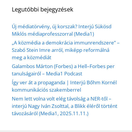
Legutóbbi bejegyzések
Új médiatörvény, új korszak? Interjú Sükösd
Miklós médiaprofesszorral (Media1)
„A közmédia a demokrácia immunrendszere” –
Szabó Stein Imre arról, miképp reformálná
meg a közmédiát
Galambos Márton (Forbes) a Hell–Forbes per
tanulságairól – Media1 Podcast
Így ver át a propaganda | Interjú Bőhm Kornél
kommunikációs szakemberrel
Nem lett volna volt elég távolság a NER-től –
interjú Nagy Iván Zsolttal, a Blikk éléről történt
távozásáról (Media1, 2025.11.11.)