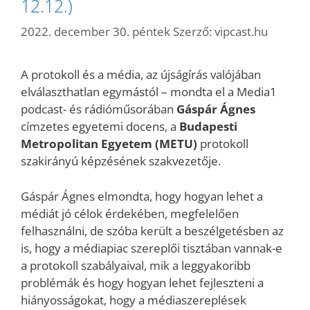
12.12.)
2022. december 30. péntek
Szerző:
vipcast.hu
A protokoll és a média, az újságírás valójában
elválaszthatlan egymástól – mondta el a Media1
podcast- és rádióműsorában
Gáspár Ágnes
címzetes egyetemi docens, a
Budapesti
Metropolitan Egyetem (METU)
protokoll
szakirányú képzésének szakvezetője.
Gáspár Ágnes elmondta, hogy hogyan lehet a
médiát jó célok érdekében, megfelelően
felhasználni, de szóba került a beszélgetésben az
is, hogy a médiapiac szereplői tisztában vannak-e
a protokoll szabályaival, mik a leggyakoribb
problémák és hogy hogyan lehet fejleszteni a
hiányosságokat, hogy a médiaszereplések