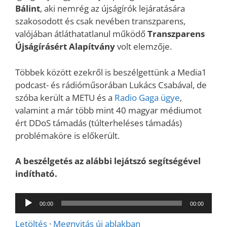
Bálint
, aki nemrég az újságírók lejáratására
szakosodott és csak nevében transzparens,
valójában átláthatatlanul működő
Transzparens
Újságírásért Alapítvány
volt elemzője.
Többek között ezekről is beszélgettünk a Media1
podcast- és rádióműsorában Lukács Csabával, de
szóba került a METU és a
Radio Gaga ügye
,
valamint a már több mint 40 magyar médiumot
ért DDoS támadás (túlterheléses támadás)
problémaköre is előkerült.
A beszélgetés az alábbi lejátszó segítségével
indítható.
Audió
00:00
00:00
lejátszó
Letöltés
·
Megnyitás új ablakban