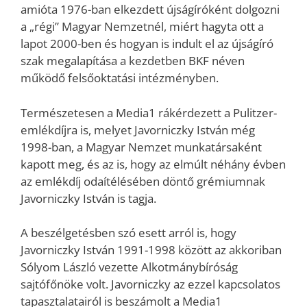
amióta 1976-ban elkezdett újságíróként dolgozni
a „régi” Magyar Nemzetnél, miért hagyta ott a
lapot 2000-ben és hogyan is indult el az újságíró
szak megalapítása a kezdetben BKF néven
működő felsőoktatási intézményben.
Természetesen a Media1 rákérdezett a Pulitzer-
emlékdíjra is, melyet Javorniczky István még
1998-ban, a Magyar Nemzet munkatársaként
kapott meg, és az is, hogy az elmúlt néhány évben
az emlékdíj odaítélésében döntő grémiumnak
Javorniczky István is tagja.
A beszélgetésben szó esett arról is, hogy
Javorniczky István 1991-1998 között az akkoriban
Sólyom László vezette Alkotmánybíróság
sajtófőnöke volt. Javorniczky az ezzel kapcsolatos
tapasztalatairól is beszámolt a Media1