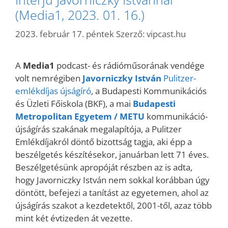
(Media1, 2023. 01. 16.)
2023. február 17. péntek
Szerző:
vipcast.hu
A
Media1
podcast- és rádióműsorának vendége
volt nemrégiben
Javorniczky István
Pulitzer-
emlékdíjas újságíró
, a Budapesti Kommunikációs
és Üzleti Főiskola (BKF), a mai
Budapesti
Metropolitan Egyetem / METU
kommunikáció-
újságírás szakának megalapítója, a Pulitzer
Emlékdíjakról döntő bizottság tagja, aki épp a
beszélgetés készítésekor, januárban lett 71 éves.
Beszélgetésünk apropóját részben az is adta,
hogy Javorniczky István nem sokkal korábban úgy
döntött, befejezi a tanítást az egyetemen, ahol az
újságírás szakot a kezdetektől, 2001-től, azaz több
mint két évtizeden át vezette.