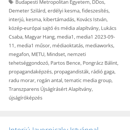
Címkék
Budapesti Metropolitan Egyetem
,
DDos
,
Demeter Szilárd
,
erdélyi kesma
,
fideszesítés
,
interjú
,
kesma
,
kibertámadás
,
Kovács István
,
közép-európai sajtó és média alapítvány
,
Lukács
Csaba
,
Magyar Hang
,
media1
,
media1 2023-09-
11
,
media1 műsor
,
médiaoktatás
,
mediaworks
,
megafon
,
METU
,
Mindset
,
nemzeti
tehetséggondozó
,
Partos Bence
,
Pongrácz Bálint
,
propagandaképzés
,
propagandisták
,
rádió gaga
,
radu morar
,
rogán antal
,
tematic media group
,
Transzparens Újságírásért Alapítvány
,
újságíróképzés
Interjú Javorniczky Istvánnal