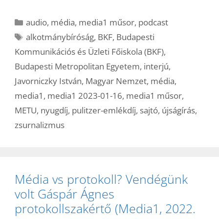
Kategória
audio
,
média
,
media1 műsor
,
podcast
Címkék
alkotmánybíróság
,
BKF
,
Budapesti
Kommunikációs és Üzleti Főiskola (BKF)
,
Budapesti Metropolitan Egyetem
,
interjú
,
Javorniczky István
,
Magyar Nemzet
,
média
,
media1
,
media1 2023-01-16
,
media1 műsor
,
METU
,
nyugdíj
,
pulitzer-emlékdíj
,
sajtó
,
újságírás
,
zsurnalizmus
Média vs protokoll? Vendégünk
volt Gáspár Ágnes
protokollszakértő (Media1, 2022.