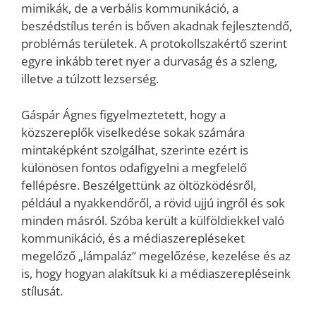
mimikák, de a verbális kommunikáció, a
beszédstílus terén is bőven akadnak fejlesztendő,
problémás területek. A protokollszakértő szerint
egyre inkább teret nyer a durvaság és a szleng,
illetve a túlzott lezserség.
Gáspár Ágnes figyelmeztetett, hogy a
közszereplők viselkedése sokak számára
mintaképként szolgálhat, szerinte ezért is
különösen fontos odafigyelni a megfelelő
fellépésre. Beszélgettünk az öltözködésről,
például a nyakkendőről, a rövid ujjú ingről és sok
minden másról. Szóba került a külföldiekkel való
kommunikáció, és a médiaszerepléseket
megelőző „lámpaláz” megelőzése, kezelése és az
is, hogy hogyan alakítsuk ki a médiaszerepléseink
stílusát.