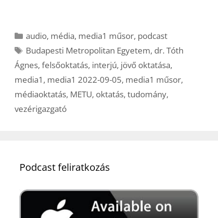
Kategória
audio
,
média
,
media1 műsor
,
podcast
Címkék
Budapesti Metropolitan Egyetem
,
dr. Tóth
Ágnes
,
felsőoktatás
,
interjú
,
jövő oktatása
,
media1
,
media1 2022-09-05
,
media1 műsor
,
médiaoktatás
,
METU
,
oktatás
,
tudomány
,
vezérigazgató
Podcast feliratkozás