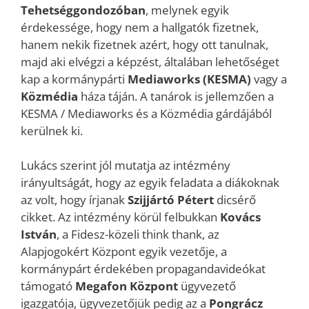
Tehetséggondozóban
, melynek egyik
érdekessége, hogy nem a hallgatók fizetnek,
hanem nekik fizetnek azért, hogy ott tanulnak,
majd aki elvégzi a képzést, általában lehetőséget
kap a kormánypárti
Mediaworks (KESMA)
vagy a
Közmédia
háza táján. A tanárok is jellemzően a
KESMA / Mediaworks és a Közmédia gárdájából
kerülnek ki.
Lukács szerint jól mutatja az intézmény
irányultságát, hogy az egyik feladata a diákoknak
az volt, hogy írjanak
Szijjártó Pétert
dicsérő
cikket. Az intézmény körül felbukkan
Kovács
István
, a Fidesz-közeli think thank, az
Alapjogokért Központ egyik vezetője, a
kormánypárt érdekében propagandavideókat
támogató
Megafon Központ
ügyvezető
igazgatója, ügyvezetőjük pedig az a
Pongrácz