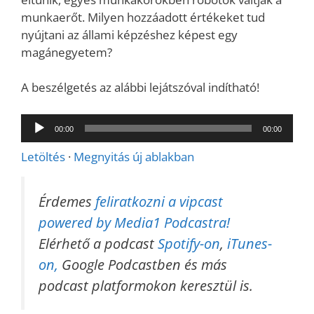
munkaerőt. Milyen hozzáadott értékeket tud
nyújtani az állami képzéshez képest egy
magánegyetem?
A beszélgetés az alábbi lejátszóval indítható!
Audió
00:00
00:00
lejátszó
Letöltés
·
Megnyitás új ablakban
Érdemes
feliratkozni a vipcast
powered by Media1 Podcastra!
Elérhető a podcast
Spotify-on
,
iTunes-
on,
Google Podcastben és más
podcast platformokon keresztül is.