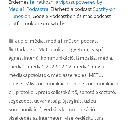
Érdemes
feliratkozni a vipcast powered by
Media1 Podcastra!
Elérhető a podcast
Spotify-on
,
iTunes-on,
Google Podcastben és más podcast
platformokon keresztül is.
Kategória
audio
,
média
,
media1 műsor
,
podcast
Címkék
Budapesti Metropolitan Egyetem
,
gáspár
ágnes
,
interjú
,
kommunikáció
,
lámpaláz
,
média
,
media1
,
media1 2022-12-12
,
media1 műsor
,
médiakapcsolatok
,
médiaszereplés
,
METU
,
nonverbális kommunikáció
,
online kommunikáció
,
pr
,
protokoll
,
protokollszakértő
,
sajtótájékoztató
,
tegeződés
,
udvariasság
,
újságírás
,
üzleti
kommunikáció
,
verbális kommunikáció
,
viselkedés az interneten
,
viselkedéskultúra