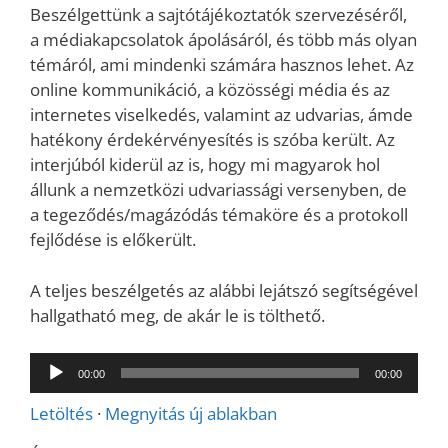
Beszélgettünk a sajtótájékoztatók szervezéséről,
a médiakapcsolatok ápolásáról, és több más olyan
témáról, ami mindenki számára hasznos lehet. Az
online kommunikáció, a közösségi média és az
internetes viselkedés, valamint az udvarias, ámde
hatékony érdekérvényesítés is szóba került. Az
interjúból kiderül az is, hogy mi magyarok hol
állunk a nemzetközi udvariassági versenyben, de
a tegeződés/magázódás témaköre és a protokoll
fejlődése is előkerült.
A teljes beszélgetés az alábbi lejátszó segítségével
hallgatható meg, de akár le is tölthető.
Audió
00:00
00:00
lejátszó
Letöltés
·
Megnyitás új ablakban