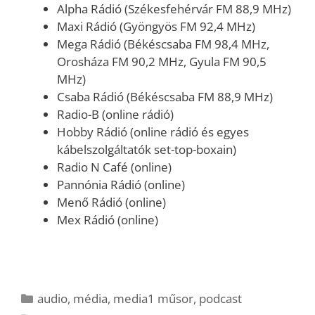
Alpha Rádió (Székesfehérvár FM 88,9 MHz)
Maxi Rádió (Gyöngyös FM 92,4 MHz)
Mega Rádió (Békéscsaba FM 98,4 MHz,
Orosháza FM 90,2 MHz, Gyula FM 90,5
MHz)
Csaba Rádió (Békéscsaba FM 88,9 MHz)
Radio-B (online rádió)
Hobby Rádió (online rádió és egyes
kábelszolgáltatók set-top-boxain)
Radio N Café (online)
Pannónia Rádió (online)
Menő Rádió (online)
Mex Rádió (online)
Kategória
audio
,
média
,
media1 műsor
,
podcast