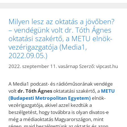
Milyen lesz az oktatás a jövőben?
– vendégünk volt dr. Tóth Ágnes
oktatási szakértő, a METU elnök-
vezérigazgatója (Media1,
2022.09.05.)
2022. szeptember 11. vasárnap
Szerző:
vipcast.hu
A Media1 podcast- és rádióműsorának vendége
volt
dr. Tóth Ágnes
oktatatási szakértő, a
METU
(Budapesti Metropolitan Egyetem)
elnök-
vezérigazgatója, akivel azzel kezdtük a
beszélgetést, hogy továbbra is olyan divatos-e
még a médiaoktatás Magyarországon, mint
régen, majd beszélgettünk az oktatás és azon