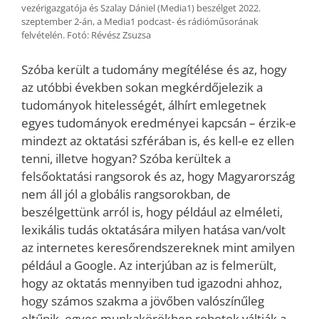
vezérigazgatója és Szalay Dániel (Media1) beszélget 2022.
szeptember 2-án, a Media1 podcast- és rádióműsorának
felvételén. Fotó: Révész Zsuzsa
Szóba került a tudomány megítélése és az, hogy
az utóbbi években sokan megkérdőjelezik a
tudományok hitelességét, álhírt emlegetnek
egyes tudományok eredményei kapcsán – érzik-e
mindezt az oktatási szférában is, és kell-e ez ellen
tenni, illetve hogyan? Szóba kerültek a
felsőoktatási rangsorok és az, hogy Magyarország
nem áll jól a globális rangsorokban, de
beszélgettünk arról is, hogy például az elméleti,
lexikális tudás oktatására milyen hatása van/volt
az internetes keresőrendszereknek mint amilyen
például a Google. Az interjúban az is felmerült,
hogy az oktatás mennyiben tud igazodni ahhoz,
hogy számos szakma a jövőben valószínűleg
eltűnik, egyes munkakörökben robotok váltják a