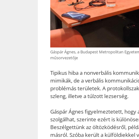
Gáspár Ágnes, a Budapest Metropolitan Egyetem p
műsorvezetője
Tipikus hiba a nonverbális kommunik
mimikák, de a verbális kommunikáció,
problémás területek. A protokollszak
szleng, illetve a túlzott lezserség.
Gáspár Ágnes figyelmeztetett, hogy
szolgálhat, szerinte ezért is különös
Beszélgettünk az öltözködésről, péld
másról. Szóba került a külföldiekke