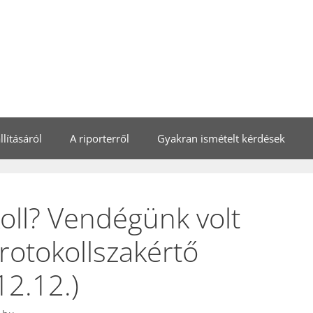
lításáról
A riporterről
Gyakran ismételt kérdések
oll? Vendégünk volt
otokollszakértő
12.12.)