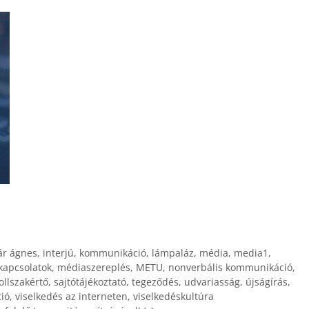
Fel/Le
billentyűk
kell
használni.
ár ágnes
,
interjú
,
kommunikáció
,
lámpaláz
,
média
,
media1
,
apcsolatok
,
médiaszereplés
,
METU
,
nonverbális kommunikáció
,
ollszakértő
,
sajtótájékoztató
,
tegeződés
,
udvariasság
,
újságírás
,
ió
,
viselkedés az interneten
,
viselkedéskultúra