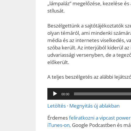
„lámpaláz” megelőzése, kezelése és a
stílusát.
Beszélgettünk a sajtótájékoztatók sz
olyan témáról, ami mindenki számára
média és az internetes viselkedés, v
szóba került. Az interjúból kiderül a
udvariassági versenyben, de a tegez
előkerült.
A teljes beszélgetés az alábbi lejátsz
Audió
00:00
lejátszó
Letöltés
·
Megnyitás új ablakban
Érdemes
feliratkozni a vipcast pow
iTunes-on,
Google Podcastben és más 