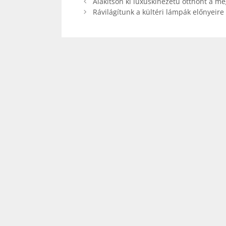
Alakítson ki luxuskinézetű otthont a meg
Rávilágítunk a kültéri lámpák előnyeire 