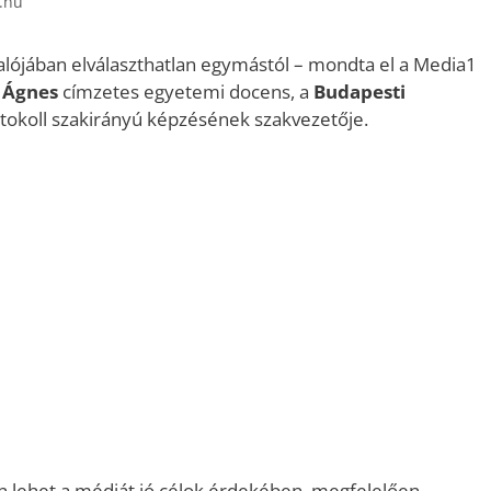
t.hu
 valójában elválaszthatlan egymástól – mondta el a Media1
 Ágnes
címzetes egyetemi docens, a
Budapesti
tokoll szakirányú képzésének szakvezetője.
 lehet a médiát jó célok érdekében, megfelelően