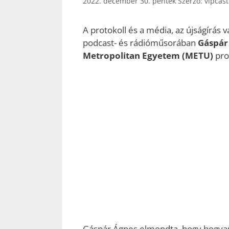
2022. december 30. péntek
Szerző:
vipcas
A protokoll és a média, az újságírás
podcast- és rádióműsorában
Gáspár
Metropolitan Egyetem (METU)
pro
Gáspár Ágnes elmondta, hogy hogyan