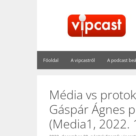
Kilépés
a
tartalomba
Főoldal
A vipcastről
A podcast beál
Média vs protok
Gáspár Ágnes pr
(Media1, 2022. 