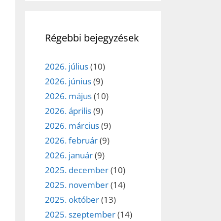
et
Régebbi bejegyzések
2026. július
(10)
2026. június
(9)
2026. május
(10)
2026. április
(9)
2026. március
(9)
2026. február
(9)
2026. január
(9)
2025. december
(10)
2025. november
(14)
2025. október
(13)
2025. szeptember
(14)