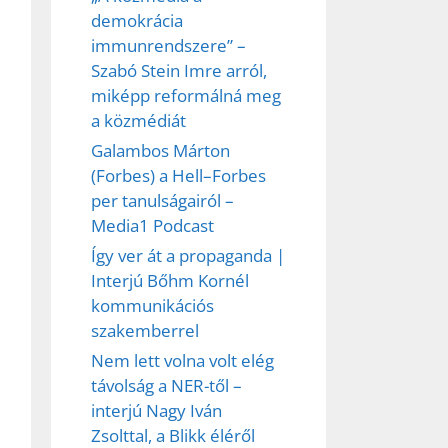
demokrácia
immunrendszere” –
Szabó Stein Imre arról,
miképp reformálná meg
a közmédiát
Galambos Márton
(Forbes) a Hell–Forbes
per tanulságairól –
Media1 Podcast
Így ver át a propaganda |
Interjú Bőhm Kornél
kommunikációs
szakemberrel
Nem lett volna volt elég
távolság a NER-től –
interjú Nagy Iván
Zsolttal, a Blikk éléről