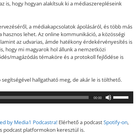
z is, hogy hogyan alakítsuk ki a médiaszerepléseink
ervezéséről, a médiakapcsolatok ápolásáról, és több más
 hasznos lehet. Az online kommunikáció, a közösségi
alamint az udvarias, ámde hatékony érdekérvényesítés is
z is, hogy mi magyarok hol állunk a nemzetközi
ődés/magázódás témaköre és a protokoll fejlődése is
ó segítségével hallgatható meg, de akár le is tölthető.
A
00:00
hangerő
növeléséh
illetőleg
ered by Media1 Podcastra!
Elérhető a podcast
Spotify-on
,
csökkent
podcast platformokon keresztül is.
a