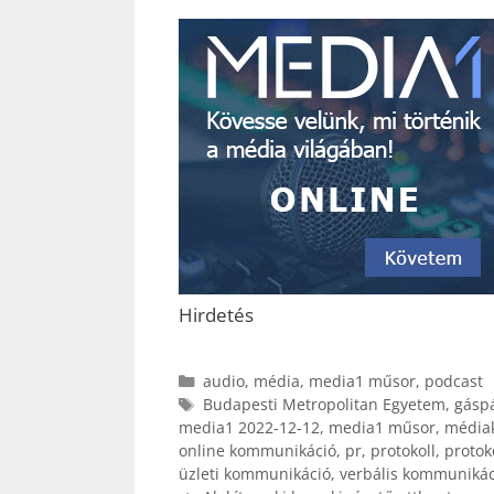
Hirdetés
Kategória
audio
,
média
,
media1 műsor
,
podcast
Címkék
Budapesti Metropolitan Egyetem
,
gásp
media1 2022-12-12
,
media1 műsor
,
médiak
online kommunikáció
,
pr
,
protokoll
,
protok
üzleti kommunikáció
,
verbális kommunikác