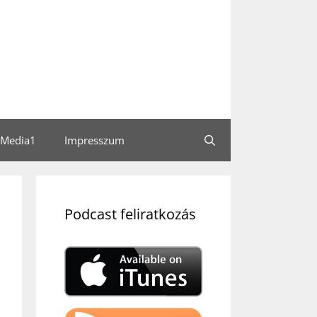
Media1
Impresszum
Podcast feliratkozás