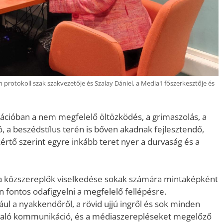
rotokoll szak szakvezetője és Szalay Dániel, a Media1 főszerkesztője és
ációban a nem megfelelő öltözködés, a grimaszolás, a
 a beszédstílus terén is bőven akadnak fejlesztendő,
értő szerint egyre inkább teret nyer a durvaság és a
 a közszereplők viselkedése sokak számára mintaképként
en fontos odafigyelni a megfelelő fellépésre.
ául a nyakkendőről, a rövid ujjú ingről és sok minden
l való kommunikáció, és a médiaszerepléseket megelőző