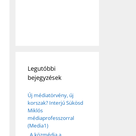
Legutóbbi
bejegyzések
Új médiatörvény, új
korszak? Interjú Sükösd
Miklós
médiaprofesszorral
(Media1)
„A közmédia a