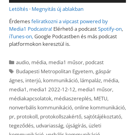
lejátszó
Letöltés
·
Megnyitás új ablakban
Érdemes
feliratkozni a vipcast powered by
Media1 Podcastra!
Elérhető a podcast
Spotify-on
,
iTunes-on,
Google Podcastben és más podcast
platformokon keresztül is.
Kategória
audio
,
média
,
media1 műsor
,
podcast
Címkék
Budapesti Metropolitan Egyetem
,
gáspár
ágnes
,
interjú
,
kommunikáció
,
lámpaláz
,
média
,
media1
,
media1 2022-12-12
,
media1 műsor
,
médiakapcsolatok
,
médiaszereplés
,
METU
,
nonverbális kommunikáció
,
online kommunikáció
,
pr
,
protokoll
,
protokollszakértő
,
sajtótájékoztató
,
tegeződés
,
udvariasság
,
újságírás
,
üzleti
kommunikáció
,
verbális kommunikáció
,