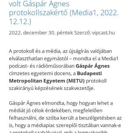
volt Gáspár Ágnes
protokollszakértő (Media1, 2022.
12.12.)
2022. december 30. péntek
Szerző:
vipcast.hu
A protokoll és a média, az újságírás valójában
elválaszthatlan egymástól – mondta el a Media1
podcast- és rádióműsorában
Gáspár Ágnes
címzetes egyetemi docens, a
Budapesti
Metropolitan Egyetem (METU)
protokoll
szakirányú képzésének szakvezetője.
Gáspár Ágnes elmondta, hogy hogyan lehet a
médiát jó célok érdekében, megfelelően
felhasználni, de szóba került a beszélgetésben az
is, hogy a médiapiac szereplői tisztában vannak-e
a protokoll szabályaival, mik a leggyakoribb