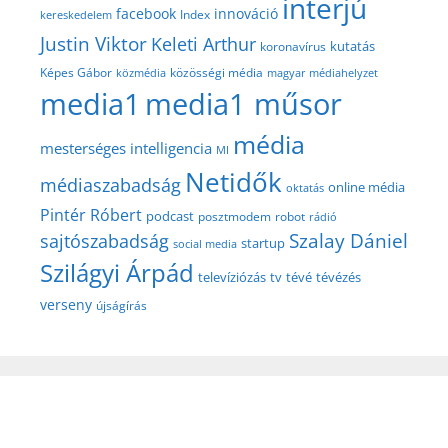
interjú
facebook
innováció
Index
kereskedelem
Justin Viktor
Keleti Arthur
kutatás
koronavírus
közösségi média
Képes Gábor
közmédia
magyar médiahelyzet
media1
media1 műsor
média
mesterséges intelligencia
MI
Netidők
médiaszabadság
online média
oktatás
Pintér Róbert
podcast
posztmodem
robot
rádió
Szalay Dániel
sajtószabadság
startup
social media
Szilágyi Árpád
televíziózás
tv
tévé
tévézés
verseny
újságírás