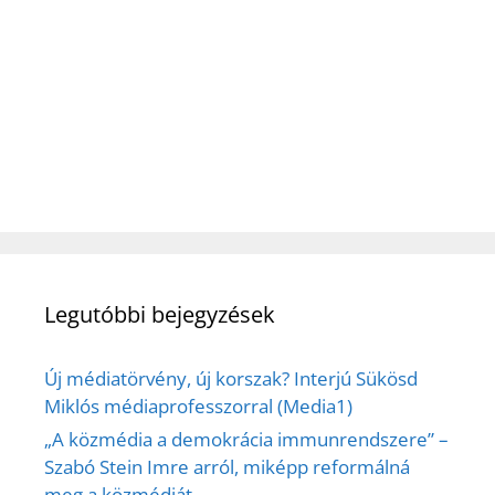
Legutóbbi bejegyzések
Új médiatörvény, új korszak? Interjú Sükösd
Miklós médiaprofesszorral (Media1)
„A közmédia a demokrácia immunrendszere” –
Szabó Stein Imre arról, miképp reformálná
meg a közmédiát