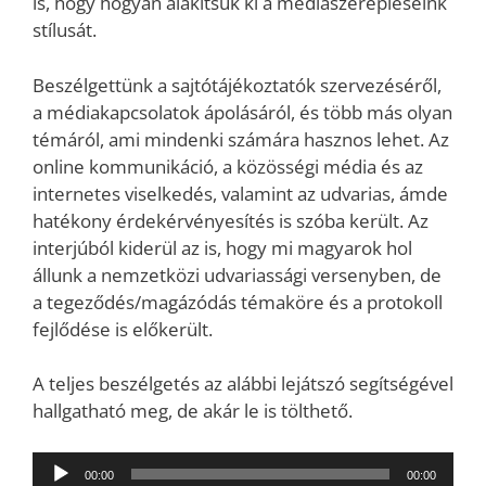
is, hogy hogyan alakítsuk ki a médiaszerepléseink
stílusát.
Beszélgettünk a sajtótájékoztatók szervezéséről,
a médiakapcsolatok ápolásáról, és több más olyan
témáról, ami mindenki számára hasznos lehet. Az
online kommunikáció, a közösségi média és az
internetes viselkedés, valamint az udvarias, ámde
hatékony érdekérvényesítés is szóba került. Az
interjúból kiderül az is, hogy mi magyarok hol
állunk a nemzetközi udvariassági versenyben, de
a tegeződés/magázódás témaköre és a protokoll
fejlődése is előkerült.
A teljes beszélgetés az alábbi lejátszó segítségével
hallgatható meg, de akár le is tölthető.
Audió
00:00
00:00