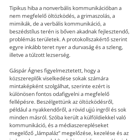
Tipikus hiba a nonverbális kommunikációban a
nem megfelelő öltözködés, a grimaszolás, a
mimikák, de a verbális kommunikáció, a
beszédstílus terén is bőven akadnak fejlesztendő,
problémás területek. A protokollszakértő szerint
egyre inkább teret nyer a durvaság és a szleng,
illetve a túlzott lezserség.
Gáspár Ágnes figyelmeztetett, hogy a
közszereplők viselkedése sokak számára
mintaképként szolgálhat, szerinte ezért is
különösen fontos odafigyelni a megfelelő
fellépésre. Beszélgettünk az öltözködésről,
például a nyakkendőről, a rövid ujjú ingről és sok
minden másról. Szóba került a külföldiekkel való
kommunikáció, és a médiaszerepléseket
megelőző „lámpaláz” megelőzése, kezelése és az