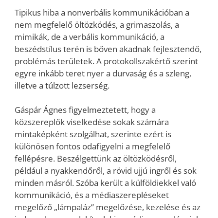
Tipikus hiba a nonverbális kommunikációban a
nem megfelelő öltözködés, a grimaszolás, a
mimikák, de a verbális kommunikáció, a
beszédstílus terén is bőven akadnak fejlesztendő,
problémás területek. A protokollszakértő szerint
egyre inkább teret nyer a durvaság és a szleng,
illetve a túlzott lezserség.
Gáspár Ágnes figyelmeztetett, hogy a
közszereplők viselkedése sokak számára
mintaképként szolgálhat, szerinte ezért is
különösen fontos odafigyelni a megfelelő
fellépésre. Beszélgettünk az öltözködésről,
például a nyakkendőről, a rövid ujjú ingről és sok
minden másról. Szóba került a külföldiekkel való
kommunikáció, és a médiaszerepléseket
megelőző „lámpaláz” megelőzése, kezelése és az