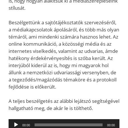
is, hogy hogyan alakítsuk ki a médiaszerepléseink
stílusát.
Beszélgettünk a sajtótájékoztatók szervezéséről,
a médiakapcsolatok ápolásáról, és több más olyan
témáról, ami mindenki számára hasznos lehet. Az
online kommunikáció, a közösségi média és az
internetes viselkedés, valamint az udvarias, ámde
hatékony érdekérvényesítés is szóba került. Az
interjúból kiderül az is, hogy mi magyarok hol
állunk a nemzetközi udvariassági versenyben, de
a tegeződés/magázódás témaköre és a protokoll
fejlődése is előkerült.
A teljes beszélgetés az alábbi lejátszó segítségével
hallgatható meg, de akár le is tölthető.
Audió
00:00
00:00