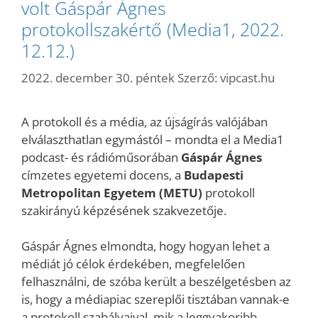
volt Gáspár Ágnes
protokollszakértő (Media1, 2022.
12.12.)
2022. december 30. péntek
Szerző:
vipcast.hu
A protokoll és a média, az újságírás valójában
elválaszthatlan egymástól – mondta el a Media1
podcast- és rádióműsorában
Gáspár Ágnes
címzetes egyetemi docens, a
Budapesti
Metropolitan Egyetem (METU)
protokoll
szakirányú képzésének szakvezetője.
Gáspár Ágnes elmondta, hogy hogyan lehet a
médiát jó célok érdekében, megfelelően
felhasználni, de szóba került a beszélgetésben az
is, hogy a médiapiac szereplői tisztában vannak-e
a protokoll szabályaival, mik a leggyakoribb