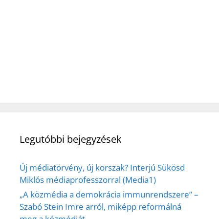
Legutóbbi bejegyzések
Új médiatörvény, új korszak? Interjú Sükösd
Miklós médiaprofesszorral (Media1)
„A közmédia a demokrácia immunrendszere” –
Szabó Stein Imre arról, miképp reformálná
meg a közmédiát