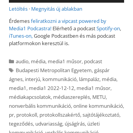
lejátszó
Letöltés
·
Megnyitás új ablakban
Érdemes
feliratkozni a vipcast powered by
Media1 Podcastra!
Elérhető a podcast
Spotify-on
,
iTunes-on,
Google Podcastben és más podcast
platformokon keresztül is.
Kategória
audio
,
média
,
media1 műsor
,
podcast
Címkék
Budapesti Metropolitan Egyetem
,
gáspár
ágnes
,
interjú
,
kommunikáció
,
lámpaláz
,
média
,
media1
,
media1 2022-12-12
,
media1 műsor
,
médiakapcsolatok
,
médiaszereplés
,
METU
,
nonverbális kommunikáció
,
online kommunikáció
,
pr
,
protokoll
,
protokollszakértő
,
sajtótájékoztató
,
tegeződés
,
udvariasság
,
újságírás
,
üzleti
kommunikáció
,
verbális kommunikáció
,