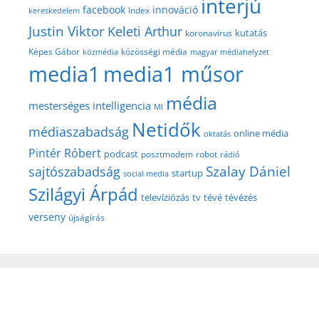
interjú
facebook
innováció
Index
kereskedelem
Justin Viktor
Keleti Arthur
kutatás
koronavírus
közösségi média
Képes Gábor
közmédia
magyar médiahelyzet
media1
media1 műsor
média
mesterséges intelligencia
MI
Netidők
médiaszabadság
online média
oktatás
Pintér Róbert
podcast
posztmodem
robot
rádió
Szalay Dániel
sajtószabadság
startup
social media
Szilágyi Árpád
televíziózás
tv
tévé
tévézés
verseny
újságírás