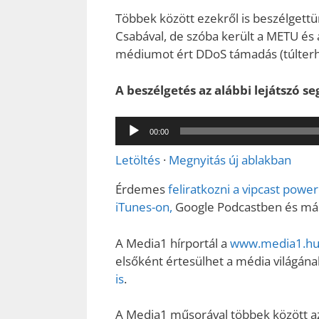
Többek között ezekről is beszélgett
Csabával, de szóba került a METU és
médiumot ért DDoS támadás (túlterh
A beszélgetés az alábbi lejátszó se
Audió
00:00
lejátszó
Letöltés
·
Megnyitás új ablakban
Érdemes
feliratkozni a vipcast pow
iTunes-on,
Google Podcastben és más 
A Media1 hírportál a
www.media1.hu 
elsőként értesülhet a média világának
is
.
A Media1 műsorával többek között az 