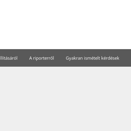
lításáról
A riporterről
Gyakran ismételt kérdések