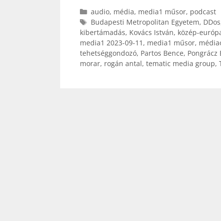
Kategória
audio
,
média
,
media1 műsor
,
podcast
Címkék
Budapesti Metropolitan Egyetem
,
DDos
kibertámadás
,
Kovács István
,
közép-európa
media1 2023-09-11
,
media1 műsor
,
médiao
tehetséggondozó
,
Partos Bence
,
Pongrácz 
morar
,
rogán antal
,
tematic media group
,