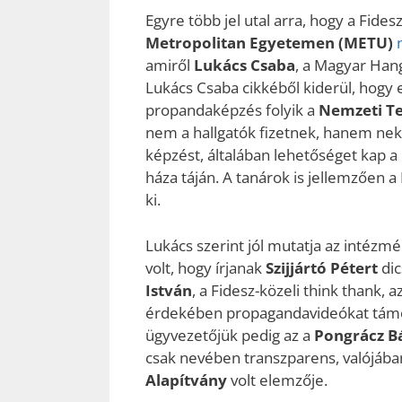
Egyre több jel utal arra, hogy a Fides
Metropolitan Egyetemen (METU)
amiről
Lukács Csaba
, a Magyar Hang
Lukács Csaba cikkéből kiderül, hogy
propandaképzés folyik a
Nemzeti T
nem a hallgatók fizetnek, hanem nekik
képzést, általában lehetőséget kap 
háza táján. A tanárok is jellemzően
ki.
Lukács szerint jól mutatja az intézmé
volt, hogy írjanak
Szijjártó Pétert
dic
István
, a Fidesz-közeli think thank,
érdekében propagandavideókat tá
ügyvezetőjük pedig az a
Pongrácz Bá
csak nevében transzparens, valójába
Alapítvány
volt elemzője.