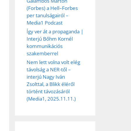
Galambos Márton
(Forbes) a Hell–Forbes
per tanulságairól –
Media1 Podcast
Így ver át a propaganda |
Interjú Bőhm Kornél
kommunikációs
szakemberrel
Nem lett volna volt elég
távolság a NER-től –
interjú Nagy Iván
Zsolttal, a Blikk éléről
történt távozásáról
(Media1, 2025.11.11.)