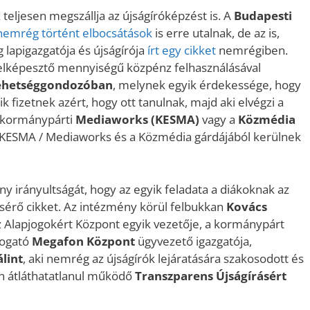
z teljesen megszállja az újságíróképzést is. A
Budapesti
nemrég történt elbocsátások
is erre utalnak, de az is,
 lapigazgatója és újságírója
írt egy cikket
nemrégiben.
 elképesztő mennyiségű közpénz felhasználásával
ehetséggondozóban
, melynek egyik érdekessége, hogy
 fizetnek azért, hogy ott tanulnak, majd aki elvégzi a
a kormánypárti
Mediaworks (KESMA)
vagy a
Közmédia
 a KESMA / Mediaworks és a Közmédia gárdájából kerülnek
ny irányultságát, hogy az egyik feladata a diákoknak az
sérő cikket. Az intézmény körül felbukkan
Kovács
 az Alapjogokért Központ egyik vezetője, a kormánypárt
mogató
Megafon Központ
ügyvezető igazgatója,
lint
, aki nemrég az újságírók lejáratására szakosodott és
n átláthatatlanul működő
Transzparens Újságírásért