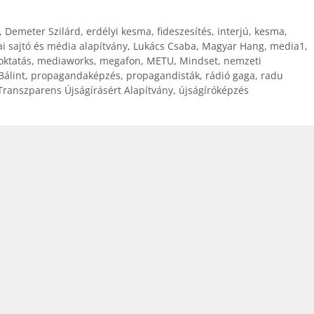
,
Demeter Szilárd
,
erdélyi kesma
,
fideszesítés
,
interjú
,
kesma
,
i sajtó és média alapítvány
,
Lukács Csaba
,
Magyar Hang
,
media1
,
ktatás
,
mediaworks
,
megafon
,
METU
,
Mindset
,
nemzeti
Bálint
,
propagandaképzés
,
propagandisták
,
rádió gaga
,
radu
Transzparens Újságírásért Alapítvány
,
újságíróképzés