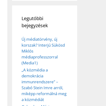
Legutóbbi
bejegyzések
Új médiatörvény, új
korszak? Interjú Sükösd
Miklós
ez,
médiaprofesszorral
(Media1)
éséhez
„A közmédia a
demokrácia
immunrendszere” –
et
Szabó Stein Imre arról,
miképp reformálná meg
a közmédiát