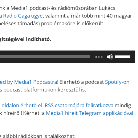
ünk a Media1 podcast- és rádióműsorában Lukács
 a
Radio Gaga ügye
, valamint a már több mint 40 magyar
eléses támadás) problémaköre is előkerült.
gítségével indítható.
A
00:00
hangerő
növeléséh
illetőleg
ered by Media1 Podcastra!
Elérhető a podcast
Spotify-on
,
csökkent
podcast platformokon keresztül is.
a
Fel/Le
oldalon érhető el
.
RSS csatornájára feliratkozva
mindig
billentyűk
 híreiről! Kérheti a
Media1 híreit Telegram applikációval
kell
használni.
alábbi rádiókban is találkozhat: