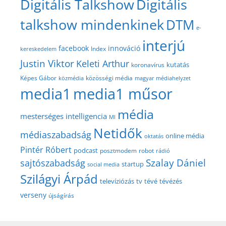
Digitális Talkshow
Digitális
talkshow mindenkinek
DTM
e-
interjú
facebook
innováció
Index
kereskedelem
Justin Viktor
Keleti Arthur
kutatás
koronavírus
közösségi média
Képes Gábor
közmédia
magyar médiahelyzet
media1
media1 műsor
média
mesterséges intelligencia
MI
Netidők
médiaszabadság
online média
oktatás
Pintér Róbert
podcast
posztmodem
robot
rádió
Szalay Dániel
sajtószabadság
startup
social media
Szilágyi Árpád
televíziózás
tv
tévé
tévézés
verseny
újságírás