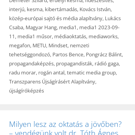
Demeter Szilárd
,
erdélyi kesma
,
fideszesítés
,
interjú
,
kesma
,
kibertámadás
,
Kovács István
,
közép-európai sajtó és média alapítvány
,
Lukács
Csaba
,
Magyar Hang
,
media1
,
media1 2023-09-
11
,
media1 műsor
,
médiaoktatás
,
mediaworks
,
megafon
,
METU
,
Mindset
,
nemzeti
tehetséggondozó
,
Partos Bence
,
Pongrácz Bálint
,
propagandaképzés
,
propagandisták
,
rádió gaga
,
radu morar
,
rogán antal
,
tematic media group
,
Transzparens Újságírásért Alapítvány
,
újságíróképzés
Milyen lesz az oktatás a jövőben?
– vendégünk volt dr. Tóth Ágnes