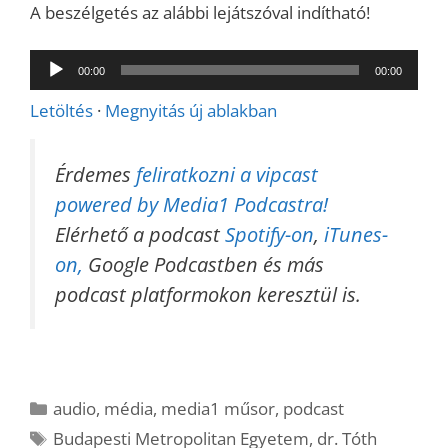
A beszélgetés az alábbi lejátszóval indítható!
Audió
00:00
00:00
lejátszó
Letöltés
·
Megnyitás új ablakban
Érdemes
feliratkozni a vipcast
powered by Media1 Podcastra!
Elérhető a podcast
Spotify-on
,
iTunes-
on,
Google Podcastben és más
podcast platformokon keresztül is.
Kategória
audio
,
média
,
media1 műsor
,
podcast
Címkék
Budapesti Metropolitan Egyetem
,
dr. Tóth