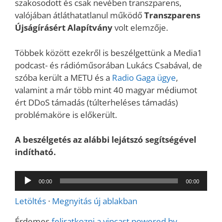
szakosodott és csak nevében transzparens,
valójában átláthatatlanul működő
Transzparens
Újságírásért Alapítvány
volt elemzője.
Többek között ezekről is beszélgettünk a Media1
podcast- és rádióműsorában Lukács Csabával, de
szóba került a METU és a
Radio Gaga ügye
,
valamint a már több mint 40 magyar médiumot
ért DDoS támadás (túlterheléses támadás)
problémaköre is előkerült.
A beszélgetés az alábbi lejátszó segítségével
indítható.
Audió
00:00
00:00
lejátszó
Letöltés
·
Megnyitás új ablakban
Érdemes
feliratkozni a vipcast powered by