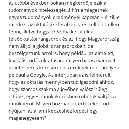
az utóbbi években sokan megkérdőjelezik a
tudományok hitelességét, álhírt emlegetnek
egyes tudományok eredményei kapcsán – érzik-e
mindezt az oktatási szférában is, és kell-e ez ellen
tenni, illetve hogyan? Szóba kerültek a
felsőoktatási rangsorok és az, hogy Magyarország
nem áll jól a globális rangsorokban, de
beszélgettünk arról is, hogy például az elméleti,
lexikális tudás oktatására milyen hatása van/volt
az internetes keresőrendszereknek mint amilyen
például a Google. Az interjúban az is felmerült,
hogy az oktatás mennyiben tud igazodni ahhoz,
hogy számos szakma a jövőben valószínűleg
eltűnik, egyes munkakörökben robotok váltják a
munkaerőt. Milyen hozzáadott értékeket tud
nyújtani az állami képzéshez képest egy
magánegyetem?