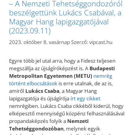
– A Nemzeti Tehetséggondozóról
beszélgettünk Lukács Csabával, a
Magyar Hang lapigazgatójával
(2023.09.11)
2023. október 8. vasárnap
Szerző:
vipcast.hu
Egyre több jel utal arra, hogy a Fidesz teljesen
megszállja az újságíróképzést is. A
Budapesti
Metropolitan Egyetemen (METU)
nemrég
történt elbocsátások
is erre utalnak, de az is,
amiről
Lukács Csaba
, a Magyar Hang
lapigazgatója és újságírója
írt egy cikket
nemrégiben. Lukács Csaba cikkéből kiderül, hogy
elképesztő mennyiségű közpénz felhasználásával
propandaképzés folyik a
Nemzeti
Tehetséggondozóban
, melynek egyik