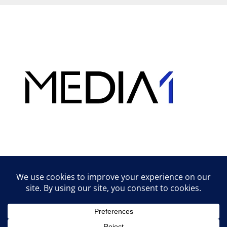
Hirdetés
Lifestyle tippek & trükkök