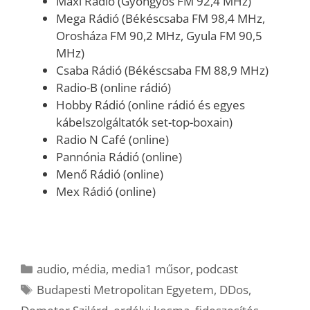
Maxi Rádió (Gyöngyös FM 92,4 MHz)
Mega Rádió (Békéscsaba FM 98,4 MHz,
Orosháza FM 90,2 MHz, Gyula FM 90,5
MHz)
Csaba Rádió (Békéscsaba FM 88,9 MHz)
Radio-B (online rádió)
Hobby Rádió (online rádió és egyes
kábelszolgáltatók set-top-boxain)
Radio N Café (online)
Pannónia Rádió (online)
Menő Rádió (online)
Mex Rádió (online)
Kategória
audio
,
média
,
media1 műsor
,
podcast
Címkék
Budapesti Metropolitan Egyetem
,
DDos
,