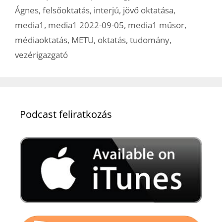
Ágnes
,
felsőoktatás
,
interjú
,
jövő oktatása
,
media1
,
media1 2022-09-05
,
media1 műsor
,
médiaoktatás
,
METU
,
oktatás
,
tudomány
,
vezérigazgató
Podcast feliratkozás