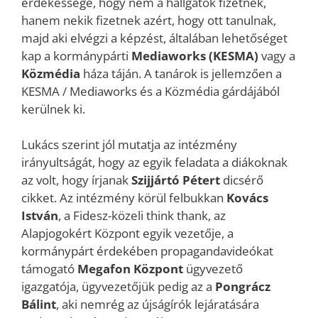
érdekessége, hogy nem a hallgatók fizetnek,
hanem nekik fizetnek azért, hogy ott tanulnak,
majd aki elvégzi a képzést, általában lehetőséget
kap a kormánypárti
Mediaworks (KESMA)
vagy a
Közmédia
háza táján. A tanárok is jellemzően a
KESMA / Mediaworks és a Közmédia gárdájából
kerülnek ki.
Lukács szerint jól mutatja az intézmény
irányultságát, hogy az egyik feladata a diákoknak
az volt, hogy írjanak
Szijjártó Pétert
dicsérő
cikket. Az intézmény körül felbukkan
Kovács
István
, a Fidesz-közeli think thank, az
Alapjogokért Központ egyik vezetője, a
kormánypárt érdekében propagandavideókat
támogató
Megafon Központ
ügyvezető
igazgatója, ügyvezetőjük pedig az a
Pongrácz
Bálint
, aki nemrég az újságírók lejáratására