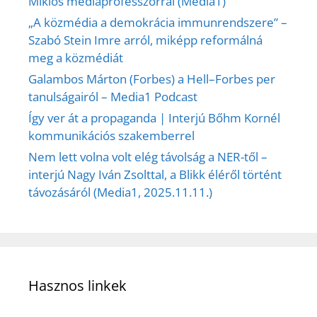
Miklós médiaprofesszorral (Media1)
„A közmédia a demokrácia immunrendszere” –
Szabó Stein Imre arról, miképp reformálná
meg a közmédiát
Galambos Márton (Forbes) a Hell–Forbes per
tanulságairól – Media1 Podcast
Így ver át a propaganda | Interjú Bőhm Kornél
kommunikációs szakemberrel
Nem lett volna volt elég távolság a NER-től –
interjú Nagy Iván Zsolttal, a Blikk éléről történt
távozásáról (Media1, 2025.11.11.)
Hasznos linkek