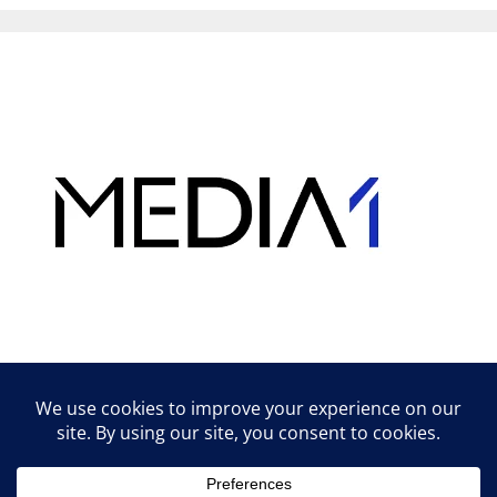
Hirdetés
Lifestyle tippek & trükkök