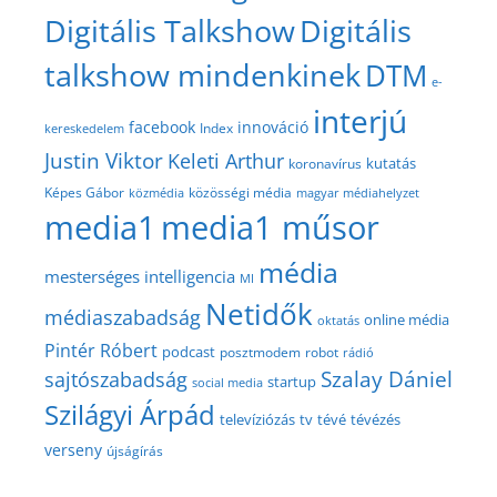
Digitális Talkshow
Digitális
talkshow mindenkinek
DTM
e-
interjú
facebook
innováció
Index
kereskedelem
Justin Viktor
Keleti Arthur
kutatás
koronavírus
közösségi média
Képes Gábor
közmédia
magyar médiahelyzet
media1
media1 műsor
média
mesterséges intelligencia
MI
Netidők
médiaszabadság
online média
oktatás
Pintér Róbert
podcast
posztmodem
robot
rádió
Szalay Dániel
sajtószabadság
startup
social media
Szilágyi Árpád
televíziózás
tv
tévé
tévézés
verseny
újságírás