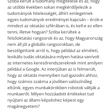
Szóba került a tudomány megítélése és az, hogy
az utóbbi években sokan megkérdőjelezik a
tudományok hitelességét, álhírt emlegetnek
egyes tudományok eredményei kapcsán – érzik-e
mindezt az oktatási szférában is, és kell-e ez ellen
tenni, illetve hogyan? Szóba kerültek a
felsőoktatási rangsorok és az, hogy Magyarország
nem áll jól a globális rangsorokban, de
beszélgettünk arról is, hogy például az elméleti,
lexikális tudás oktatására milyen hatása van/volt
az internetes keresőrendszereknek mint amilyen
például a Google. Az interjúban az is felmerült,
hogy az oktatás mennyiben tud igazodni ahhoz,
hogy számos szakma a jövőben valószínűleg
eltűnik, egyes munkakörökben robotok váltják a
munkaerőt. Milyen hozzáadott értékeket tud
nyújtani az állami képzéshez képest egy
magánegyetem?