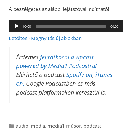
A beszélgetés az alábbi lejátszóval indítható!
Audió
00:00
00:00
lejátszó
Letöltés
·
Megnyitás új ablakban
Érdemes
feliratkozni a vipcast
powered by Media1 Podcastra!
Elérhető a podcast
Spotify-on
,
iTunes-
on,
Google Podcastben és más
podcast platformokon keresztül is.
Kategória
audio
,
média
,
media1 műsor
,
podcast