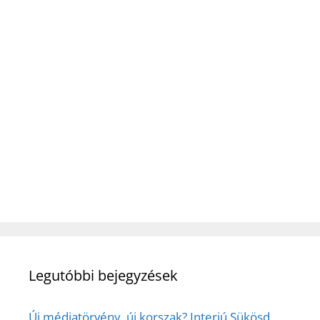
Legutóbbi bejegyzések
Új médiatörvény, új korszak? Interjú Sükösd