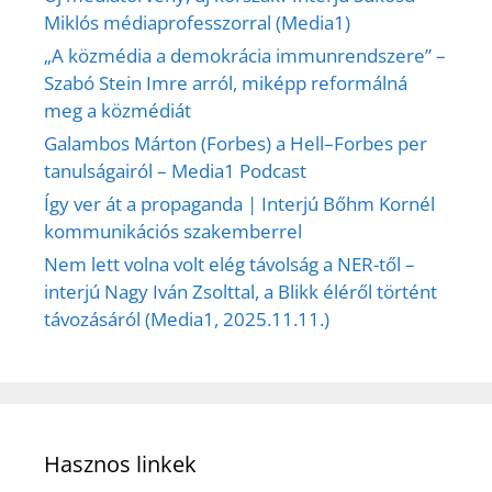
Miklós médiaprofesszorral (Media1)
„A közmédia a demokrácia immunrendszere” –
Szabó Stein Imre arról, miképp reformálná
meg a közmédiát
Galambos Márton (Forbes) a Hell–Forbes per
tanulságairól – Media1 Podcast
Így ver át a propaganda | Interjú Bőhm Kornél
kommunikációs szakemberrel
Nem lett volna volt elég távolság a NER-től –
interjú Nagy Iván Zsolttal, a Blikk éléről történt
távozásáról (Media1, 2025.11.11.)
Hasznos linkek