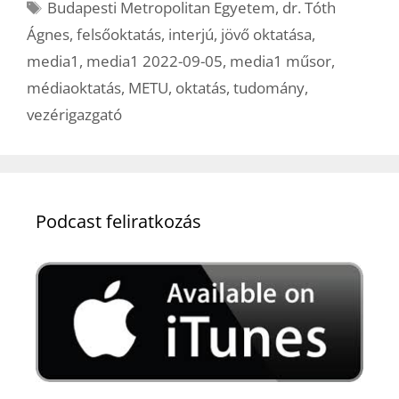
Címkék
Budapesti Metropolitan Egyetem
,
dr. Tóth
Ágnes
,
felsőoktatás
,
interjú
,
jövő oktatása
,
media1
,
media1 2022-09-05
,
media1 műsor
,
médiaoktatás
,
METU
,
oktatás
,
tudomány
,
vezérigazgató
Podcast feliratkozás