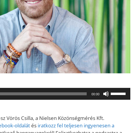
A
00:00
hangerő
növeléséh
illetőleg
 Vörös Csilla, a Nielsen Közönségmérés Kft.
csökkent
ebook-oldalát
és
iratkozz fel teljesen ingyenesen a
a
vetkező hanganyagokról! Feliratkozhatsz a podcastra a