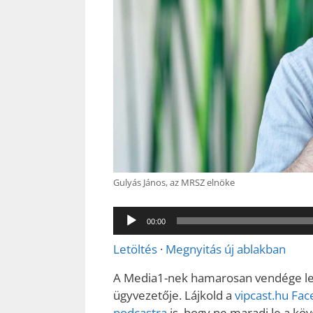
Gulyás János, az MRSZ elnöke
Audió
00:00
lejátszó
Letöltés
·
Megnyitás új ablakban
A Media1-nek hamarosan vendége lesz
ügyvezetője. Lájkold a
vipcast.
hu Fac
podcastra
is, hogy ne maradj le a kö