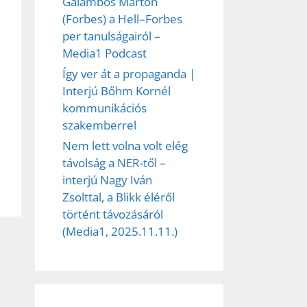
Galambos Márton
(Forbes) a Hell–Forbes
et
per tanulságairól –
Media1 Podcast
Így ver át a propaganda |
Interjú Bőhm Kornél
kommunikációs
szakemberrel
Nem lett volna volt elég
távolság a NER-től –
interjú Nagy Iván
Zsolttal, a Blikk éléről
történt távozásáról
(Media1, 2025.11.11.)