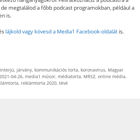
Fel/Le
, de megtalálod a főbb podcast programokban, például a
billentyűk
n is.
kell
használni.
 és
lájkold vagy kövesd a Media1 Facebook-oldalát
is.
interjú
,
járvány
,
kommunikációs torta
,
koronavírus
,
Magyar
2021-04-26
,
media1 műsor
,
médiatorta
,
MRSZ
,
online média
,
klámtorta
,
reklámtorta 2020
,
tévé