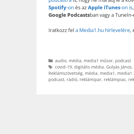
Spotify
-on
és az
Apple iTunes
-on is
Google Podcasts
ban vagy a TuneIn-e
Iratkozz fel
a Media1.hu hírlevelére
,
Kategória
audio
,
média
,
media1 műsor
,
podcast
Címkék
covid-19
,
digitális média
,
Gulyás János
,
Reklámszövetség
,
média
,
media1
,
media1 
podcast
,
rádió
,
reklámipar
,
reklámpiac
,
re