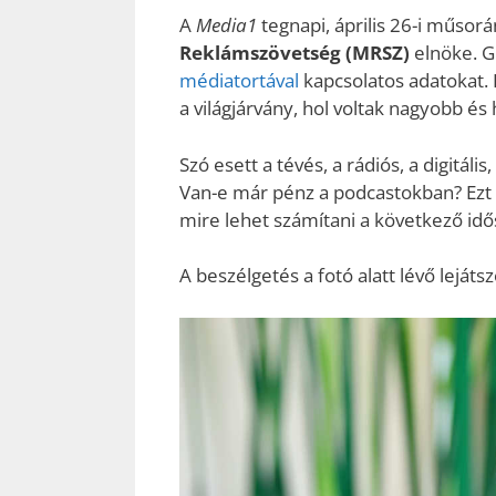
A
Media1
tegnapi, április 26-i műsor
Reklámszövetség (MRSZ)
elnöke. G
médiatortával
kapcsolatos adatokat. 
a világjárvány, hol voltak nagyobb és
Szó esett a tévés, a rádiós, a digitáli
Van-e már pénz a podcastokban? Ezt a
mire lehet számítani a következő id
A beszélgetés a fotó alatt lévő lejátsz