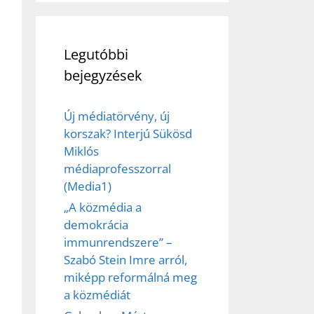
Legutóbbi
bejegyzések
Új médiatörvény, új
korszak? Interjú Sükösd
Miklós
médiaprofesszorral
(Media1)
„A közmédia a
demokrácia
immunrendszere” –
ez,
Szabó Stein Imre arról,
miképp reformálná meg
éséhez
a közmédiát