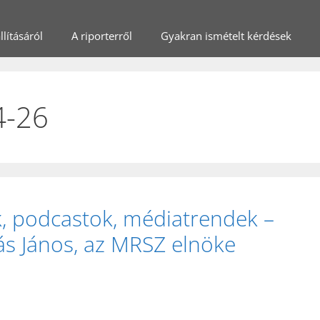
lításáról
A riporterről
Gyakran ismételt kérdések
4-26
, podcastok, médiatrendek –
ás János, az MRSZ elnöke
)