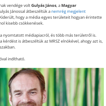
ának vendége volt
Gulyás János
, a
Magyar
ulyás Jánossal átbeszéltük a
nemrég megjelent
Kiderült, hogy a média egyes területeit hogyan érintette
 hol kisebb csökkenések.
s, a nyomtatott médiapiacról, és több más területről is.
 kérdést is átbeszéltük az MRSZ elnökével, ahogy azt is,
őszakban.
óval indítható.