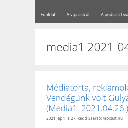
Főoldal
A vipcastről
A podcast beál
media1 2021-0
Médiatorta, reklámok
Vendégünk volt Guly
(Media1, 2021.04.26.
2021. április 27. kedd
Szerző:
vipcast.hu