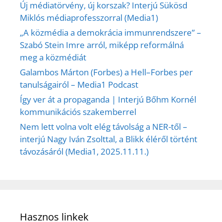
Új médiatörvény, új korszak? Interjú Sükösd
Miklós médiaprofesszorral (Media1)
„A közmédia a demokrácia immunrendszere” –
Szabó Stein Imre arról, miképp reformálná
meg a közmédiát
Galambos Márton (Forbes) a Hell–Forbes per
tanulságairól – Media1 Podcast
Így ver át a propaganda | Interjú Bőhm Kornél
kommunikációs szakemberrel
Nem lett volna volt elég távolság a NER-től –
interjú Nagy Iván Zsolttal, a Blikk éléről történt
távozásáról (Media1, 2025.11.11.)
Hasznos linkek