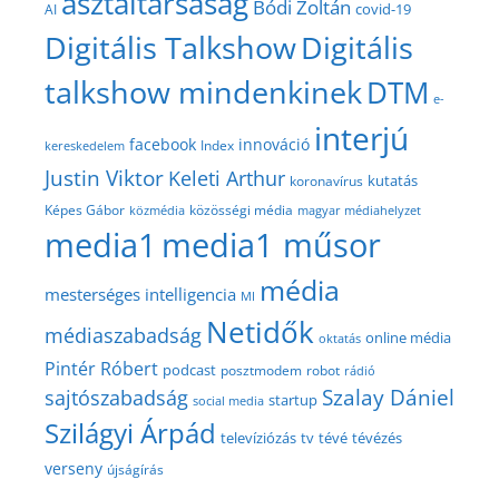
asztaltársaság
Bódi Zoltán
covid-19
AI
Digitális Talkshow
Digitális
talkshow mindenkinek
DTM
e-
interjú
facebook
innováció
Index
kereskedelem
Justin Viktor
Keleti Arthur
kutatás
koronavírus
közösségi média
Képes Gábor
közmédia
magyar médiahelyzet
media1
media1 műsor
média
mesterséges intelligencia
MI
Netidők
médiaszabadság
online média
oktatás
Pintér Róbert
podcast
posztmodem
robot
rádió
Szalay Dániel
sajtószabadság
startup
social media
Szilágyi Árpád
televíziózás
tv
tévé
tévézés
verseny
újságírás