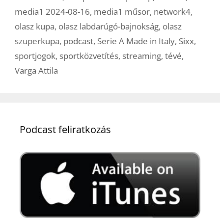
media1 2024-08-16
,
media1 műsor
,
network4
,
olasz kupa
,
olasz labdarúgó-bajnokság
,
olasz
szuperkupa
,
podcast
,
Serie A Made in Italy
,
Sixx
,
sportjogok
,
sportközvetítés
,
streaming
,
tévé
,
Varga Attila
Podcast feliratkozás