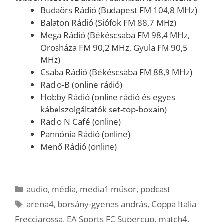
Budaörs Rádió (Budapest FM 104,8 MHz)
Balaton Rádió (Siófok FM 88,7 MHz)
Mega Rádió (Békéscsaba FM 98,4 MHz,
Orosháza FM 90,2 MHz, Gyula FM 90,5
MHz)
Csaba Rádió (Békéscsaba FM 88,9 MHz)
Radio-B (online rádió)
Hobby Rádió (online rádió és egyes
kábelszolgáltatók set-top-boxain)
Radio N Café (online)
Pannónia Rádió (online)
Menő Rádió (online)
Kategória
audio
,
média
,
media1 műsor
,
podcast
Címkék
arena4
,
borsány-gyenes andrás
,
Coppa Italia
Frecciarossa
,
EA Sports FC Supercup
,
match4
,