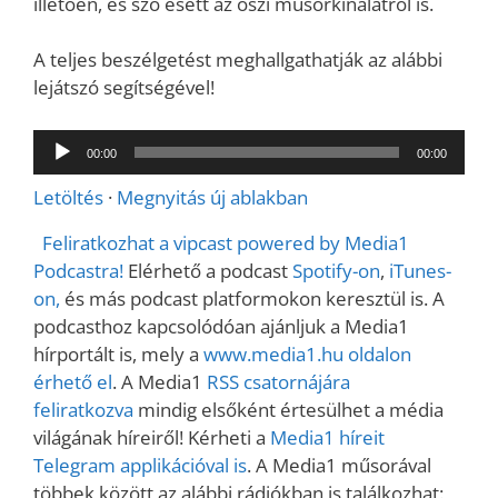
illetően, és szó esett az őszi műsorkínálatról is.
A teljes beszélgetést meghallgathatják az alábbi
lejátszó segítségével!
Audió
00:00
00:00
lejátszó
Letöltés
·
Megnyitás új ablakban
Feliratkozhat a vipcast powered by Media1
Podcastra!
Elérhető a podcast
Spotify-on
,
iTunes-
on,
és más podcast platformokon keresztül is. A
podcasthoz kapcsolódóan ajánljuk a Media1
hírportált is, mely a
www.media1.hu oldalon
érhető el
. A Media1
RSS csatornájára
feliratkozva
mindig elsőként értesülhet a média
világának híreiről! Kérheti a
Media1 híreit
Telegram applikációval is
. A Media1 műsorával
többek között az alábbi rádiókban is találkozhat: