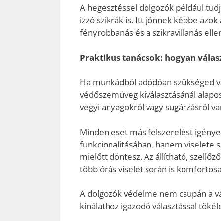
A hegesztéssel dolgozók például tud
izzó szikrák is. Itt jönnek képbe azo
fényrobbanás és a szikravillanás elle
Praktikus tanácsok: hogyan válas
Ha munkádból adódóan szükséged van 
védőszemüveg kiválasztásánál alapos
vegyi anyagokról vagy sugárzásról v
Minden eset más felszerelést igénye
funkcionalitásában, hanem viselete s
mielőtt döntesz. Az állítható, szellő
több órás viselet során is komforto
A dolgozók védelme nem csupán a váll
kínálathoz igazodó választással töké