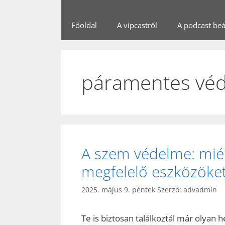
Főoldal
A vipcastről
A podcast beál
páramentes vé
A szem védelme: miér
megfelelő eszközöket
2025. május 9. péntek
Szerző:
advadmin
Te is biztosan találkoztál már olyan 