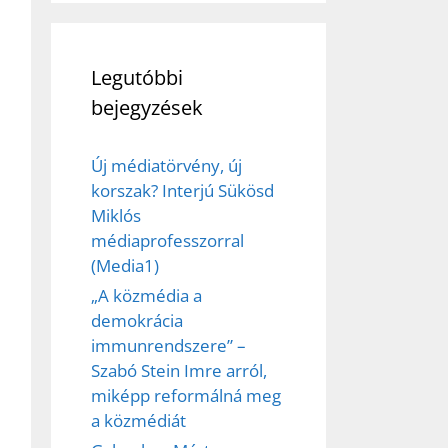
Legutóbbi
bejegyzések
Új médiatörvény, új
korszak? Interjú Sükösd
Miklós
médiaprofesszorral
(Media1)
„A közmédia a
demokrácia
immunrendszere” –
Szabó Stein Imre arról,
miképp reformálná meg
a közmédiát