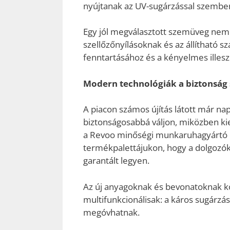
nyújtanak az UV-sugárzással szemb
Egy jól megválasztott szemüveg nemcs
szellőzőnyílásoknak és az állítható 
fenntartásához és a kényelmes illes
Modern technológiák a biztonság 
A piacon számos újítás látott már na
biztonságosabbá váljon, miközben kie
a Revoo minőségi munkaruhagyártó é
termékpalettájukon, hogy a dolgozók
garantált legyen.
Az új anyagoknak és bevonatoknak 
multifunkcionálisak: a káros sugárzá
megóvhatnak.