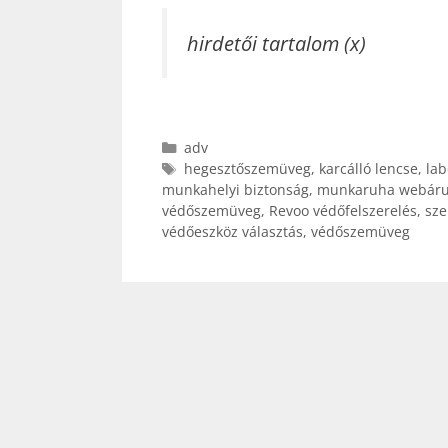
hirdetői tartalom (x)
Kategória
adv
Címkék
hegesztőszemüveg
,
karcálló lencse
,
la
munkahelyi biztonság
,
munkaruha webár
védőszemüveg
,
Revoo védőfelszerelés
,
sz
védőeszköz választás
,
védőszemüveg