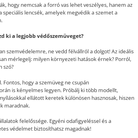
ják, hogy nemcsak a forró vas lehet veszélyes, hanem az
k a speciális lencsék, amelyek megvédik a szemet a
n.
zd ki a legjobb védőszemüveget?
szemvédelemre, ne vedd félvállról a dolgot! Az ideális
an mérlegelj: milyen környezeti hatások érnek? Porról,
an szó?
l. Fontos, hogy a szemüveg ne csupán
orán is kényelmes legyen. Próbálj ki több modellt,
zőnyílásokkal ellátott keretek különösen hasznosak, hiszen
sak maradnak.
alatok felelőssége. Egyéni odafigyeléssel és a
letes védelmet biztosíthatsz magadnak!