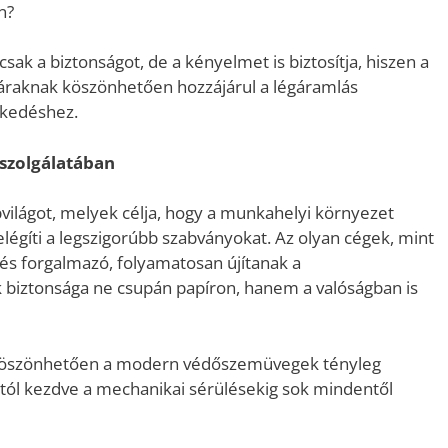
en?
ak a biztonságot, de a kényelmet is biztosítja, hiszen a
száraknak köszönhetően hozzájárul a légáramlás
zkedéshez.
szolgálatában
pvilágot, melyek célja, hogy a munkahelyi környezet
légíti a legszigorúbb szabványokat. Az olyan cégek, mint
s forgalmazó, folyamatosan újítanak a
 biztonsága ne csupán papíron, hanem a valóságban is
köszönhetően a modern védőszemüvegek tényleg
stól kezdve a mechanikai sérülésekig sok mindentől