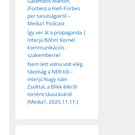
Galambos Márton
(Forbes) a Hell–Forbes
per tanulságairól –
Media1 Podcast
Így ver át a propaganda |
Interjú Bőhm Kornél
kommunikációs
szakemberrel
Nem lett volna volt elég
távolság a NER-től –
interjú Nagy Iván
Zsolttal, a Blikk éléről
történt távozásáról
(Media1, 2025.11.11.)