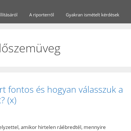
lításáról
A riporterről
Gyakran ismételt kérdések
dőszemüveg
t fontos és hogyan válasszuk a
? (x)
helyzettel, amikor hirtelen ráébredtél, mennyire