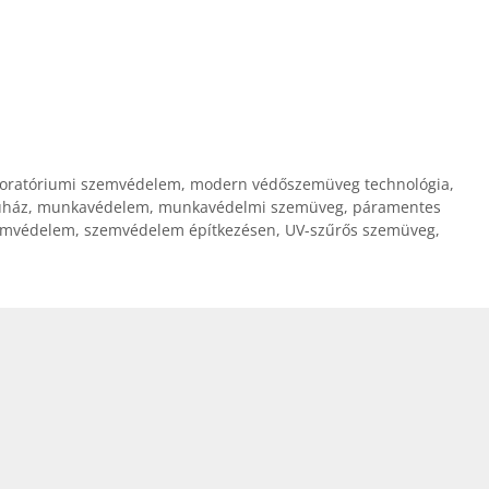
boratóriumi szemvédelem
,
modern védőszemüveg technológia
,
uház
,
munkavédelem
,
munkavédelmi szemüveg
,
páramentes
emvédelem
,
szemvédelem építkezésen
,
UV-szűrős szemüveg
,