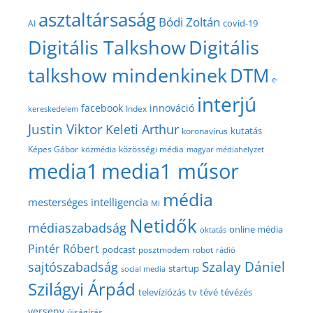
asztaltársaság
Bódi Zoltán
covid-19
AI
Digitális Talkshow
Digitális
talkshow mindenkinek
DTM
e-
interjú
facebook
innováció
Index
kereskedelem
Justin Viktor
Keleti Arthur
kutatás
koronavírus
közösségi média
Képes Gábor
közmédia
magyar médiahelyzet
media1
media1 műsor
média
mesterséges intelligencia
MI
Netidők
médiaszabadság
online média
oktatás
Pintér Róbert
podcast
posztmodem
robot
rádió
Szalay Dániel
sajtószabadság
startup
social media
Szilágyi Árpád
televíziózás
tv
tévé
tévézés
verseny
újságírás