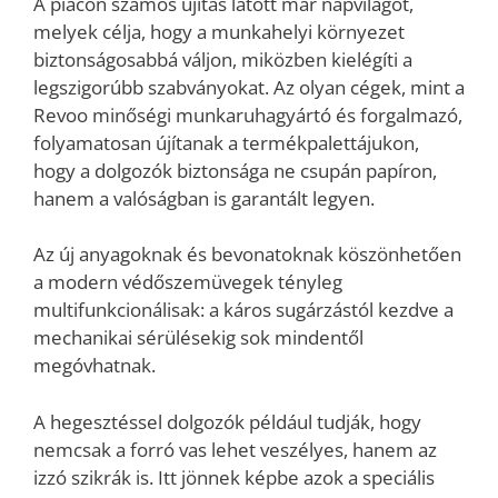
A piacon számos újítás látott már napvilágot,
melyek célja, hogy a munkahelyi környezet
biztonságosabbá váljon, miközben kielégíti a
legszigorúbb szabványokat. Az olyan cégek, mint a
Revoo minőségi munkaruhagyártó és forgalmazó,
folyamatosan újítanak a termékpalettájukon,
hogy a dolgozók biztonsága ne csupán papíron,
hanem a valóságban is garantált legyen.
Az új anyagoknak és bevonatoknak köszönhetően
a modern védőszemüvegek tényleg
multifunkcionálisak: a káros sugárzástól kezdve a
mechanikai sérülésekig sok mindentől
megóvhatnak.
A hegesztéssel dolgozók például tudják, hogy
nemcsak a forró vas lehet veszélyes, hanem az
izzó szikrák is. Itt jönnek képbe azok a speciális