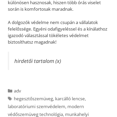
különösen hasznosak, hiszen több órás viselet
során is komfortosak maradnak.
A dolgozók védelme nem csupán a vállalatok
felelőssége. Egyéni odafigyeléssel és a kínálathoz
igazodó választással tökéletes védelmet
biztosíthatsz magadnak!
hirdetői tartalom (x)
Kategória
adv
Címkék
hegesztőszemüveg
,
karcálló lencse
,
laboratóriumi szemvédelem
,
modern
védőszemüveg technológia
,
munkahelyi