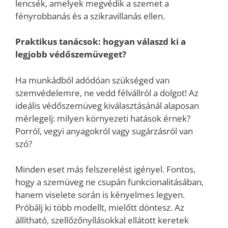
lencsék, amelyek megvédik a szemet a
fényrobbanás és a szikravillanás ellen.
Praktikus tanácsok: hogyan válaszd ki a
legjobb védőszemüveget?
Ha munkádból adódóan szükséged van
szemvédelemre, ne vedd félvállról a dolgot! Az
ideális védőszemüveg kiválasztásánál alaposan
mérlegelj: milyen környezeti hatások érnek?
Porról, vegyi anyagokról vagy sugárzásról van
szó?
Minden eset más felszerelést igényel. Fontos,
hogy a szemüveg ne csupán funkcionalitásában,
hanem viselete során is kényelmes legyen.
Próbálj ki több modellt, mielőtt döntesz. Az
állítható, szellőzőnyílásokkal ellátott keretek