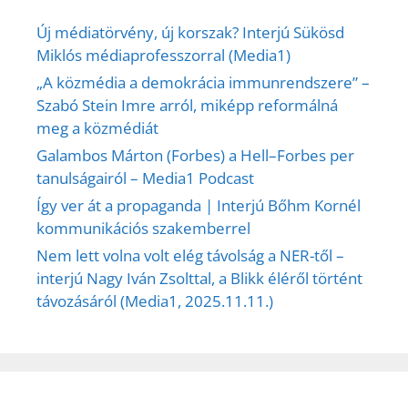
Új médiatörvény, új korszak? Interjú Sükösd
Miklós médiaprofesszorral (Media1)
„A közmédia a demokrácia immunrendszere” –
Szabó Stein Imre arról, miképp reformálná
meg a közmédiát
Galambos Márton (Forbes) a Hell–Forbes per
tanulságairól – Media1 Podcast
Így ver át a propaganda | Interjú Bőhm Kornél
kommunikációs szakemberrel
Nem lett volna volt elég távolság a NER-től –
interjú Nagy Iván Zsolttal, a Blikk éléről történt
távozásáról (Media1, 2025.11.11.)