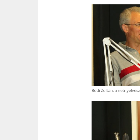
Bódi Zoltán, a netnyelvés