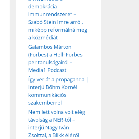
demokrácia
immunrendszere” –
Szabó Stein Imre arról,
miképp reformálná meg
a közmédiát
Galambos Márton
(Forbes) a Hell–Forbes
per tanulságairól –
Media1 Podcast
Így ver át a propaganda |
Interjú Bőhm Kornél
kommunikációs
ez,
szakemberrel
Nem lett volna volt elég
éséhez
távolság a NER-től –
interjú Nagy Iván
Zsolttal, a Blikk éléről