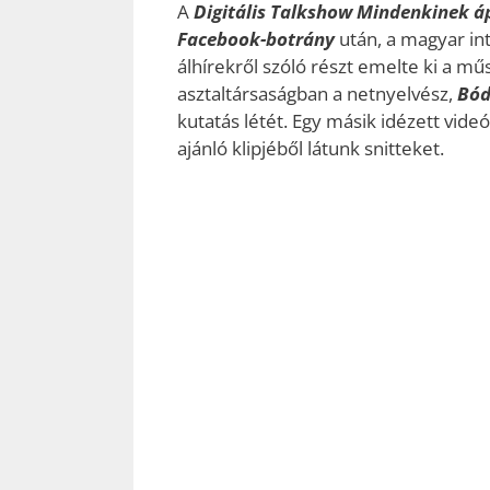
A
Digitális Talkshow Mindenkinek á
Facebook-botrány
után, a magyar in
álhírekről szóló részt emelte ki a mű
asztaltársaságban a netnyelvész,
Bód
kutatás létét. Egy másik idézett vide
ajánló klipjéből látunk snitteket.