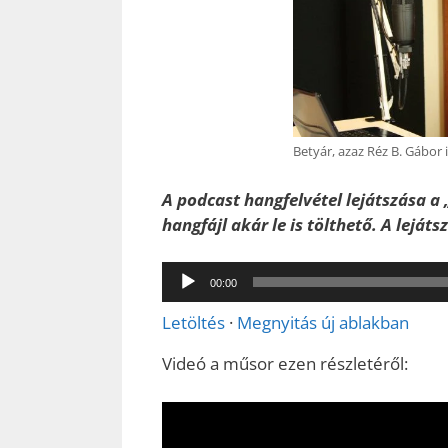
Betyár, azaz Réz B. Gábor 
A podcast hangfelvétel lejátszása a 
hangfájl akár le is tölthető. A leját
Audió
00:00
lejátszó
Letöltés
·
Megnyitás új ablakban
Videó a műsor ezen részletéről: