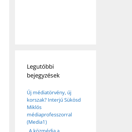
Legutóbbi
bejegyzések
Új médiatörvény, új
korszak? Interjú Sükösd
Miklós
médiaprofesszorral
(Media1)
„A közmédia a