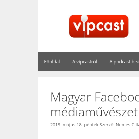
Kilépés
a
tartalomba
Főoldal
A vipcastről
A podcast beál
Magyar Facebook
médiaművészet 
2018. május 18. péntek
Szerző:
Nemes Cill