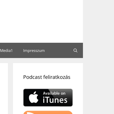
Media1
Impresszum
Podcast feliratkozás