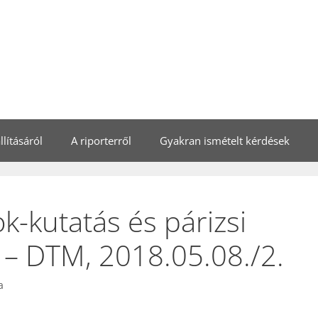
lításáról
A riporterről
Gyakran ismételt kérdések
-kutatás és párizsi
– DTM, 2018.05.08./2.
a