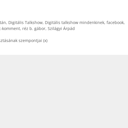
tán
,
Digitális Talkshow
,
Digitális talkshow mindenkinek
,
facebook
,
t-komment
,
réz b. gábor
,
Szilágyi Árpád
ztásának szempontjai (x)