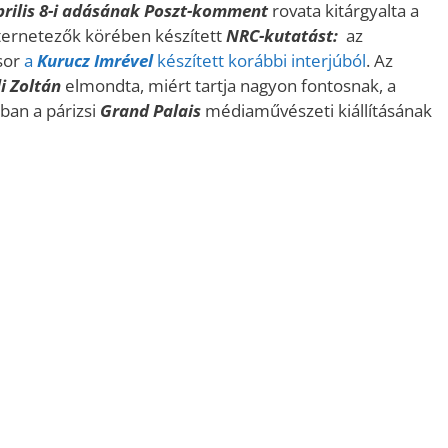
prilis 8-i adásának Poszt-kommen
t
rovata kitárgyalta a
ternetezők körében készített
NRC-kutatást:
az
sor
a
Kurucz Imrével
készített korábbi interjúból
. Az
i Zoltán
elmondta, miért tartja nagyon fontosnak, a
óban a párizsi
Grand Palais
médiaművészeti kiállításának