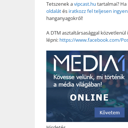
Tetszenek a
vipcast.hu
tartalmai? Ha
oldalát
és
iratkozz fel teljesen ingy
hanganyagokról!
A DTM asztaltársasággal közvetlenül i
lépni:
https://www.facebook.com/P
Hirdetés