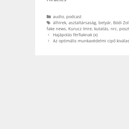
Kategória
audio
,
podcast
Címkék
álhírek
,
asztaltársaság
,
betyár
,
Bódi Zol
fake news
,
Kurucz Imre
,
kutatás
,
nrc
,
posz
Hajápolás férfiaknak (x)
Az optimális munkavédelmi cipő kiválas