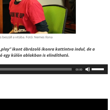
is beszáll a vitába. Fotó: Nemes Ilona
„play” ikont ábrázoló ikonra kattintva indul, de a
szó egy külön ablakban is elindítható.
A
00:00
hangerő
növeléséh
illetőleg
csökkent
a
Fel/Le