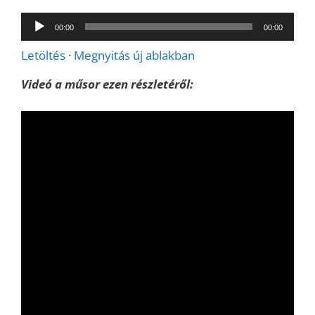
Audió
00:00
00:00
lejátszó
Letöltés
·
Megnyitás új ablakban
Videó a műsor ezen részletéről: