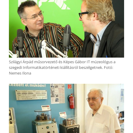
Szilágyi Árpád műsorvezető és Képes Gábor IT múzeológus a
szegedi Informatikatörténeti kiállításról beszélgetnek. Fotó:
Nemes Ilona