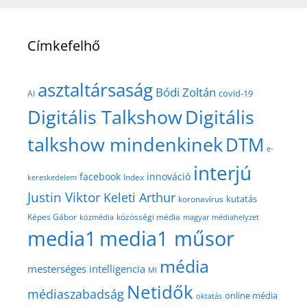
Címkefelhő
asztaltársaság
Bódi Zoltán
covid-19
AI
Digitális Talkshow
Digitális
talkshow mindenkinek
DTM
e-
interjú
facebook
innováció
Index
kereskedelem
Justin Viktor
Keleti Arthur
kutatás
koronavírus
közösségi média
Képes Gábor
közmédia
magyar médiahelyzet
media1
media1 műsor
média
mesterséges intelligencia
MI
Netidők
médiaszabadság
online média
oktatás