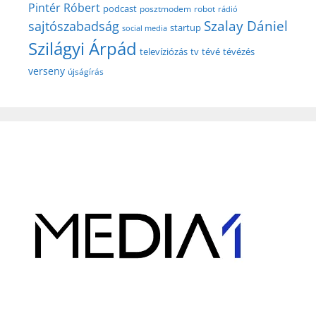
Pintér Róbert
podcast
posztmodem
robot
rádió
Szalay Dániel
sajtószabadság
startup
social media
Szilágyi Árpád
televíziózás
tv
tévé
tévézés
verseny
újságírás