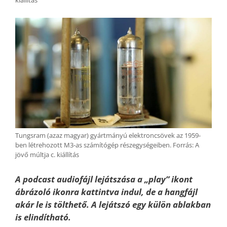
Tungsram (azaz magyar) gyártmányú elektroncsövek az 1959-
ben létrehozott M3-as számítógép részegységeiben. Forrás: A
jövő múltja c. kiállítás
A podcast audiofájl lejátszása a „play” ikont
ábrázoló ikonra kattintva indul, de a hangfájl
akár le is tölthető. A lejátszó egy külön ablakban
is elindítható.