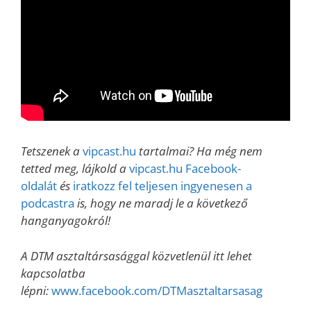
Tetszenek a
vipcast.hu
tartalmai? Ha még nem
tetted meg, lájkold a
vipcast.hu Facebook-
oldalát
és
iratkozz fel teljesen ingyenesen a
podcastra
is, hogy ne maradj le a következő
hanganyagokról!
A DTM asztaltársasággal közvetlenül itt lehet
kapcsolatba
lépni:
www.facebook.com/DTMasztaltarsasag