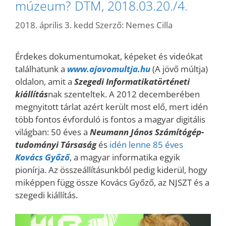
múzeum? DTM, 2018.03.20./4.
2018. április 3. kedd
Szerző:
Nemes Cilla
Érdekes dokumentumokat, képeket és videókat
találhatunk a
www.ajovomultja.hu
(A jövő múltja)
oldalon, amit a
Szegedi
Informatikatörténeti
kiállítás
nak szenteltek. A 2012 decemberében
megnyitott tárlat azért került most elő, mert idén
több fontos évforduló is fontos a magyar digitális
világban: 50 éves a
Neumann
János Számítógép-
tudományi Társaság
és
idén lenne 85 éves
Kovács
Győző
, a magyar informatika egyik
pionírja. Az összeállításunkból pedig kiderül, hogy
miképpen függ össze Kovács Győző, az NJSZT és a
szegedi kiállítás.