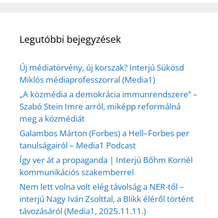
Legutóbbi bejegyzések
Új médiatörvény, új korszak? Interjú Sükösd
Miklós médiaprofesszorral (Media1)
„A közmédia a demokrácia immunrendszere” –
Szabó Stein Imre arról, miképp reformálná
meg a közmédiát
Galambos Márton (Forbes) a Hell–Forbes per
tanulságairól – Media1 Podcast
Így ver át a propaganda | Interjú Bőhm Kornél
kommunikációs szakemberrel
Nem lett volna volt elég távolság a NER-től –
interjú Nagy Iván Zsolttal, a Blikk éléről történt
távozásáról (Media1, 2025.11.11.)