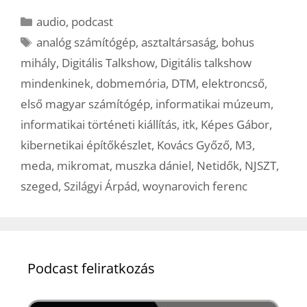
Kategória
audio
,
podcast
Címkék
analóg számítógép
,
asztaltársaság
,
bohus
mihály
,
Digitális Talkshow
,
Digitális talkshow
mindenkinek
,
dobmemória
,
DTM
,
elektroncső
,
első magyar számítógép
,
informatikai múzeum
,
informatikai történeti kiállítás
,
itk
,
Képes Gábor
,
kibernetikai építőkészlet
,
Kovács Győző
,
M3
,
meda
,
mikromat
,
muszka dániel
,
Netidők
,
NJSZT
,
szeged
,
Szilágyi Árpád
,
woynarovich ferenc
Podcast feliratkozás