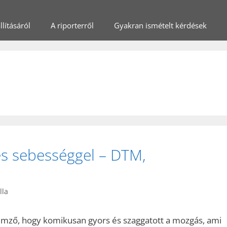
lításáról
A riporterről
Gyakran ismételt kérdések
es sebességgel – DTM,
lla
emző, hogy komikusan gyors és szaggatott a mozgás, ami