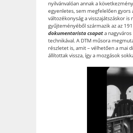
nyilvánvalóan annak a következmény
egyenletes, sem megfelelően gyors a 
változékonyság a visszajátszáskor is
gyűjteményéből származik az az 1911
dokumentarista
csapat
a nagyváros 
technikával. A DTM műsora megmutato
részletet is, amit – vélhetően a mai 
állítottak vissza, így a mozgások so