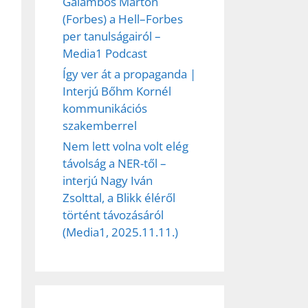
Galambos Márton
(Forbes) a Hell–Forbes
per tanulságairól –
Media1 Podcast
Így ver át a propaganda |
Interjú Bőhm Kornél
kommunikációs
szakemberrel
Nem lett volna volt elég
távolság a NER-től –
interjú Nagy Iván
Zsolttal, a Blikk éléről
történt távozásáról
(Media1, 2025.11.11.)