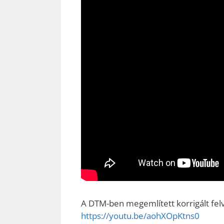
A DTM-ben megemlített korrigált felv
https://youtu.be/aohXOpKtns0