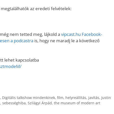
 megtalálhatók az eredeti felvételek:
 még nem tetted meg, lájkold a
vipcast.hu Facebook-
enesen a podcastra
is, hogy ne maradj le a következő
tt lehet kapcsolatba
osztmodeM/
,
Digitális talkshow mindenkinek
,
film
,
helyreállítás
,
javítás
,
Justin
g
,
sebességhiba
,
Szilágyi Árpád
,
the museum of modern art