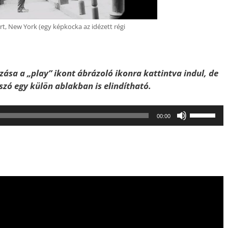
, New York (egy képkocka az idézett régi
zása a „play” ikont ábrázoló ikonra kattintva indul, de
átszó egy külön ablakban is elindítható.
A
00:00
hangerő
növeléséh
illetőleg
csökkent
a
Fel/Le
billentyűk
kell
használni.