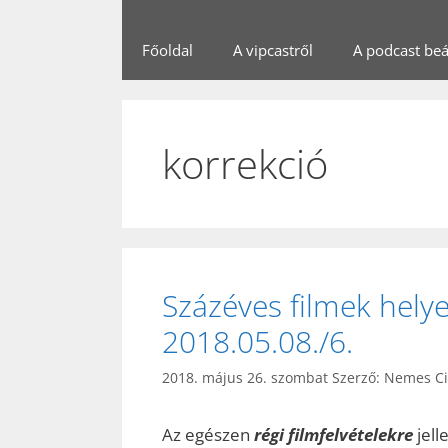
Főoldal
A vipcastről
A podcast beál
korrekció
Százéves filmek hely
2018.05.08./6.
2018. május 26. szombat
Szerző:
Nemes Ci
Az egészen
régi filmfelvételekre
jell