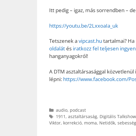
Itt pedig – igaz, más sorrendben – de
https://youtu.be/2LxxoaIa_uk
Tetszenek a
vipcast.hu
tartalmai? Ha
oldalát
és
iratkozz fel teljesen ingy
hanganyagokról!
A DTM asztaltársasággal közvetlenül i
lépni:
https://www.facebook.com/P
Kategória
audio
,
podcast
Címkék
1911
,
asztaltársaság
,
Digitális Talkshow
Viktor
,
korrekció
,
moma
,
Netidők
,
sebessé