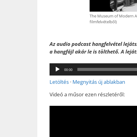
The Museum of Modern Art
filmfelvételből)
Az audio podcast hangfelvétel lejáts
a hangfájl akár le is tölthető. A lej
Audió
00:00
lejátszó
Letöltés
·
Megnyitás új ablakban
Videó a műsor ezen részletéről: