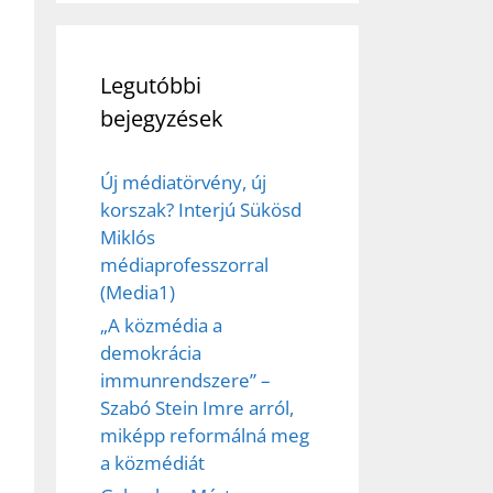
Legutóbbi
bejegyzések
Új médiatörvény, új
korszak? Interjú Sükösd
Miklós
médiaprofesszorral
(Media1)
ez,
„A közmédia a
éséhez
demokrácia
immunrendszere” –
Szabó Stein Imre arról,
et
miképp reformálná meg
a közmédiát