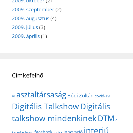
2009. október
(2)
2009. szeptember
(2)
2009. augusztus
(4)
2009. július
(3)
2009. április
(1)
Címkefelhő
asztaltársaság
Bódi Zoltán
covid-19
AI
Digitális Talkshow
Digitális
talkshow mindenkinek
DTM
e-
interjú
facebook
innováció
Index
kereskedelem