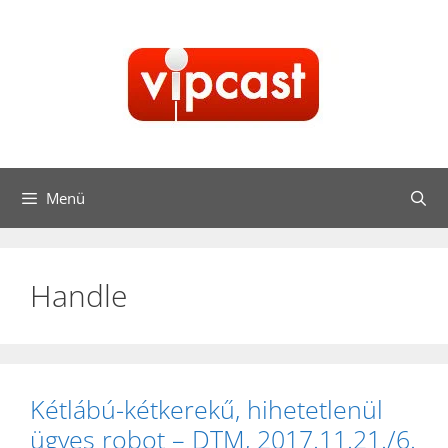
Kilépés
a
tartalomba
Menü
Handle
Kétlábú-kétkerekű, hihetetlenül
ügyes robot – DTM, 2017.11.21./6.