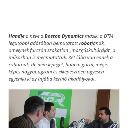
Handle
a neve a
Boston Dynamics
másik, a DTM
legutóbbi adásában bemutatott
robot
jának,
amelynek furcsán szokatlan
„
mozgáskultúráját
”
a
műsorban is megmutattuk. Két lába van ennek a
robotnak, de nem lépeget, hanem gurul, mégis
képes nagyot ugrani és elképesztően ügyesen
egyenlíti ki az útjába kerülő akadályokat.