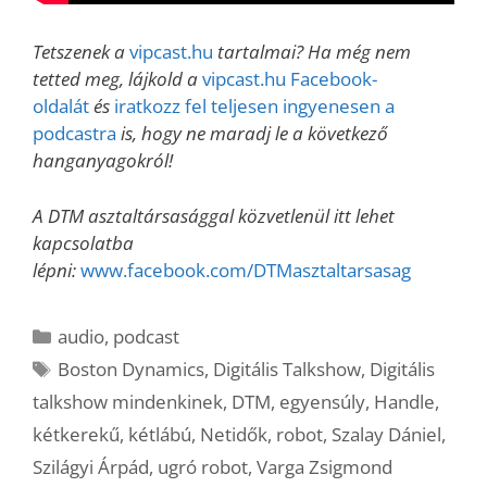
Tetszenek a
vipcast.hu
tartalmai? Ha még nem
tetted meg, lájkold a
vipcast.hu Facebook-
oldalát
és
iratkozz fel teljesen ingyenesen a
podcastra
is, hogy ne maradj le a következő
hanganyagokról!
A DTM asztaltársasággal közvetlenül itt lehet
kapcsolatba
lépni:
www.facebook.com/DTMasztaltarsasag
Kategória
audio
,
podcast
Címkék
Boston Dynamics
,
Digitális Talkshow
,
Digitális
talkshow mindenkinek
,
DTM
,
egyensúly
,
Handle
,
kétkerekű
,
kétlábú
,
Netidők
,
robot
,
Szalay Dániel
,
Szilágyi Árpád
,
ugró robot
,
Varga Zsigmond