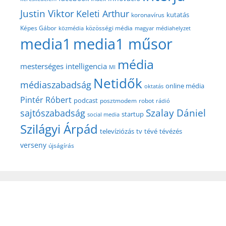
Justin Viktor
Keleti Arthur
kutatás
koronavírus
közösségi média
Képes Gábor
közmédia
magyar médiahelyzet
media1
media1 műsor
média
mesterséges intelligencia
MI
Netidők
médiaszabadság
online média
oktatás
Pintér Róbert
podcast
posztmodem
robot
rádió
Szalay Dániel
sajtószabadság
startup
social media
Szilágyi Árpád
televíziózás
tv
tévé
tévézés
verseny
újságírás