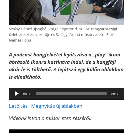
Szalay Dániel újságíró, Varga Zsigmond, az SAP magyarországi
üzletfejlesztési vezetője és Szilágyi Árpád műsorvezető. Fotó:
Nemes Ilona
A podcast hangfelvétel lejátszása a „play” ikont
ábrázoló ikonra kattintva indul, de a hangfájl
akár le is tölthető. A lejátszó egy külön ablakban
is elindítható.
Audió
00:00
00:00
lejátszó
Letöltés
·
Megnyitás új ablakban
Videónk is van a műsor ezen részéről: