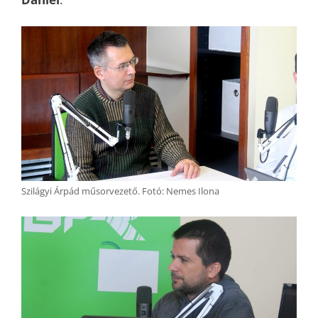
Szilágyi Árpád műsorvezető. Fotó: Nemes Ilona