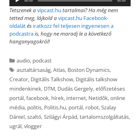
00:00
00:00
lejátszó
Tetszenek a
vipcast.hu
tartalmai? Ha még nem
tetted meg, lájkold a
vipcast.hu Facebook-
oldalát
és
iratkozz fel teljesen ingyenesen a
podcastra
is, hogy ne maradj le a következő
hanganyagokról!
Kategória
audio
,
podcast
Címkék
asztaltársaság
,
Atlas
,
Boston Dynamics
,
Creator
,
Digitális Talkshow
,
Digitális talkshow
mindenkinek
,
DTM
,
Dudás Gergely
,
előfizetéses
portál
,
facebook
,
hírek
,
internet
,
Netidők
,
online
média
,
politis
,
Politis.hu
,
portál
,
robot
,
Szalay
Dániel
,
szaltó
,
Szilágyi Árpád
,
tartalomszolgáltatás
,
ugrál
,
vlogger