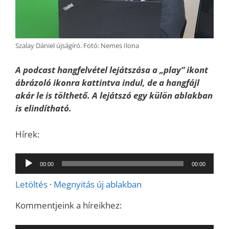
Szalay Dániel újságíró. Fotó: Nemes Ilona
A podcast hangfelvétel lejátszása a „play” ikont
ábrázoló ikonra kattintva indul, de a hangfájl
akár le is tölthető. A lejátszó egy külön ablakban
is elindítható.
Hírek:
Audió
00:00
00:00
lejátszó
Letöltés
·
Megnyitás új ablakban
Kommentjeink a híreikhez: