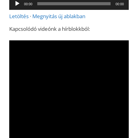
Audió
00:00
00:00
lejátszó
Letöltés
·
Megnyitás új ablakban
Kapcsolódó videónk a hírblokkból: