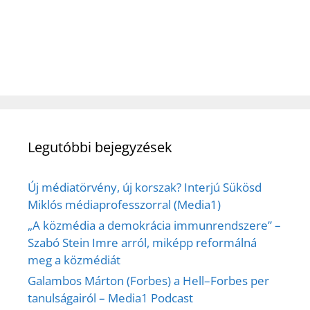
Legutóbbi bejegyzések
Új médiatörvény, új korszak? Interjú Sükösd
Miklós médiaprofesszorral (Media1)
„A közmédia a demokrácia immunrendszere” –
Szabó Stein Imre arról, miképp reformálná
meg a közmédiát
Galambos Márton (Forbes) a Hell–Forbes per
tanulságairól – Media1 Podcast