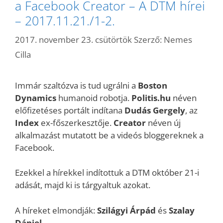
a Facebook Creator – A DTM hírei
– 2017.11.21./1-2.
2017. november 23. csütörtök
Szerző:
Nemes
Cilla
Immár szaltózva is tud ugrálni a
Boston
Dynamics
humanoid robotja.
Politis.hu
néven
előfizetéses portált indítana
Dudás Gergely
, az
Index
ex-főszerkesztője.
Creator
néven új
alkalmazást mutatott be a videós bloggereknek a
Facebook.
Ezekkel a hírekkel indítottuk a DTM október 21-i
adását, majd ki is tárgyaltuk azokat.
A híreket elmondják:
Szilágyi
Árpád
és
Szalay
Dániel
.