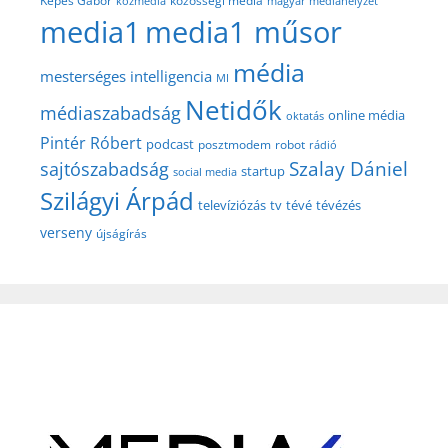
közösségi média
Képes Gábor
közmédia
magyar médiahelyzet
media1
media1 műsor
média
mesterséges intelligencia
MI
Netidők
médiaszabadság
online média
oktatás
Pintér Róbert
podcast
posztmodem
robot
rádió
Szalay Dániel
sajtószabadság
startup
social media
Szilágyi Árpád
televíziózás
tv
tévé
tévézés
verseny
újságírás