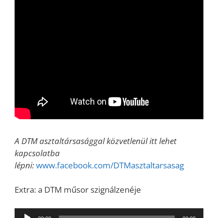
A DTM asztaltársasággal közvetlenül itt lehet
kapcsolatba
lépni:
www.facebook.com/DTMasztaltarsasag
Extra: a DTM műsor szignálzenéje
Audió