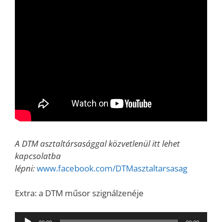
A DTM asztaltársasággal közvetlenül itt lehet
kapcsolatba
lépni:
www.facebook.com/DTMasztaltarsasag
Extra: a DTM műsor szignálzenéje
Audió