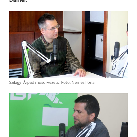
Szilágyi Árpád műsorvezető. Fotó: Nemes Ilona