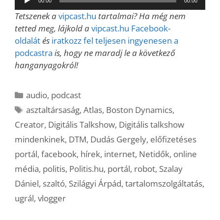
00:00
00:00
lejátszó
Tetszenek a
vipcast.hu
tartalmai? Ha még nem
tetted meg, lájkold a
vipcast.hu Facebook-
oldalát
és
iratkozz fel teljesen ingyenesen a
podcastra
is, hogy ne maradj le a következő
hanganyagokról!
Kategória
audio
,
podcast
Címkék
asztaltársaság
,
Atlas
,
Boston Dynamics
,
Creator
,
Digitális Talkshow
,
Digitális talkshow
mindenkinek
,
DTM
,
Dudás Gergely
,
előfizetéses
portál
,
facebook
,
hírek
,
internet
,
Netidők
,
online
média
,
politis
,
Politis.hu
,
portál
,
robot
,
Szalay
Dániel
,
szaltó
,
Szilágyi Árpád
,
tartalomszolgáltatás
,
ugrál
,
vlogger