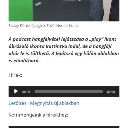
Szalay Dániel újságíró. Fotó: Nemes Ilona
A podcast hangfelvétel lejátszása a „play” ikont
ábrázoló ikonra kattintva indul, de a hangfájl
akár le is tölthető. A lejátszó egy külön ablakban
is elindítható.
Hírek:
Audió
00:00
00:00
lejátszó
Letöltés
·
Megnyitás új ablakban
Kommentjeink a híreikhez: