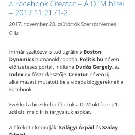
a Facebook Creator – A DTM hírei
– 2017.11.21./1-2.
2017. november 23. csütörtök
Szerző:
Nemes
Cilla
Immár szaltózva is tud ugrálni a
Boston
Dynamics
humanoid robotja.
Politis.hu
néven
előfizetéses portált indítana
Dudás Gergely
, az
Index
ex-főszerkesztője.
Creator
néven új
alkalmazást mutatott be a videós bloggereknek a
Facebook.
Ezekkel a hírekkel indítottuk a DTM október 21-i
adását, majd ki is tárgyaltuk azokat.
A híreket elmondják:
Szilágyi
Árpád
és
Szalay
Dániel
.