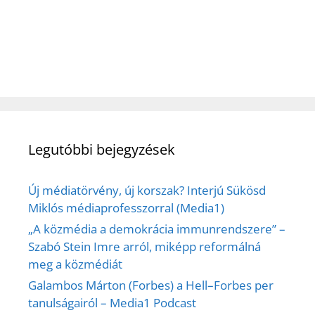
Legutóbbi bejegyzések
Új médiatörvény, új korszak? Interjú Sükösd
Miklós médiaprofesszorral (Media1)
„A közmédia a demokrácia immunrendszere” –
Szabó Stein Imre arról, miképp reformálná
meg a közmédiát
Galambos Márton (Forbes) a Hell–Forbes per
tanulságairól – Media1 Podcast