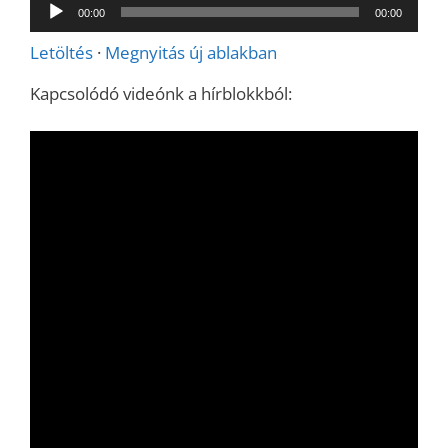
Audió
00:00
00:00
lejátszó
Letöltés
·
Megnyitás új ablakban
Kapcsolódó videónk a hírblokkból: