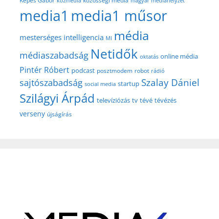
közösségi média
Képes Gábor
közmédia
magyar médiahelyzet
media1
media1 műsor
média
mesterséges intelligencia
MI
Netidők
médiaszabadság
online média
oktatás
Pintér Róbert
podcast
posztmodem
robot
rádió
Szalay Dániel
sajtószabadság
startup
social media
Szilágyi Árpád
televíziózás
tv
tévé
tévézés
verseny
újságírás