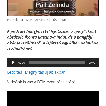
Páll Zelinda a DTM 2017.10.27-i műsorában
A podcast hangfelvétel lejátszása a „play” ikont
ábrázoló ikonra kattintva indul, de a hangfájl
akár le is tölthető. A lejátszó egy külön ablakban
is elindítható.
Audió
00:00
00:00
lejátszó
Letöltés
·
Megnyitás új ablakban
Videónk is van a DTM ezen részletéről: