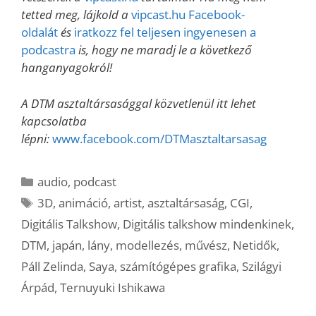
tetted meg, lájkold a
vipcast.hu Facebook-
oldalát
és
iratkozz fel teljesen ingyenesen a
podcastra
is, hogy ne maradj le a következő
hanganyagokról!
A DTM asztaltársasággal közvetlenül itt lehet
kapcsolatba
lépni:
www.facebook.com/DTMasztaltarsasag
Kategória
audio
,
podcast
Címkék
3D
,
animáció
,
artist
,
asztaltársaság
,
CGI
,
Digitális Talkshow
,
Digitális talkshow mindenkinek
,
DTM
,
japán
,
lány
,
modellezés
,
művész
,
Netidők
,
Páll Zelinda
,
Saya
,
számítógépes grafika
,
Szilágyi
Árpád
,
Ternuyuki Ishikawa