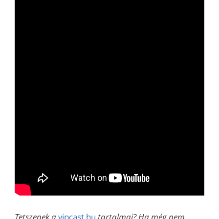
Tetszenek a
vipcast.hu
tartalmai? Ha még nem