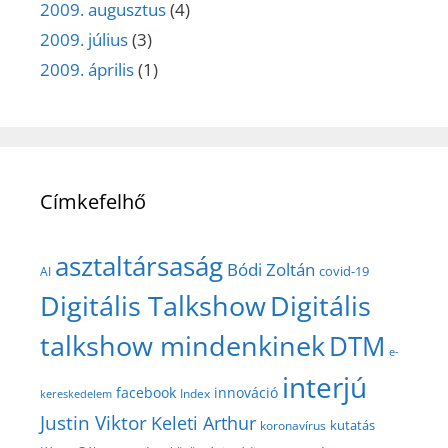
2009. augusztus
(4)
2009. július
(3)
2009. április
(1)
Címkefelhő
asztaltársaság
Bódi Zoltán
covid-19
AI
Digitális Talkshow
Digitális
talkshow mindenkinek
DTM
e-
interjú
facebook
innováció
Index
kereskedelem
Justin Viktor
Keleti Arthur
kutatás
koronavírus