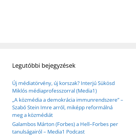
Legutóbbi bejegyzések
Új médiatörvény, új korszak? Interjú Sükösd
Miklós médiaprofesszorral (Media1)
„A közmédia a demokrácia immunrendszere” –
Szabó Stein Imre arról, miképp reformálná
meg a közmédiát
Galambos Márton (Forbes) a Hell–Forbes per
tanulságairól – Media1 Podcast