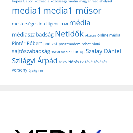
közösségi média
Képes Gábor
közmédia
magyar médiahelyzet
media1
media1 műsor
média
mesterséges intelligencia
MI
Netidők
médiaszabadság
online média
oktatás
Pintér Róbert
podcast
posztmodem
robot
rádió
Szalay Dániel
sajtószabadság
startup
social media
Szilágyi Árpád
televíziózás
tv
tévé
tévézés
verseny
újságírás