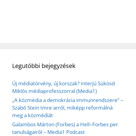
Legutóbbi bejegyzések
Új médiatörvény, új korszak? Interjú Sükösd
Miklós médiaprofesszorral (Media1)
„A közmédia a demokrácia immunrendszere” –
Szabó Stein Imre arról, miképp reformálná
meg a közmédiát
Galambos Márton (Forbes) a Hell–Forbes per
tanulságairól – Media1 Podcast