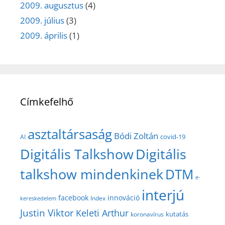
2009. augusztus
(4)
2009. július
(3)
2009. április
(1)
Címkefelhő
asztaltársaság
Bódi Zoltán
covid-19
AI
Digitális Talkshow
Digitális
talkshow mindenkinek
DTM
e-
interjú
facebook
innováció
Index
kereskedelem
Justin Viktor
Keleti Arthur
kutatás
koronavírus