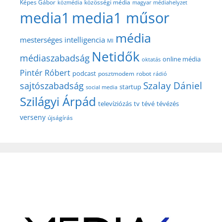
közösségi média
Képes Gábor
közmédia
magyar médiahelyzet
media1
media1 műsor
média
mesterséges intelligencia
MI
Netidők
médiaszabadság
online média
oktatás
Pintér Róbert
podcast
posztmodem
robot
rádió
Szalay Dániel
sajtószabadság
startup
social media
Szilágyi Árpád
televíziózás
tv
tévé
tévézés
verseny
újságírás