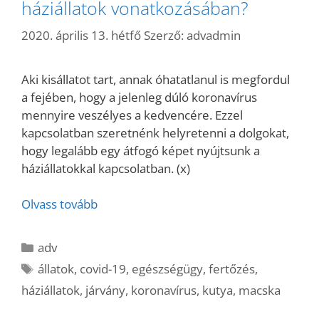
háziállatok vonatkozásában?
2020. április 13. hétfő
Szerző:
advadmin
Aki kisállatot tart, annak óhatatlanul is megfordul
a fejében, hogy a jelenleg dúló koronavírus
mennyire veszélyes a kedvencére. Ezzel
kapcsolatban szeretnénk helyretenni a dolgokat,
hogy legalább egy átfogó képet nyújtsunk a
háziállatokkal kapcsolatban. (x)
Olvass tovább
Kategória
adv
Címkék
állatok
,
covid-19
,
egészségügy
,
fertőzés
,
háziállatok
,
járvány
,
koronavírus
,
kutya
,
macska