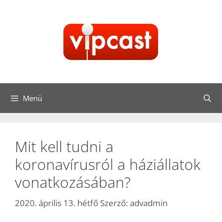
Kilépés
a
tartalomba
Menü
Mit kell tudni a
koronavírusról a háziállatok
vonatkozásában?
2020. április 13. hétfő
Szerző:
advadmin