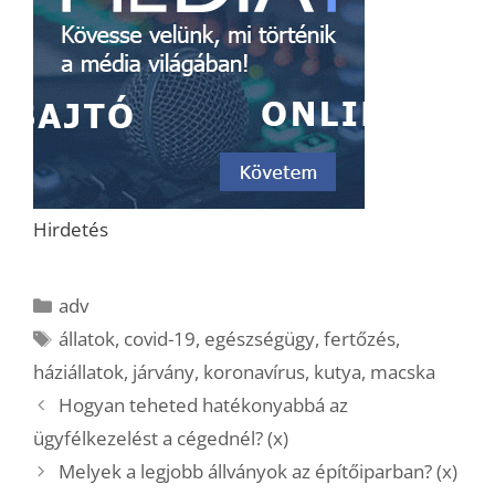
Hirdetés
Kategória
adv
Címkék
állatok
,
covid-19
,
egészségügy
,
fertőzés
,
háziállatok
,
járvány
,
koronavírus
,
kutya
,
macska
Hogyan teheted hatékonyabbá az
ügyfélkezelést a cégednél? (x)
Melyek a legjobb állványok az építőiparban? (x)