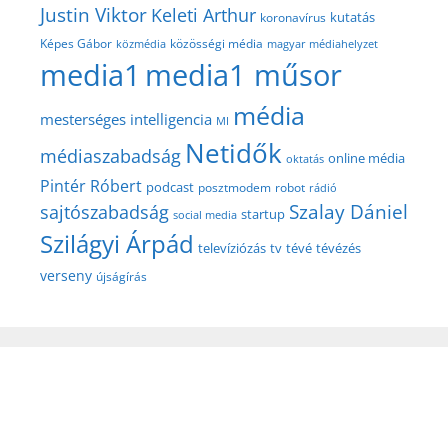
Justin Viktor
Keleti Arthur
kutatás
koronavírus
közösségi média
Képes Gábor
közmédia
magyar médiahelyzet
media1
media1 műsor
média
mesterséges intelligencia
MI
Netidők
médiaszabadság
online média
oktatás
Pintér Róbert
podcast
posztmodem
robot
rádió
Szalay Dániel
sajtószabadság
startup
social media
Szilágyi Árpád
televíziózás
tv
tévé
tévézés
verseny
újságírás