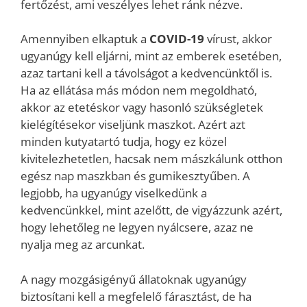
fertőzést, ami veszélyes lehet ránk nézve.
Amennyiben elkaptuk a
COVID-19
vírust, akkor
ugyanúgy kell eljárni, mint az emberek esetében,
azaz tartani kell a távolságot a kedvencünktől is.
Ha az ellátása más módon nem megoldható,
akkor az etetéskor vagy hasonló szükségletek
kielégítésekor viseljünk maszkot. Azért azt
minden kutyatartó tudja, hogy ez közel
kivitelezhetetlen, hacsak nem mászkálunk otthon
egész nap maszkban és gumikesztyűben. A
legjobb, ha ugyanúgy viselkedünk a
kedvencünkkel, mint azelőtt, de vigyázzunk azért,
hogy lehetőleg ne legyen nyálcsere, azaz ne
nyalja meg az arcunkat.
A nagy mozgásigényű állatoknak ugyanúgy
biztosítani kell a megfelelő fárasztást, de ha