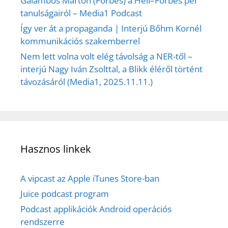
Galambos Márton (Forbes) a Hell–Forbes per
tanulságairól – Media1 Podcast
Így ver át a propaganda | Interjú Bőhm Kornél
kommunikációs szakemberrel
Nem lett volna volt elég távolság a NER-től –
interjú Nagy Iván Zsolttal, a Blikk éléről történt
távozásáról (Media1, 2025.11.11.)
Hasznos linkek
A vipcast az Apple iTunes Store-ban
Juice podcast program
Podcast applikációk Android operációs
rendszerre