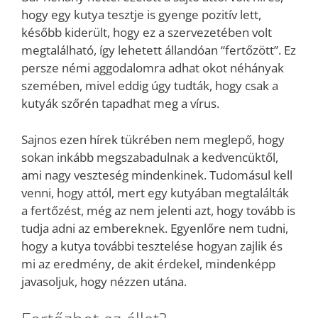
hogy egy kutya tesztje is gyenge pozitív lett,
később kiderült, hogy ez a szervezetében volt
megtalálható, így lehetett állandóan “fertőzött”. Ez
persze némi aggodalomra adhat okot néhányak
szemében, mivel eddig úgy tudták, hogy csak a
kutyák szőrén tapadhat meg a vírus.
Sajnos ezen hírek tükrében nem meglepő, hogy
sokan inkább megszabadulnak a kedvencüktől,
ami nagy veszteség mindenkinek. Tudomásul kell
venni, hogy attól, mert egy kutyában megtalálták
a fertőzést, még az nem jelenti azt, hogy tovább is
tudja adni az embereknek. Egyenlőre nem tudni,
hogy a kutya további tesztelése hogyan zajlik és
mi az eredmény, de akit érdekel, mindenképp
javasoljuk, hogy nézzen utána.