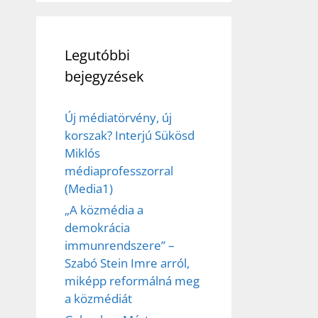
Legutóbbi
bejegyzések
Új médiatörvény, új
korszak? Interjú Sükösd
Miklós
médiaprofesszorral
(Media1)
„A közmédia a
demokrácia
immunrendszere” –
Szabó Stein Imre arról,
miképp reformálná meg
a közmédiát