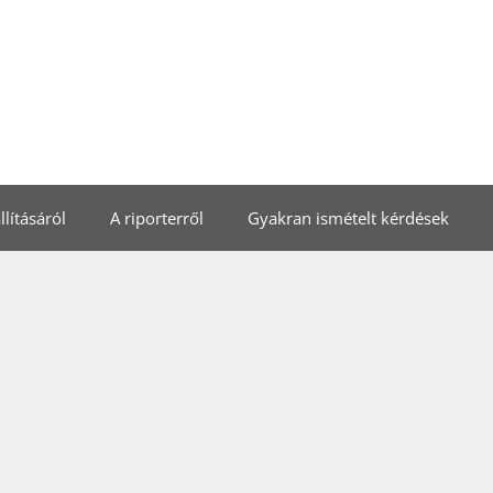
lításáról
A riporterről
Gyakran ismételt kérdések