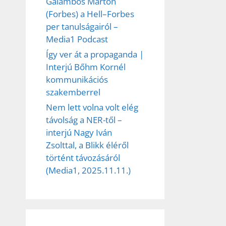
Galambos Márton
(Forbes) a Hell–Forbes
per tanulságairól –
Media1 Podcast
Így ver át a propaganda |
Interjú Bőhm Kornél
kommunikációs
szakemberrel
Nem lett volna volt elég
távolság a NER-től –
interjú Nagy Iván
Zsolttal, a Blikk éléről
történt távozásáról
(Media1, 2025.11.11.)