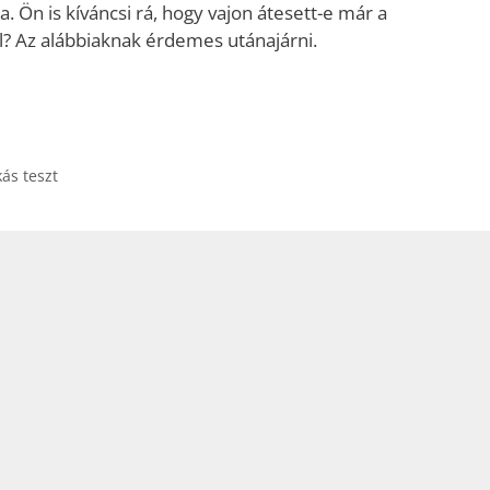
 Ön is kíváncsi rá, hogy vajon átesett-e már a
ll? Az alábbiaknak érdemes utánajárni.
ás teszt