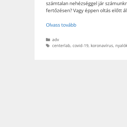
számtalan nehézséggel jár számunkra.
fertőzésen? Vagy éppen oltás előtt á
Olvass tovább
Kategória
adv
Címkék
centerlab
,
covid-19
,
koronavírus
,
nyalók