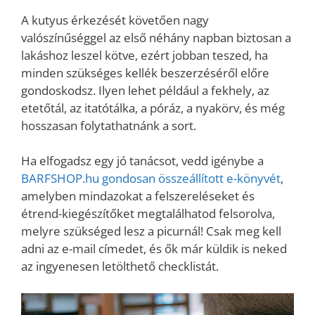
A kutyus érkezését követően nagy
valószínűséggel az első néhány napban biztosan a
lakáshoz leszel kötve, ezért jobban teszed, ha
minden szükséges kellék beszerzéséről előre
gondoskodsz. Ilyen lehet például a fekhely, az
etetőtál, az itatótálka, a póráz, a nyakörv, és még
hosszasan folytathatnánk a sort.
Ha elfogadsz egy jó tanácsot, vedd igénybe a
BARFSHOP.hu gondosan összeállított e-könyvét
,
amelyben mindazokat a felszereléseket és
étrend-kiegészítőket megtalálhatod felsorolva,
melyre szükséged lesz a picurnál! Csak meg kell
adni az e-mail címedet, és ők már küldik is neked
az ingyenesen letölthető checklistát.