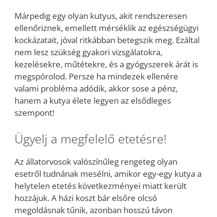
Márpedig egy olyan kutyus, akit rendszeresen
ellenőriznek, emellett mérséklik az egészségügyi
kockázatait, jóval ritkábban betegszik meg. Ezáltal
nem lesz szükség gyakori vizsgálatokra,
kezelésekre, műtétekre, és a gyógyszerek árát is
megspórolod. Persze ha mindezek ellenére
valami probléma adódik, akkor sose a pénz,
hanem a kutya élete legyen az elsődleges
szempont!
Ügyelj a megfelelő etetésre!
Az állatorvosok valószínűleg rengeteg olyan
esetről tudnának mesélni, amikor egy-egy kutya a
helytelen etetés következményei miatt került
hozzájuk. A házi koszt bár elsőre olcsó
megoldásnak tűnik, azonban hosszú távon