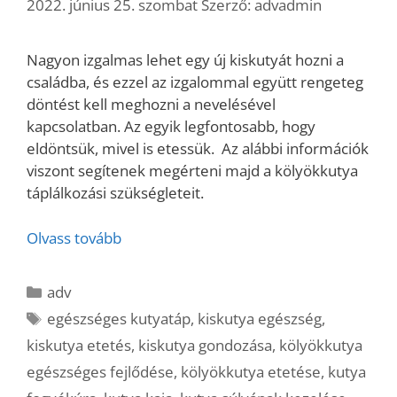
2022. június 25. szombat
Szerző:
advadmin
Nagyon izgalmas lehet egy új kiskutyát hozni a
családba, és ezzel az izgalommal együtt rengeteg
döntést kell meghozni a nevelésével
kapcsolatban. Az egyik legfontosabb, hogy
eldöntsük, mivel is etessük. Az alábbi információk
viszont segítenek megérteni majd a kölyökkutya
táplálkozási szükségleteit.
Olvass tovább
Kategória
adv
Címkék
egészséges kutyatáp
,
kiskutya egészség
,
kiskutya etetés
,
kiskutya gondozása
,
kölyökkutya
egészséges fejlődése
,
kölyökkutya etetése
,
kutya