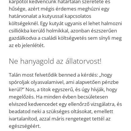
kárpótol kedvencünk határtalan szeretete és
hűsége, azért mégis érdemes meghúzni egy
határvonalat a kutyussal kapcsolatos
költségeknél. Egy kutyát ugyanis el lehet halmozni
csilliókba kerülő holmikkal, azonban észszerűen
gazdálkodva a családi költségvetés sem sínyli meg
az eb jelenlétét.
Ne hanyagold az állatorvost!
Talán most felvetődik benned a kérdés: „hogy
spóroljak olyasvalamivel, ami alapvetően pénzbe
kerül?” Nos, a titok egyszerű, és úgy hívják, hogy
megelőzés. Ha minden évben becsületesen
elviszed kedvencedet egy ellenőrző vizsgálatra, és
beadatod neki a szükséges oltásokat, emellett
ivartalanítod, azzal máris rengeteget tettél az
egészségéért.