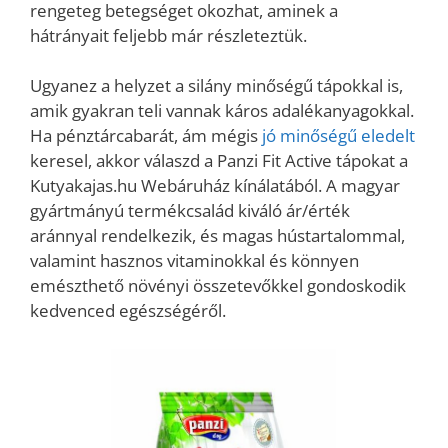
rengeteg betegséget okozhat, aminek a
hátrányait feljebb már részleteztük.
Ugyanez a helyzet a silány minőségű tápokkal is,
amik gyakran teli vannak káros adalékanyagokkal.
Ha pénztárcabarát, ám mégis
jó minőségű eledelt
keresel, akkor válaszd a Panzi Fit Active tápokat a
Kutyakajas.hu Webáruház kínálatából. A magyar
gyártmányú termékcsalád kiváló ár/érték
aránnyal rendelkezik, és magas hústartalommal,
valamint hasznos vitaminokkal és könnyen
emészthető növényi összetevőkkel gondoskodik
kedvenced egészségéről.