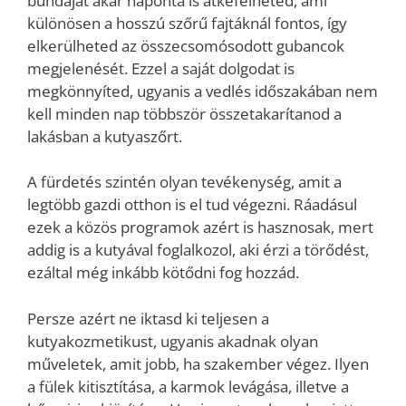
bundáját akár naponta is átkefélheted, ami
különösen a hosszú szőrű fajtáknál fontos, így
elkerülheted az összecsomósodott gubancok
megjelenését. Ezzel a saját dolgodat is
megkönnyíted, ugyanis a vedlés időszakában nem
kell minden nap többször összetakarítanod a
lakásban a kutyaszőrt.
A fürdetés szintén olyan tevékenység, amit a
legtöbb gazdi otthon is el tud végezni. Ráadásul
ezek a közös programok azért is hasznosak, mert
addig is a kutyával foglalkozol, aki érzi a törődést,
ezáltal még inkább kötődni fog hozzád.
Persze azért ne iktasd ki teljesen a
kutyakozmetikust, ugyanis akadnak olyan
műveletek, amit jobb, ha szakember végez. Ilyen
a fülek kitisztítása, a karmok levágása, illetve a