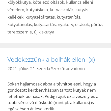
kölyökkutya
,
kötelező oltások
,
kullancs elleni
védelem
,
kutyaiskola
,
kutyaiskolák
,
kutyás
kellékek
,
kutyasétáltatás
,
kutyatanítás
,
kutyatanulás
,
kutyatartás
,
nyakörv
,
oltások
,
póráz
,
terepszemle
,
új kiskutya
Védekezzünk a bolhák ellen! (x)
2021. július 21. szerda
Szerző:
advadmin
Sokan hajlamosak abba a tévhitbe esni, hogy a
gondozott kertben/házban tartott kutyák nem
lehetnek bolhásak. Pedig rájuk ez a veszély és a
többi vérszívó élősködő (mint pl. a kullancs) is
egész éven át leselkedik.