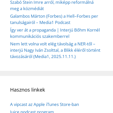
Szabó Stein Imre arról, miképp reformálná
meg a közmédiát
Galambos Márton (Forbes) a Hell–Forbes per
tanulságairól – Media1 Podcast
Így ver át a propaganda | Interjú Bőhm Kornél
kommunikációs szakemberrel
Nem lett volna volt elég távolság a NER-től –
interjú Nagy Iván Zsolttal, a Blikk éléről történt
távozásáról (Media1, 2025.11.11.)
Hasznos linkek
A vipcast az Apple iTunes Store-ban
Juice podcast program