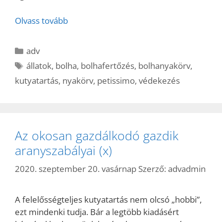
Olvass tovább
Kategória
adv
Címkék
állatok
,
bolha
,
bolhafertőzés
,
bolhanyakörv
,
kutyatartás
,
nyakörv
,
petissimo
,
védekezés
Az okosan gazdálkodó gazdik
aranyszabályai (x)
2020. szeptember 20. vasárnap
Szerző:
advadmin
A felelősségteljes kutyatartás nem olcsó „hobbi”,
ezt mindenki tudja. Bár a legtöbb kiadásért