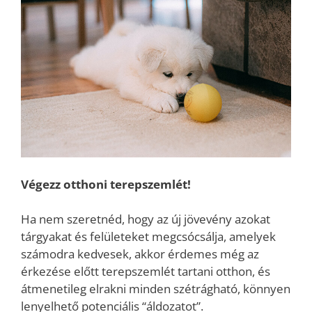
Végezz otthoni terepszemlét!
Ha nem szeretnéd, hogy az új jövevény azokat
tárgyakat és felületeket megcsócsálja, amelyek
számodra kedvesek, akkor érdemes még az
érkezése előtt terepszemlét tartani otthon, és
átmenetileg elrakni minden szétrágható, könnyen
lenyelhető potenciális “áldozatot”.