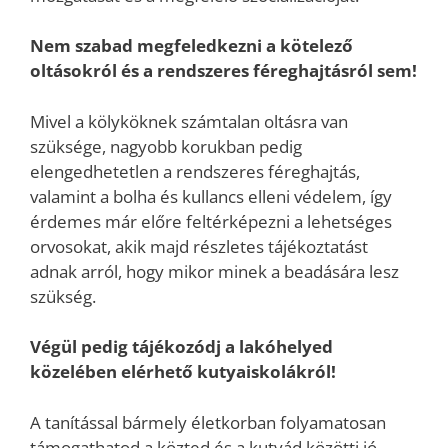
Nem szabad megfeledkezni a kötelező
oltásokról és a rendszeres féreghajtásról sem!
Mivel a kölyköknek számtalan oltásra van
szüksége, nagyobb korukban pedig
elengedhetetlen a rendszeres féreghajtás,
valamint a bolha és kullancs elleni védelem, így
érdemes már előre feltérképezni a lehetséges
orvosokat, akik majd részletes tájékoztatást
adnak arról, hogy mikor minek a beadására lesz
szükség.
Végül pedig tájékozódj a lakóhelyed
közelében elérhető kutyaiskolákról!
A tanítással bármely életkorban folyamatosan
támogathatod a közted és a kutyád közötti jó