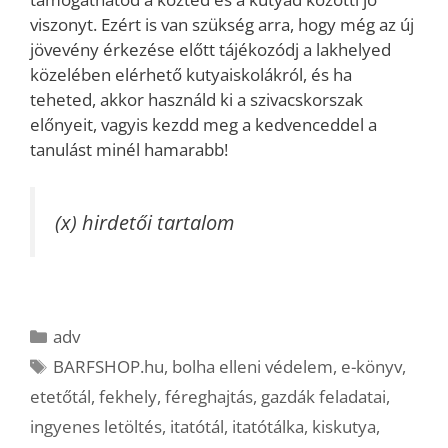
viszonyt. Ezért is van szükség arra, hogy még az új
jövevény érkezése előtt tájékozódj a lakhelyed
közelében elérhető kutyaiskolákról, és ha
teheted, akkor használd ki a szivacskorszak
előnyeit, vagyis kezdd meg a kedvenceddel a
tanulást minél hamarabb!
(x) hirdetői tartalom
Kategória
adv
Címkék
BARFSHOP.hu
,
bolha elleni védelem
,
e-könyv
,
etetőtál
,
fekhely
,
féreghajtás
,
gazdák feladatai
,
ingyenes letöltés
,
itatótál
,
itatótálka
,
kiskutya
,