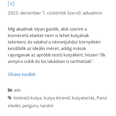
(x)
2023. december 7. csütörtök
Szerző:
advadmin
Míg akadnak olyan gazdik, akik szerint a
kisméretű ebeket nem is lehet kutyának
tekinteni, és valahol a németjuhász környékén
kezdődik az ideális méret, addig mások
rajonganak az apróbb testű kutyákért, hiszen “ők
annyira cukik és kis lakásban is tarthatóak”.
Olvass tovább
Kategória
adv
Címkék
kistestű kutya
,
kutya étrend
,
kutyatartás
,
Panzi
eledel
,
petguru
,
tacskó