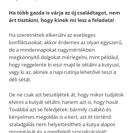
Ha több gazda is várja az új családtagot, nem
árt tisztázni, hogy kinek mi lesz a feladata!
Ha szeretnétek elkerülni az esetleges
konfliktusokat, akkor érdemes az olyan egyszerű,
de a mindennapokat nagymértékben
megkönnyítő dolgokat mérlegelni, mint például,
hogy reggelente ki viszi majd le sétálni a kutyust,
vagy ki az, akinek a napi rutinja lehetővé teszi a
déli sétát.
De ne csak azt beszéljétek át, hogy mikor tudjátok
elvinni a kutyát sétálni, hanem azt is, hogy hová!
Továbbá azt se feledjétek: bármily csábító és
kényelmes megoldás is a kert, azt itt történő
szaladgálás nem helyettesítheti a kutya alapos
mozgatását és a megfelelő szocializációját!