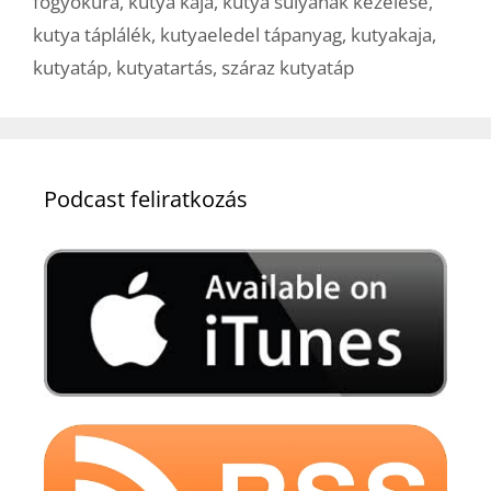
fogyókúra
,
kutya kaja
,
kutya súlyának kezelése
,
kutya táplálék
,
kutyaeledel tápanyag
,
kutyakaja
,
kutyatáp
,
kutyatartás
,
száraz kutyatáp
Podcast feliratkozás