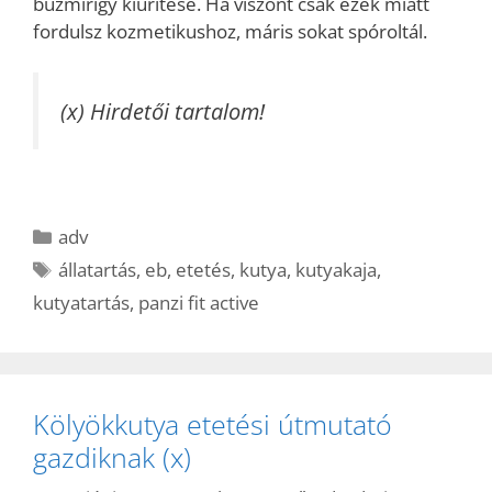
bűzmirigy kiürítése. Ha viszont csak ezek miatt
fordulsz kozmetikushoz, máris sokat spóroltál.
(x) Hirdetői tartalom!
Kategória
adv
Címkék
állatartás
,
eb
,
etetés
,
kutya
,
kutyakaja
,
kutyatartás
,
panzi fit active
Kölyökkutya etetési útmutató
gazdiknak (x)