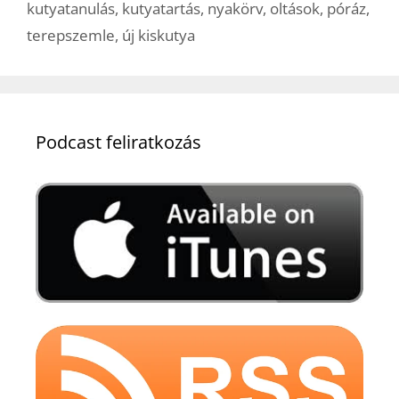
kutyatanulás
,
kutyatartás
,
nyakörv
,
oltások
,
póráz
,
terepszemle
,
új kiskutya
Podcast feliratkozás