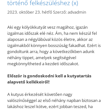
történő felkészüléshez (x)
2023. október 23. hétfő
Szerző:
advadmin
Aki egy kölyökkutyát vesz magához, igazán
izgalmas időszak elé néz. Ám, ha nem készül fel
alaposan a négylábúval közös életre, akkor az
izgalmakból könnyen bosszúság fakadhat. Ezért is
gondoltunk arra, hogy a következőkben adunk
néhány tippet, amelyek segítségével
megkönnyítheted a kezdeti időszakot.
Először is gondoskodni kell a kutyatartás
alapvető kellékeiről!
A kutyus érkezését követően nagy
valószínűséggel az első néhány napban biztosan a
lakáshoz leszel kötve, ezért jobban teszed, ha