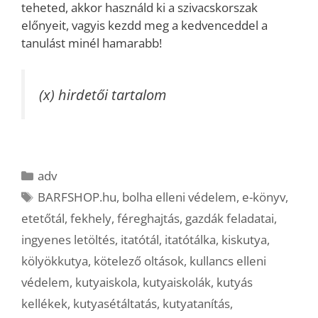
teheted, akkor használd ki a szivacskorszak
előnyeit, vagyis kezdd meg a kedvenceddel a
tanulást minél hamarabb!
(x) hirdetői tartalom
Kategória
adv
Címkék
BARFSHOP.hu
,
bolha elleni védelem
,
e-könyv
,
etetőtál
,
fekhely
,
féreghajtás
,
gazdák feladatai
,
ingyenes letöltés
,
itatótál
,
itatótálka
,
kiskutya
,
kölyökkutya
,
kötelező oltások
,
kullancs elleni
védelem
,
kutyaiskola
,
kutyaiskolák
,
kutyás
kellékek
,
kutyasétáltatás
,
kutyatanítás
,