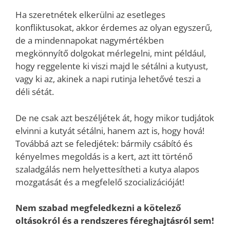
Ha szeretnétek elkerülni az esetleges
konfliktusokat, akkor érdemes az olyan egyszerű,
de a mindennapokat nagymértékben
megkönnyítő dolgokat mérlegelni, mint például,
hogy reggelente ki viszi majd le sétálni a kutyust,
vagy ki az, akinek a napi rutinja lehetővé teszi a
déli sétát.
De ne csak azt beszéljétek át, hogy mikor tudjátok
elvinni a kutyát sétálni, hanem azt is, hogy hová!
Továbbá azt se feledjétek: bármily csábító és
kényelmes megoldás is a kert, azt itt történő
szaladgálás nem helyettesítheti a kutya alapos
mozgatását és a megfelelő szocializációját!
Nem szabad megfeledkezni a kötelező
oltásokról és a rendszeres féreghajtásról sem!