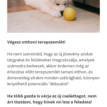
Végezz otthoni terepszemlét!
Ha nem szeretnéd, hogy az új jövevény azokat
tárgyakat és felületeket megcsócsálja, amelyek
számodra kedvesek, akkor érdemes még az
érkezése előtt terepszemlét tartani otthon, és
átmenetileg elrakni minden szétrágható, könnyen
lenyelhető potenciális “áldozatot”.
Ha több gazda is várja az új családtagot, nem
árt tisztázni, hogy kinek mi lesz a feladata!