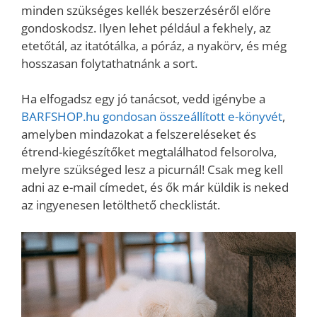
minden szükséges kellék beszerzéséről előre
gondoskodsz. Ilyen lehet például a fekhely, az
etetőtál, az itatótálka, a póráz, a nyakörv, és még
hosszasan folytathatnánk a sort.
Ha elfogadsz egy jó tanácsot, vedd igénybe a
BARFSHOP.hu gondosan összeállított e-könyvét
,
amelyben mindazokat a felszereléseket és
étrend-kiegészítőket megtalálhatod felsorolva,
melyre szükséged lesz a picurnál! Csak meg kell
adni az e-mail címedet, és ők már küldik is neked
az ingyenesen letölthető checklistát.