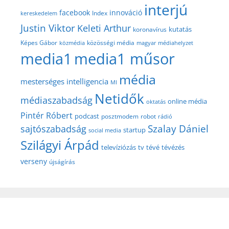
interjú
facebook
innováció
Index
kereskedelem
Justin Viktor
Keleti Arthur
kutatás
koronavírus
közösségi média
Képes Gábor
közmédia
magyar médiahelyzet
media1
media1 műsor
média
mesterséges intelligencia
MI
Netidők
médiaszabadság
online média
oktatás
Pintér Róbert
podcast
posztmodem
robot
rádió
Szalay Dániel
sajtószabadság
startup
social media
Szilágyi Árpád
televíziózás
tv
tévé
tévézés
verseny
újságírás