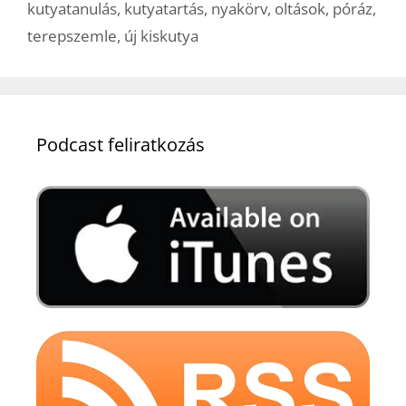
kutyatanulás
,
kutyatartás
,
nyakörv
,
oltások
,
póráz
,
terepszemle
,
új kiskutya
Podcast feliratkozás