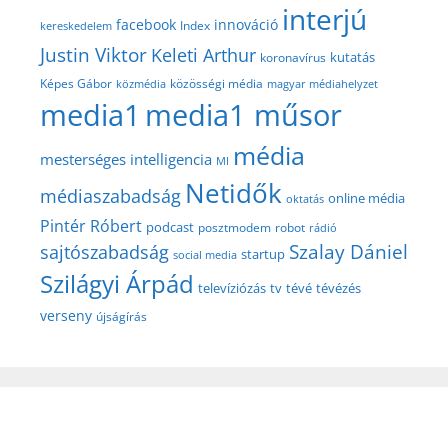
interjú
facebook
innováció
Index
kereskedelem
Justin Viktor
Keleti Arthur
kutatás
koronavírus
közösségi média
Képes Gábor
közmédia
magyar médiahelyzet
media1
media1 műsor
média
mesterséges intelligencia
MI
Netidők
médiaszabadság
online média
oktatás
Pintér Róbert
podcast
posztmodem
robot
rádió
Szalay Dániel
sajtószabadság
startup
social media
Szilágyi Árpád
televíziózás
tv
tévé
tévézés
verseny
újságírás