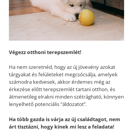
Végezz otthoni terepszemlét!
Ha nem szeretnéd, hogy az új jövevény azokat
tárgyakat és felületeket megcsócsálja, amelyek
számodra kedvesek, akkor érdemes még az
érkezése előtt terepszemlét tartani otthon, és
átmenetileg elrakni minden szétrágható, könnyen
lenyelhető potenciális “áldozatot”.
Ha több gazda is várja az új családtagot, nem
árt tisztázni, hogy kinek mi lesz a feladata!