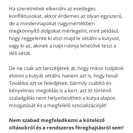
Ha szeretnétek elkerülni az esetleges
konfliktusokat, akkor érdemes az olyan egyszerű,
de a mindennapokat nagymértékben
megkönnyítő dolgokat mérlegelni, mint például,
hogy reggelente ki viszi majd le sétálni a kutyust,
vagy ki az, akinek a napi rutinja lehetővé teszi a
déli sétát.
De ne csak azt beszéljétek át, hogy mikor tudjátok
elvinni a kutyát sétálni, hanem azt is, hogy hová!
Továbbá azt se feledjétek: bármily csábító és
kényelmes megoldás is a kert, azt itt történő
szaladgálás nem helyettesítheti a kutya alapos
mozgatását és a megfelelő szocializációját!
Nem szabad megfeledkezni a kötelező
oltásokról és a rendszeres féreghajtásról sem!