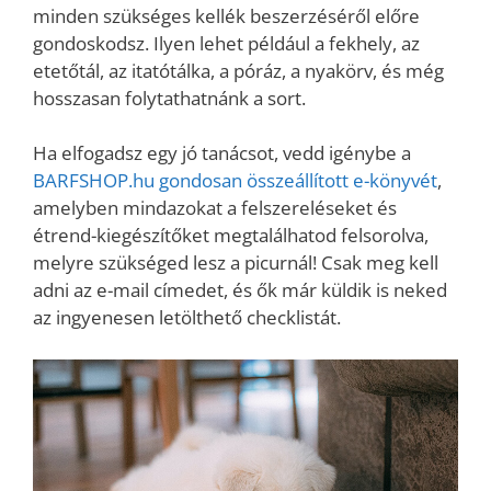
minden szükséges kellék beszerzéséről előre
gondoskodsz. Ilyen lehet például a fekhely, az
etetőtál, az itatótálka, a póráz, a nyakörv, és még
hosszasan folytathatnánk a sort.
Ha elfogadsz egy jó tanácsot, vedd igénybe a
BARFSHOP.hu gondosan összeállított e-könyvét
,
amelyben mindazokat a felszereléseket és
étrend-kiegészítőket megtalálhatod felsorolva,
melyre szükséged lesz a picurnál! Csak meg kell
adni az e-mail címedet, és ők már küldik is neked
az ingyenesen letölthető checklistát.