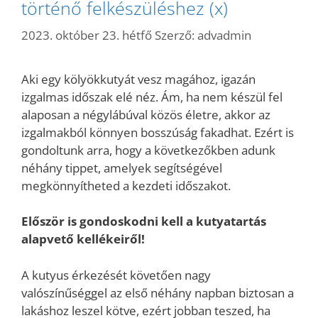
történő felkészüléshez (x)
2023. október 23. hétfő
Szerző:
advadmin
Aki egy kölyökkutyát vesz magához, igazán
izgalmas időszak elé néz. Ám, ha nem készül fel
alaposan a négylábúval közös életre, akkor az
izgalmakból könnyen bosszúság fakadhat. Ezért is
gondoltunk arra, hogy a következőkben adunk
néhány tippet, amelyek segítségével
megkönnyítheted a kezdeti időszakot.
Először is gondoskodni kell a kutyatartás
alapvető kellékeiről!
A kutyus érkezését követően nagy
valószínűséggel az első néhány napban biztosan a
lakáshoz leszel kötve, ezért jobban teszed, ha