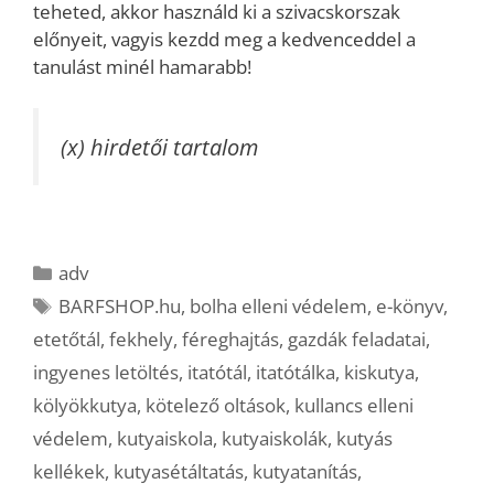
teheted, akkor használd ki a szivacskorszak
előnyeit, vagyis kezdd meg a kedvenceddel a
tanulást minél hamarabb!
(x) hirdetői tartalom
Kategória
adv
Címkék
BARFSHOP.hu
,
bolha elleni védelem
,
e-könyv
,
etetőtál
,
fekhely
,
féreghajtás
,
gazdák feladatai
,
ingyenes letöltés
,
itatótál
,
itatótálka
,
kiskutya
,
kölyökkutya
,
kötelező oltások
,
kullancs elleni
védelem
,
kutyaiskola
,
kutyaiskolák
,
kutyás
kellékek
,
kutyasétáltatás
,
kutyatanítás
,