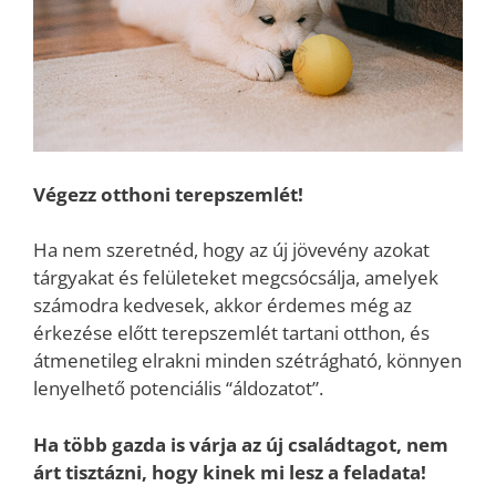
Végezz otthoni terepszemlét!
Ha nem szeretnéd, hogy az új jövevény azokat
tárgyakat és felületeket megcsócsálja, amelyek
számodra kedvesek, akkor érdemes még az
érkezése előtt terepszemlét tartani otthon, és
átmenetileg elrakni minden szétrágható, könnyen
lenyelhető potenciális “áldozatot”.
Ha több gazda is várja az új családtagot, nem
árt tisztázni, hogy kinek mi lesz a feladata!