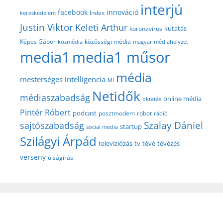
interjú
facebook
innováció
Index
kereskedelem
Justin Viktor
Keleti Arthur
kutatás
koronavírus
közösségi média
Képes Gábor
közmédia
magyar médiahelyzet
media1
media1 műsor
média
mesterséges intelligencia
MI
Netidők
médiaszabadság
online média
oktatás
Pintér Róbert
podcast
posztmodem
robot
rádió
Szalay Dániel
sajtószabadság
startup
social media
Szilágyi Árpád
televíziózás
tv
tévé
tévézés
verseny
újságírás