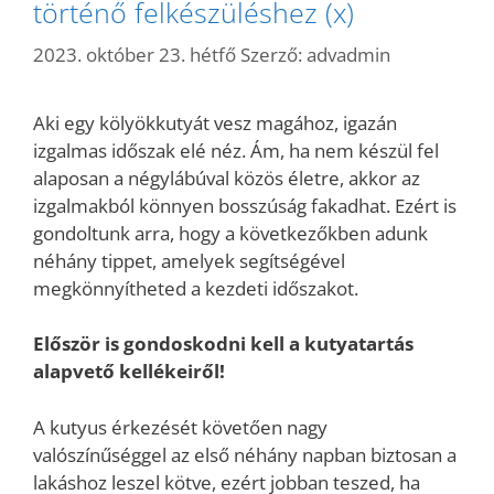
történő felkészüléshez (x)
2023. október 23. hétfő
Szerző:
advadmin
Aki egy kölyökkutyát vesz magához, igazán
izgalmas időszak elé néz. Ám, ha nem készül fel
alaposan a négylábúval közös életre, akkor az
izgalmakból könnyen bosszúság fakadhat. Ezért is
gondoltunk arra, hogy a következőkben adunk
néhány tippet, amelyek segítségével
megkönnyítheted a kezdeti időszakot.
Először is gondoskodni kell a kutyatartás
alapvető kellékeiről!
A kutyus érkezését követően nagy
valószínűséggel az első néhány napban biztosan a
lakáshoz leszel kötve, ezért jobban teszed, ha