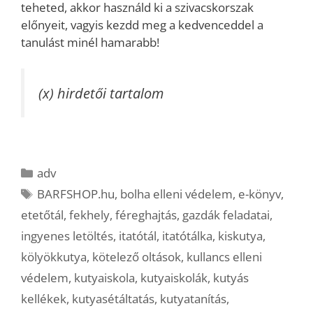
teheted, akkor használd ki a szivacskorszak
előnyeit, vagyis kezdd meg a kedvenceddel a
tanulást minél hamarabb!
(x) hirdetői tartalom
Kategória
adv
Címkék
BARFSHOP.hu
,
bolha elleni védelem
,
e-könyv
,
etetőtál
,
fekhely
,
féreghajtás
,
gazdák feladatai
,
ingyenes letöltés
,
itatótál
,
itatótálka
,
kiskutya
,
kölyökkutya
,
kötelező oltások
,
kullancs elleni
védelem
,
kutyaiskola
,
kutyaiskolák
,
kutyás
kellékek
,
kutyasétáltatás
,
kutyatanítás
,