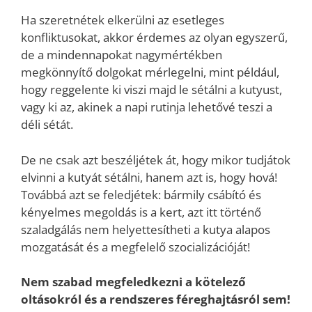
Ha szeretnétek elkerülni az esetleges
konfliktusokat, akkor érdemes az olyan egyszerű,
de a mindennapokat nagymértékben
megkönnyítő dolgokat mérlegelni, mint például,
hogy reggelente ki viszi majd le sétálni a kutyust,
vagy ki az, akinek a napi rutinja lehetővé teszi a
déli sétát.
De ne csak azt beszéljétek át, hogy mikor tudjátok
elvinni a kutyát sétálni, hanem azt is, hogy hová!
Továbbá azt se feledjétek: bármily csábító és
kényelmes megoldás is a kert, azt itt történő
szaladgálás nem helyettesítheti a kutya alapos
mozgatását és a megfelelő szocializációját!
Nem szabad megfeledkezni a kötelező
oltásokról és a rendszeres féreghajtásról sem!