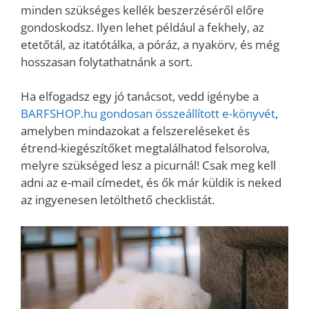
minden szükséges kellék beszerzéséről előre
gondoskodsz. Ilyen lehet például a fekhely, az
etetőtál, az itatótálka, a póráz, a nyakörv, és még
hosszasan folytathatnánk a sort.
Ha elfogadsz egy jó tanácsot, vedd igénybe a
BARFSHOP.hu gondosan összeállított e-könyvét
,
amelyben mindazokat a felszereléseket és
étrend-kiegészítőket megtalálhatod felsorolva,
melyre szükséged lesz a picurnál! Csak meg kell
adni az e-mail címedet, és ők már küldik is neked
az ingyenesen letölthető checklistát.