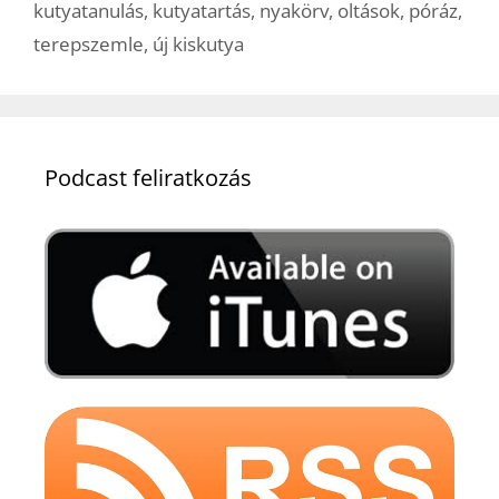
kutyatanulás
,
kutyatartás
,
nyakörv
,
oltások
,
póráz
,
terepszemle
,
új kiskutya
Podcast feliratkozás