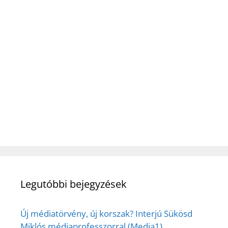
Legutóbbi bejegyzések
Új médiatörvény, új korszak? Interjú Sükösd
Miklós médiaprofesszorral (Media1)