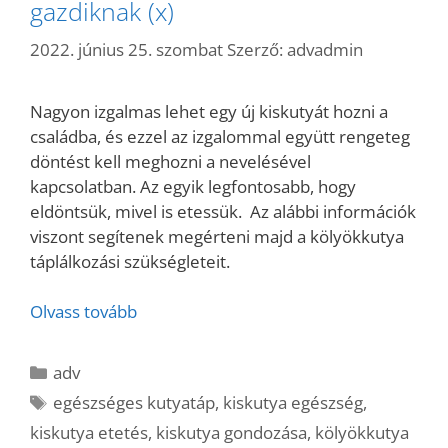
gazdiknak (x)
2022. június 25. szombat
Szerző:
advadmin
Nagyon izgalmas lehet egy új kiskutyát hozni a
családba, és ezzel az izgalommal együtt rengeteg
döntést kell meghozni a nevelésével
kapcsolatban. Az egyik legfontosabb, hogy
eldöntsük, mivel is etessük. Az alábbi információk
viszont segítenek megérteni majd a kölyökkutya
táplálkozási szükségleteit.
Olvass tovább
Kategória
adv
Címkék
egészséges kutyatáp
,
kiskutya egészség
,
kiskutya etetés
,
kiskutya gondozása
,
kölyökkutya