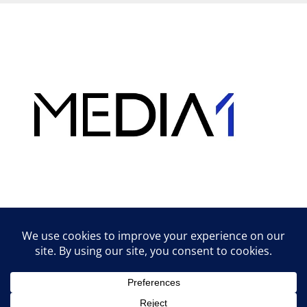
Hirdetés
Lifestyle tippek & trükkök