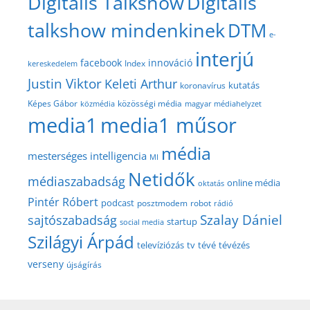
Digitális Talkshow
Digitális
talkshow mindenkinek
DTM
e-
interjú
facebook
innováció
Index
kereskedelem
Justin Viktor
Keleti Arthur
kutatás
koronavírus
közösségi média
Képes Gábor
közmédia
magyar médiahelyzet
media1
media1 műsor
média
mesterséges intelligencia
MI
Netidők
médiaszabadság
online média
oktatás
Pintér Róbert
podcast
posztmodem
robot
rádió
Szalay Dániel
sajtószabadság
startup
social media
Szilágyi Árpád
televíziózás
tv
tévé
tévézés
verseny
újságírás