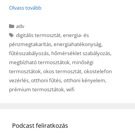
Olvass tovább
Kategória
adv
Címkék
digitális termosztát
,
energia- és
pénzmegtakarítás
,
energiahatékonyság
,
fűtésszabályozás
,
hőmérséklet szabályozás
,
megbízható termosztátok
,
minőségi
termosztátok
,
okos termosztát
,
okostelefon
vezérlés
,
otthoni fűtés
,
otthoni kényelem
,
prémium termosztátok
,
wifi
Podcast feliratkozás