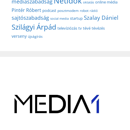
Netidők
médiaszabadság
online média
oktatás
Pintér Róbert
podcast
posztmodem
robot
rádió
Szalay Dániel
sajtószabadság
startup
social media
Szilágyi Árpád
televíziózás
tv
tévé
tévézés
verseny
újságírás