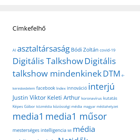
Címkefelhő
asztaltársaság
Bódi Zoltán
covid-19
AI
Digitális Talkshow
Digitális
talkshow mindenkinek
DTM
e-
interjú
facebook
innováció
Index
kereskedelem
Justin Viktor
Keleti Arthur
kutatás
koronavírus
közösségi média
Képes Gábor
közmédia
magyar médiahelyzet
media1
media1 műsor
média
mesterséges intelligencia
MI