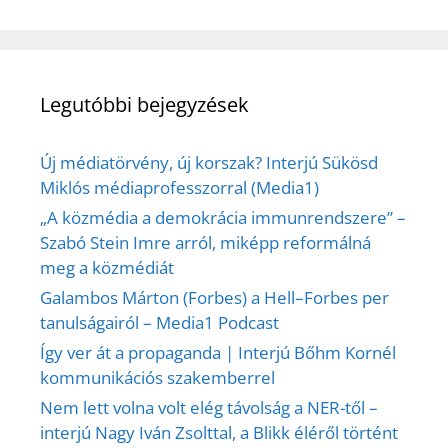
Legutóbbi bejegyzések
Új médiatörvény, új korszak? Interjú Sükösd
Miklós médiaprofesszorral (Media1)
„A közmédia a demokrácia immunrendszere” –
Szabó Stein Imre arról, miképp reformálná
meg a közmédiát
Galambos Márton (Forbes) a Hell–Forbes per
tanulságairól – Media1 Podcast
Így ver át a propaganda | Interjú Bőhm Kornél
kommunikációs szakemberrel
Nem lett volna volt elég távolság a NER-től –
interjú Nagy Iván Zsolttal, a Blikk éléről történt