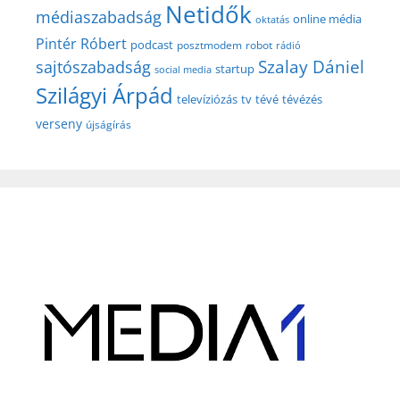
Netidők
médiaszabadság
online média
oktatás
Pintér Róbert
podcast
posztmodem
robot
rádió
Szalay Dániel
sajtószabadság
startup
social media
Szilágyi Árpád
televíziózás
tv
tévé
tévézés
verseny
újságírás