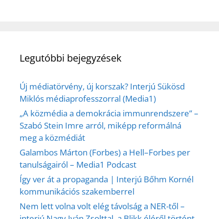
Legutóbbi bejegyzések
Új médiatörvény, új korszak? Interjú Sükösd
Miklós médiaprofesszorral (Media1)
„A közmédia a demokrácia immunrendszere” –
Szabó Stein Imre arról, miképp reformálná
meg a közmédiát
Galambos Márton (Forbes) a Hell–Forbes per
tanulságairól – Media1 Podcast
Így ver át a propaganda | Interjú Bőhm Kornél
kommunikációs szakemberrel
Nem lett volna volt elég távolság a NER-től –
interjú Nagy Iván Zsolttal, a Blikk éléről történt