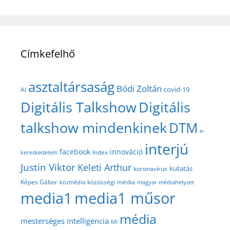
Címkefelhő
asztaltársaság
Bódi Zoltán
covid-19
AI
Digitális Talkshow
Digitális
talkshow mindenkinek
DTM
e-
interjú
facebook
innováció
Index
kereskedelem
Justin Viktor
Keleti Arthur
kutatás
koronavírus
közösségi média
Képes Gábor
közmédia
magyar médiahelyzet
media1
media1 műsor
média
mesterséges intelligencia
MI