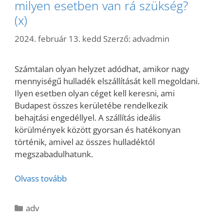
milyen esetben van rá szükség?
(x)
2024. február 13. kedd
Szerző:
advadmin
Számtalan olyan helyzet adódhat, amikor nagy
mennyiségű hulladék elszállítását kell megoldani.
Ilyen esetben olyan céget kell keresni, ami
Budapest összes kerületébe rendelkezik
behajtási engedéllyel. A szállítás ideális
körülmények között gyorsan és hatékonyan
történik, amivel az összes hulladéktól
megszabadulhatunk.
Olvass tovább
Kategória
adv