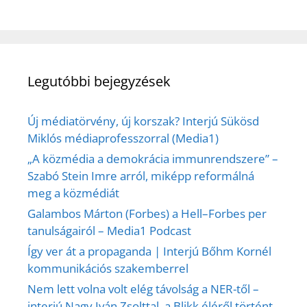
Legutóbbi bejegyzések
Új médiatörvény, új korszak? Interjú Sükösd
Miklós médiaprofesszorral (Media1)
„A közmédia a demokrácia immunrendszere” –
Szabó Stein Imre arról, miképp reformálná
meg a közmédiát
Galambos Márton (Forbes) a Hell–Forbes per
tanulságairól – Media1 Podcast
Így ver át a propaganda | Interjú Bőhm Kornél
kommunikációs szakemberrel
Nem lett volna volt elég távolság a NER-től –
interjú Nagy Iván Zsolttal, a Blikk éléről történt