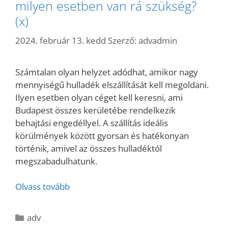
milyen esetben van rá szükség?
(x)
2024. február 13. kedd
Szerző:
advadmin
Számtalan olyan helyzet adódhat, amikor nagy
mennyiségű hulladék elszállítását kell megoldani.
Ilyen esetben olyan céget kell keresni, ami
Budapest összes kerületébe rendelkezik
behajtási engedéllyel. A szállítás ideális
körülmények között gyorsan és hatékonyan
történik, amivel az összes hulladéktól
megszabadulhatunk.
Olvass tovább
Kategória
adv