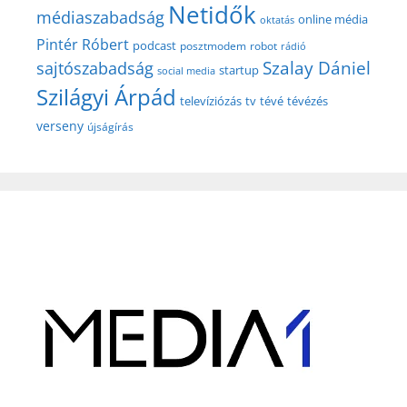
Netidők
médiaszabadság
online média
oktatás
Pintér Róbert
podcast
posztmodem
robot
rádió
Szalay Dániel
sajtószabadság
startup
social media
Szilágyi Árpád
televíziózás
tv
tévé
tévézés
verseny
újságírás