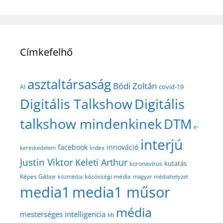
Címkefelhő
asztaltársaság
Bódi Zoltán
covid-19
AI
Digitális Talkshow
Digitális
talkshow mindenkinek
DTM
e-
interjú
facebook
innováció
Index
kereskedelem
Justin Viktor
Keleti Arthur
kutatás
koronavírus
közösségi média
Képes Gábor
közmédia
magyar médiahelyzet
media1
media1 műsor
média
mesterséges intelligencia
MI