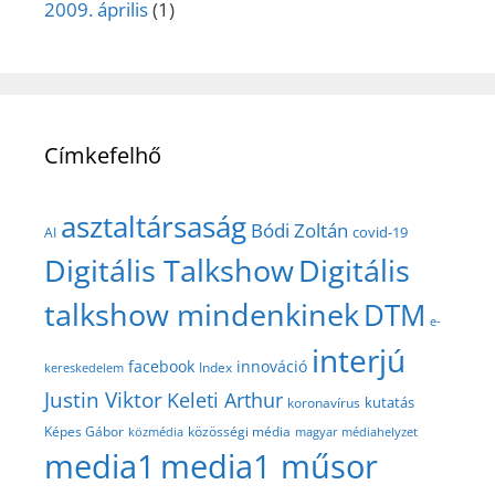
2009. április
(1)
Címkefelhő
asztaltársaság
Bódi Zoltán
covid-19
AI
Digitális Talkshow
Digitális
talkshow mindenkinek
DTM
e-
interjú
facebook
innováció
Index
kereskedelem
Justin Viktor
Keleti Arthur
kutatás
koronavírus
közösségi média
Képes Gábor
közmédia
magyar médiahelyzet
media1
media1 műsor