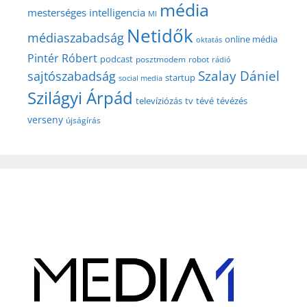
média
mesterséges intelligencia
MI
Netidők
médiaszabadság
online média
oktatás
Pintér Róbert
podcast
posztmodem
robot
rádió
Szalay Dániel
sajtószabadság
startup
social media
Szilágyi Árpád
televíziózás
tv
tévé
tévézés
verseny
újságírás