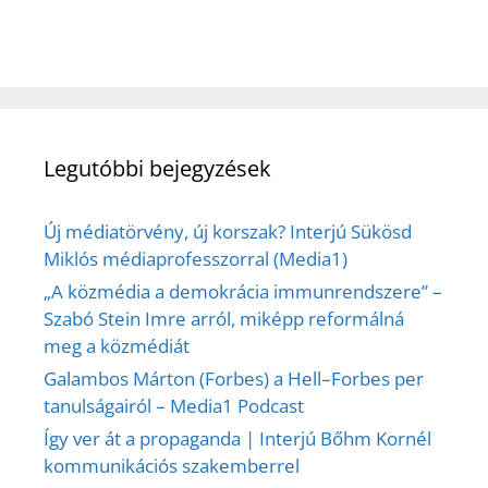
Legutóbbi bejegyzések
Új médiatörvény, új korszak? Interjú Sükösd
Miklós médiaprofesszorral (Media1)
„A közmédia a demokrácia immunrendszere” –
Szabó Stein Imre arról, miképp reformálná
meg a közmédiát
Galambos Márton (Forbes) a Hell–Forbes per
tanulságairól – Media1 Podcast
Így ver át a propaganda | Interjú Bőhm Kornél
kommunikációs szakemberrel