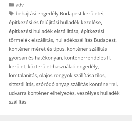
Kategória
adv
Címkék
behajtási engedély Budapest kerületei
,
építkezési és felújítási hulladék kezelése
,
építkezési hulladék elszállítása
,
építkezési
törmelék elszállítás
,
hulladékszállítás Budapest
,
konténer méret és típus
,
konténer szállítás
gyorsan és hatékonyan
,
konténerrendelés II.
kerület
,
közterület-használati engedély
,
lomtalanítás
,
olajos rongyok szállítása tilos
,
sittszállítás
,
szóródó anyag szállítás konténerrel
,
udvarra konténer elhelyezés
,
veszélyes hulladék
szállítás