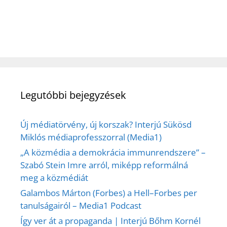
Legutóbbi bejegyzések
Új médiatörvény, új korszak? Interjú Sükösd
Miklós médiaprofesszorral (Media1)
„A közmédia a demokrácia immunrendszere” –
Szabó Stein Imre arról, miképp reformálná
meg a közmédiát
Galambos Márton (Forbes) a Hell–Forbes per
tanulságairól – Media1 Podcast
Így ver át a propaganda | Interjú Bőhm Kornél