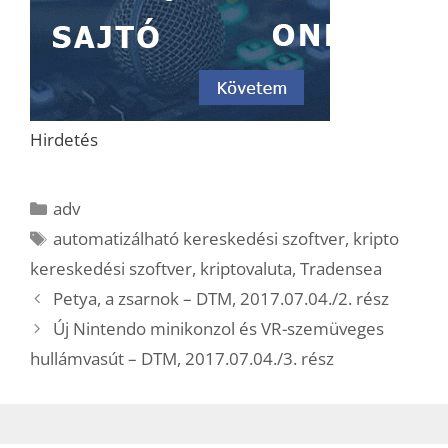
Hirdetés
Kategória
adv
Címkék
automatizálható kereskedési szoftver
,
kripto
kereskedési szoftver
,
kriptovaluta
,
Tradensea
Petya, a zsarnok – DTM, 2017.07.04./2. rész
Új Nintendo minikonzol és VR-szemüveges
hullámvasút – DTM, 2017.07.04./3. rész