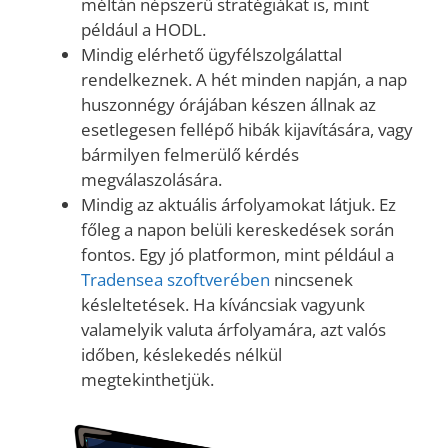
méltán népszerű stratégiákat is, mint
például a HODL.
Mindig elérhető ügyfélszolgálattal
rendelkeznek. A hét minden napján, a nap
huszonnégy órájában készen állnak az
esetlegesen fellépő hibák kijavítására, vagy
bármilyen felmerülő kérdés
megválaszolására.
Mindig az aktuális árfolyamokat látjuk. Ez
főleg a napon belüli kereskedések során
fontos. Egy jó platformon, mint például a
Tradensea szoftverében
nincsenek
késleltetések. Ha kíváncsiak vagyunk
valamelyik valuta árfolyamára, azt valós
időben, késlekedés nélkül
megtekinthetjük.