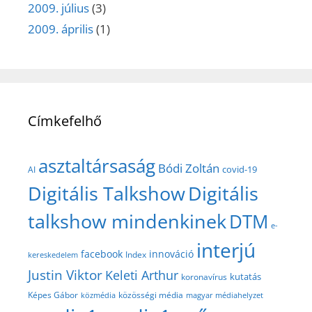
2009. július
(3)
2009. április
(1)
Címkefelhő
asztaltársaság
Bódi Zoltán
covid-19
AI
Digitális Talkshow
Digitális
talkshow mindenkinek
DTM
e-
interjú
facebook
innováció
Index
kereskedelem
Justin Viktor
Keleti Arthur
kutatás
koronavírus
közösségi média
Képes Gábor
közmédia
magyar médiahelyzet