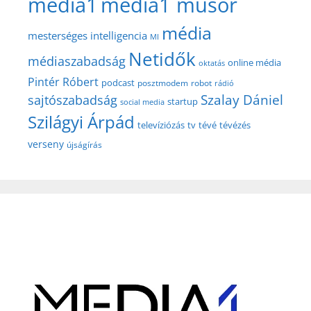
media1
media1 műsor
média
mesterséges intelligencia
MI
Netidők
médiaszabadság
online média
oktatás
Pintér Róbert
podcast
posztmodem
robot
rádió
Szalay Dániel
sajtószabadság
startup
social media
Szilágyi Árpád
televíziózás
tv
tévé
tévézés
verseny
újságírás